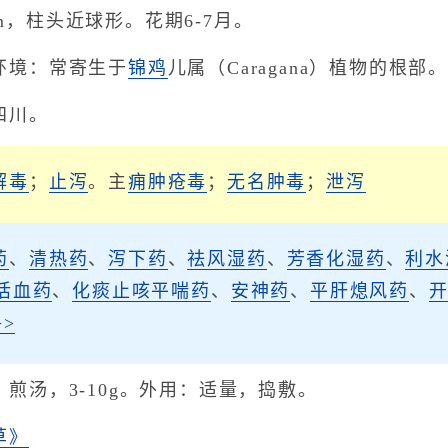
cm，柱头近球形。花期6-7月。
环境：常寄生于
锦鸡
儿属（Caragana）植物的根部
四川。
解毒
；
止泻
。主
痈肿疮毒
；
无名肿毒
；
泄泻
药
、
清热药
、
泻下药
、
祛风湿药
、
芳香化湿药
、
利水
活血药
、
化痰止咳平喘药
、
安神药
、
平肝熄风药
、
>
煎汤，3-10g。外用：适量，捣敷。
草》