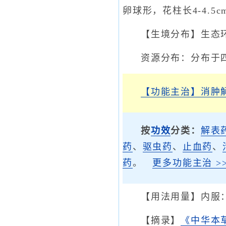
卵球形，花柱长4-4.5
【生境分布】生态
资源分布：分布于
【功能主治】
消肿
按
功效
分类：
解表
药
、
驱虫药
、
止血药
、
药
。
更多功能主治 >>
【用法用量】内服：
【摘录】
《中华本