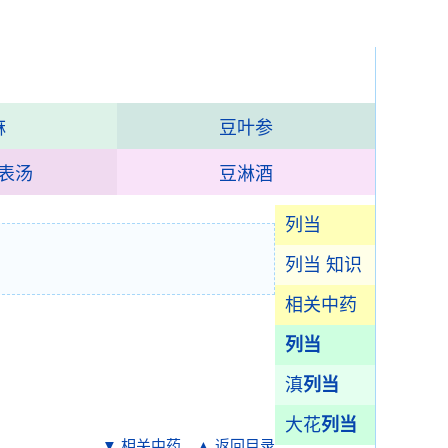
麻
豆叶参
表汤
豆淋酒
列当
列当 知识
相关中药
列当
滇
列当
大花
列当
▼ 相关中药
▲ 返回目录