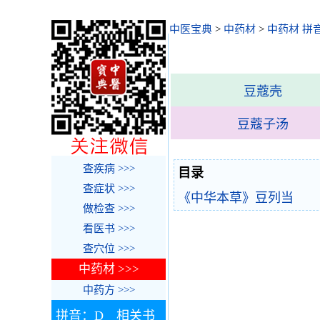
中医宝典
>
中药材
>
中药材 拼
豆蔻壳
豆蔻子汤
查疾病 >>>
目录
查症状 >>>
《中华本草》豆列当
做检查 >>>
看医书 >>>
查穴位 >>>
中药材 >>>
中药方 >>>
拼音：D 相关书