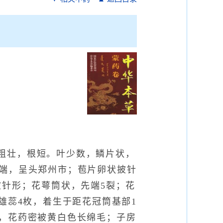
m。茎粗壮，根短。叶少数，鳞片状，
的顶端，呈头郑州市；苞片卵状披针
状披针形；花萼筒状，先端5裂；花
雄蕊4枚，着生于距花冠筒基部1
无毛，花药密被黄白色长绵毛；子房