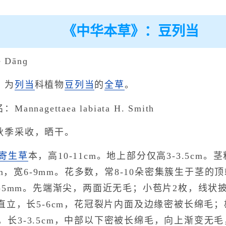
《中华本草》：豆列当
 Dānɡ
：为
列当
科植物
豆列当
的
全草
。
nagettaea labiata H. Smith
秋季采收，晒干。
寄生草
本，高10-11cm。地上部分仅高3-3.5c
cm，宽6-9mm。花多数，常8-10朵密集簇生于茎
m，宽4-5mm。先端渐尖，两面近无毛；小苞片2枚，线
立，长5-6cm，花冠裂片内面及边缘密被长绵毛；
粗壮，长3-3.5cm，中部以下密被长绵毛，向上渐变