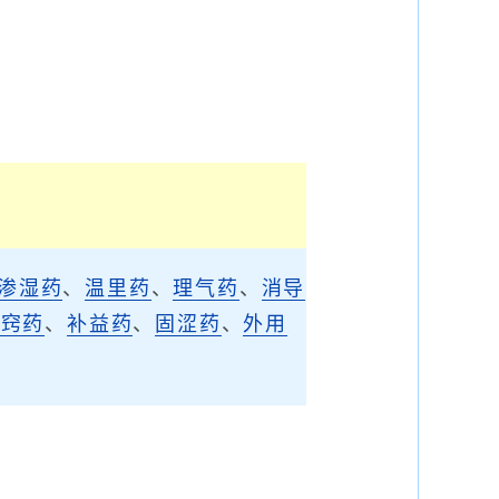
。
渗湿药
、
温里药
、
理气药
、
消导
开窍药
、
补益药
、
固涩药
、
外用