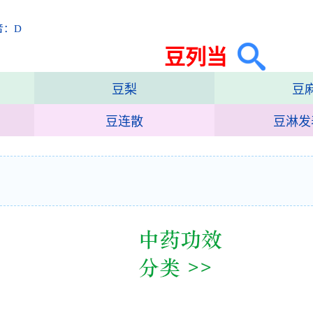
音：D
豆列当
豆梨
豆
豆连散
豆淋发