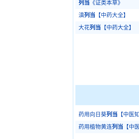
列当
《证类本草》
滇
列当
【中药大全】
大花
列当
【中药大全】
药用向日葵
列当
【中医
药用植物黄连
列当
【中