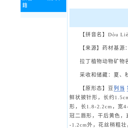
籍
【拼音名】Dòu Liè
【来源】药材基源
拉丁植物动物矿物名：Man
采收和储藏：夏、
【原形态】豆
列当
鲜状披针形，长约1.5
形，长1.8-2.2c
冠二唇形，干后黄色，直
-1.2cm外，花丝稍