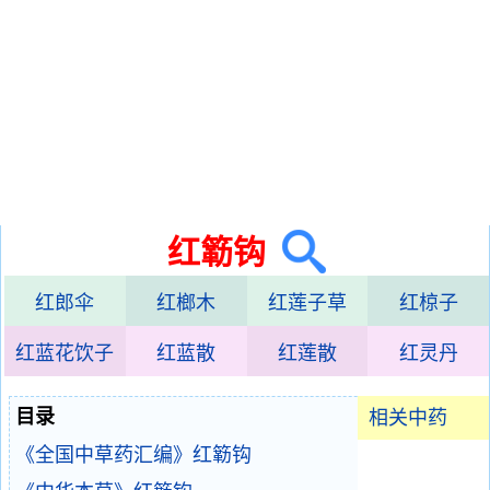
红簕钩
红郎伞
红榔木
红莲子草
红椋子
红蓝花饮子
红蓝散
红莲散
红灵丹
目录
相关中药
《全国中草药汇编》红簕钩