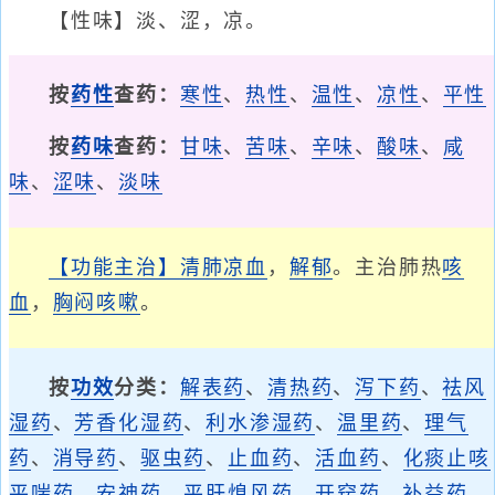
【性味】淡、涩，凉。
按
药性
查药：
寒性
、
热性
、
温性
、
凉性
、
平性
按
药味
查药：
甘味
、
苦味
、
辛味
、
酸味
、
咸
味
、
涩味
、
淡味
【功能主治】
清肺
凉血
，
解郁
。主治肺热
咳
血
，
胸闷
咳嗽
。
按
功效
分类：
解表药
、
清热药
、
泻下药
、
祛风
湿药
、
芳香化湿药
、
利水渗湿药
、
温里药
、
理气
药
、
消导药
、
驱虫药
、
止血药
、
活血药
、
化痰止咳
平喘药
、
安神药
、
平肝熄风药
、
开窍药
、
补益药
、