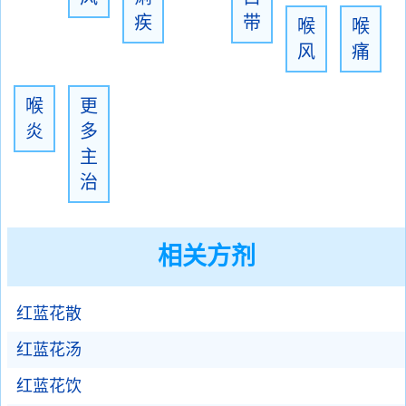
疾
带
喉
喉
风
痛
喉
更
炎
多
主
治
相关方剂
红蓝花散
红蓝花汤
红蓝花饮