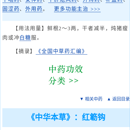
固涩药
、
外用药
。
更多功能主治 >>>
【用法用量】鲜根2～3两，干者减半，炖猪瘦
肉或冲
白糖
服。
【摘录】
《全国中草药汇编》
▼ 相关中药
▲ 返回目录
《中华本草》：红簕钩