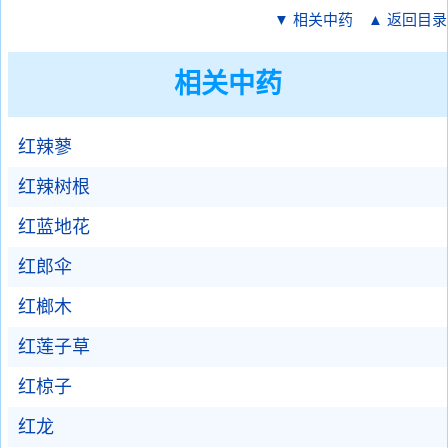
▼ 相关中药
▲ 返回目录
相关中药
红辣蓼
红辣树根
红蓝地花
红郎伞
红榔木
红莲子草
红椋子
红龙