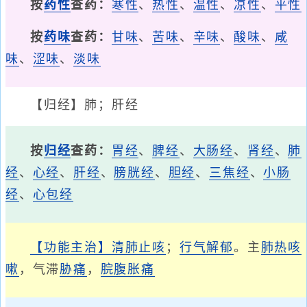
按
药性
查药：
寒性
、
热性
、
温性
、
凉性
、
平性
按
药味
查药：
甘味
、
苦味
、
辛味
、
酸味
、
咸
味
、
涩味
、
淡味
【归经】肺；肝经
按
归经
查药：
胃经
、
脾经
、
大肠经
、
肾经
、
肺
经
、
心经
、
肝经
、
膀胱经
、
胆经
、
三焦经
、
小肠
经
、
心包经
【功能主治】
清肺止咳
；
行气
解郁
。主
肺热咳
嗽
，气滞
胁痛
，
脘腹胀痛