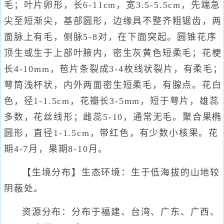
毛；叶片卵形，长6-11cm，宽3.5-5.5cm，先端急
尖至短渐尖，基部圆形，边缘具不整齐粗锯齿，两
面脉上有毛，侧脉5-8对，在下面突起。圆锥花序
顶生或生于上部叶腋内，密生灰黄色短柔毛；花梗
长4-10mm，苞片条裂成3-4枚线状裂片，有柔毛；
萼筒浅杯状，内外两面密生短柔毛，有腺点。花白
色，径1-1.5cm，花瓣长3-5mm，短于萼片，雄蕊
多数，花丝线形；雌蕊5-10，通常无毛。聚合果椭
圆形，直径1-1.5cm，带红色，有少数小核果。花
期4-7月，果期8-10月。
【生境分布】生态环境：生于低海拔的山地较
阴蔽处。
资源分布：分布于福建、台湾、广东、广西、