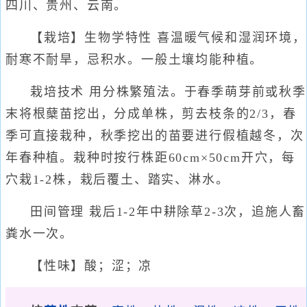
四川、贵州、云南。
【栽培】生物学特性 喜温暖气候和湿润环境，
耐寒不耐旱，忌积水。一般土壤均能种植。
栽培技术 用分株繁殖法。于春季萌芽前或秋季
末将根蘖苗挖出，分成单株，剪去枝条的2/3，春
季可直接栽种，秋季挖出的苗要进行假植越冬，次
年春种植。栽种时按行株距60cm×50cm开穴，每
穴栽1-2株，栽后覆土、踏实、淋水。
田间管理 栽后1-2年中耕除草2-3次，追施人畜
粪水一次。
【性味】酸；涩；凉