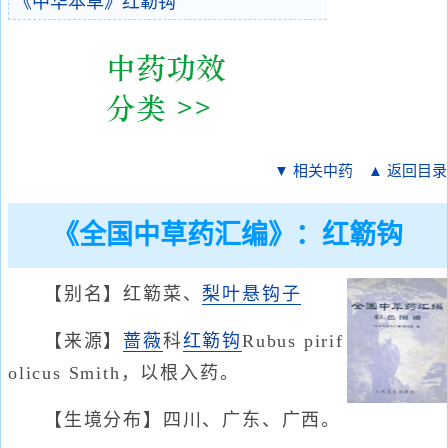
《中华本草》红簕钩
▼ 相关中药
▲ 返回目录
《全国中草药汇编》：红簕钩
【别名】红簕菜、
梨叶
悬钩子
【来源】
蔷薇
科
红簕钩
Rubus pirif
olicus Smith，以根入药。
【生境分布】四川、广东、广西。