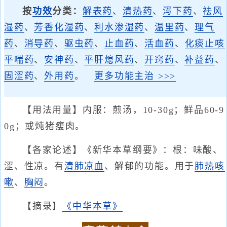
按
功效
分类：
解表药
、
清热药
、
泻下药
、
祛风
湿药
、
芳香化湿药
、
利水渗湿药
、
温里药
、
理气
药
、
消导药
、
驱虫药
、
止血药
、
活血药
、
化痰止咳
平喘药
、
安神药
、
平肝熄风药
、
开窍药
、
补益药
、
固涩药
、
外用药
。
更多功能主治 >>>
【用法用量】内服：煎汤，10-30g；鲜品60-9
0g；或炖猪瘦肉。
【各家论述】《新华本草纲要》：根：味酸、
涩、性凉。有
清肺
凉血
、解郁的功能。用于
肺热咳
嗽
、
胸闷
。
【摘录】
《中华本草》