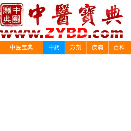
中医宝典
中药
方剂
疾病
百科