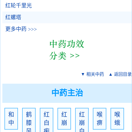
红轮千里光
红螺塔
更多中药 >>>
▼ 相关中药
▲ 返回目录
中药主治
和
鹤
红
红
红
喉
喉
中
膝
白
崩
崩
痹
蛾
风
痢
白