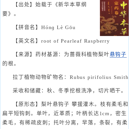
【出处】始载于《新华本草纲
要》。
【拼音名】Hónɡ Lè Gōu
【英文名】root of Pearleaf Raspberry
【来源】药材基源：为蔷薇科植物梨叶
悬钩子
的根。
拉丁植物动物矿物名：Rubus pirifolius Smith
采收和储藏：秋、冬季挖根洗净，切片晒干。
【原形态】梨叶悬钩子 攀援灌木。枝有柔毛和
扁平短钩刺。单叶，近革质；叶柄长达1cm，密生
柔毛，有稀疏皮刺；托叶分离，早落，条裂，有柔