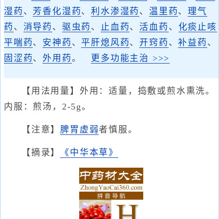
湿药
、
芳香化湿药
、
利水渗湿药
、
温里药
、
理气
药
、
消导药
、
驱虫药
、
止血药
、
活血药
、
化痰止咳
平喘药
、
安神药
、
平肝熄风药
、
开窍药
、
补益药
、
固涩药
、
外用药
。
更多功能主治 >>>
【用法用量】外用：适量，捣敷或煎水熏洗。
内服：煎汤，2-5g。
【注意】
脾胃虚弱
者慎服。
【摘录】
《中华本草》