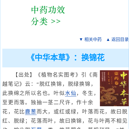
▼ 相关中药
▲ 返回目录
《中华本草》：换锦花
【出处】《植物名实图考》引《南
越笔记》云：“脱红换锦，脱绿换锦，
此换绵之所以名也。叶似
水仙
，冬生，
至更而落。独抽一茎二尺许，作十余
花，花比
鹿葱
而大，或红或绿，叶落而花，故曰脱
红、脱绿；花落而叶，故曰换锦，花与叶两不相见