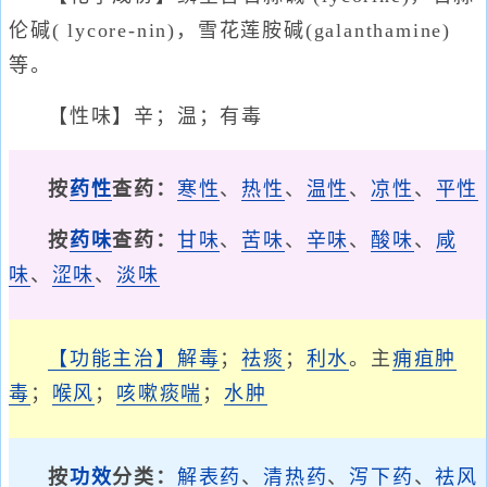
伦碱( lycore-nin)，雪花莲胺碱(galanthamine)
等。
【性味】辛；温；有毒
按
药性
查药：
寒性
、
热性
、
温性
、
凉性
、
平性
按
药味
查药：
甘味
、
苦味
、
辛味
、
酸味
、
咸
味
、
涩味
、
淡味
【功能主治】
解毒
；
祛痰
；
利水
。主
痈疽肿
毒
；
喉风
；
咳嗽痰喘
；
水肿
按
功效
分类：
解表药
、
清热药
、
泻下药
、
祛风