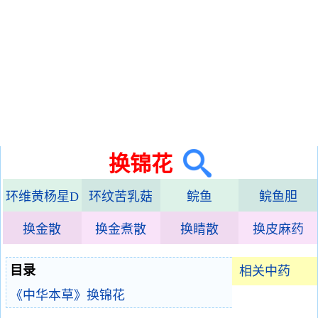
换锦花
环维黄杨星D
环纹苦乳菇
鲩鱼
鲩鱼胆
换金散
换金煮散
换睛散
换皮麻药
目录
相关中药
《中华本草》换锦花