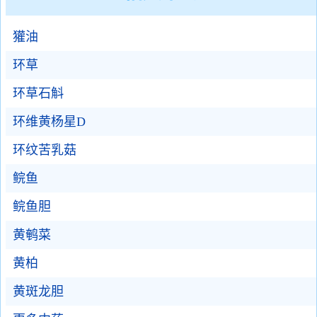
獾油
环草
环草石斛
环维黄杨星D
环纹苦乳菇
鲩鱼
鲩鱼胆
黄鹌菜
黄柏
黄斑龙胆