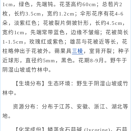
1cm，绿色，先端钝。花茎高约60cm；总苞片2
枚，长约3.5cm，宽约1.2cm；伞形花序有花4-6
朵，淡紫红色；花被裂片倒披针形，长约4.5cm，
宽约1cm，先端常带蓝色，边缘不皱缩；花被简长
1-1.5cm，玫瑰红或紫色；雄蕊与花被近等长，花
柱略伸出于花被外。蒴果具
三棱
，室背开裂；种子
近球形，直径约5mm，黑色。花期8-9月。野牛于
阴湿山坡或竹林中。
【生境分布】生态环境：野生于阴湿山坡或竹
林中。
资源分布：分布于江苏、安徽、浙江、湖北等
地。
【化学成份】鳞茎含石蒜碱 (lycorine)，石蒜