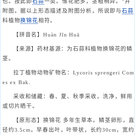
也。按此即
石蒜
一类。惟花肥多，茎粗稍异。”并
附图。据以上形态描述及附图分析，所说即与
石蒜
科植物
换锦花
相符。
【拼音名】Huàn Jǐn Huā
【来源】药材基源：为石蒜科植物换锦花的鳞
茎。
拉丁植物动物矿物名：Lycoris sprengeri Com
es ex Bak.
采收和储藏：春、夏、秋季采收，洗净，鲜用
或切片晒干。
【原形态】换锦花 多年生草本。鳞茎卵形，直
径约3.5cm。早春出叶，叶带状，长约30cm，宽约