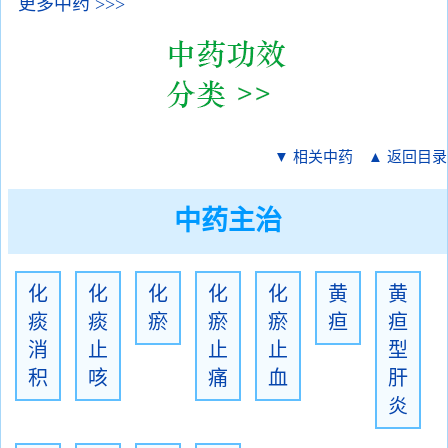
更多中药 >>>
▼ 相关中药
▲ 返回目录
中药主治
化
化
化
化
化
黄
黄
痰
痰
瘀
瘀
瘀
疸
疸
消
止
止
止
型
积
咳
痛
血
肝
炎