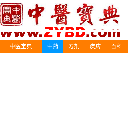
中医宝典
中药
方剂
疾病
百科