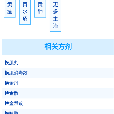
黄
黄
黄
更
疽
水
肿
多
疮
主
治
相关方剂
换肌丸
换肌消毒散
换金丹
换金散
换金煮散
换睛散