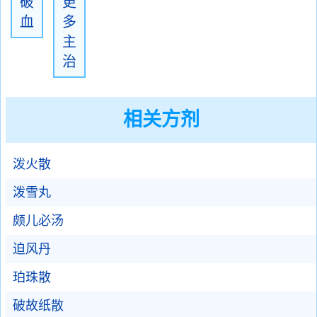
破
更
血
多
主
治
相关方剂
泼火散
泼雪丸
颇儿必汤
迫风丹
珀珠散
破故纸散