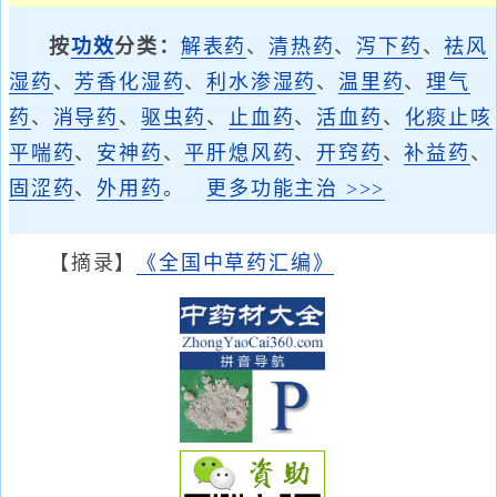
按
功效
分类：
解表药
、
清热药
、
泻下药
、
祛风
湿药
、
芳香化湿药
、
利水渗湿药
、
温里药
、
理气
药
、
消导药
、
驱虫药
、
止血药
、
活血药
、
化痰止咳
平喘药
、
安神药
、
平肝熄风药
、
开窍药
、
补益药
、
固涩药
、
外用药
。
更多功能主治 >>>
【摘录】
《全国中草药汇编》