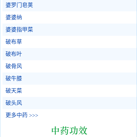
婆罗门皂荚
婆婆纳
婆婆指甲菜
破布草
破布叶
破骨风
破牛膝
破天菜
破头风
更多中药 >>>