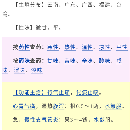
【生境分布】云南、广东、广西、福建、台
湾。
【性味】微甘，平。
按
药性
查药：
寒性
、
热性
、
温性
、
凉性
、
平性
按
药味
查药：
甘味
、
苦味
、
辛味
、
酸味
、
咸
味
、
涩味
、
淡味
【功能主治】
行气止痛
，
化痰止咳
。
心胃气痛
，湿热
腹泻
：根0.5～1两，
水煎服
。
急、
慢性支气管炎
：果3～4钱，
水煎
服。