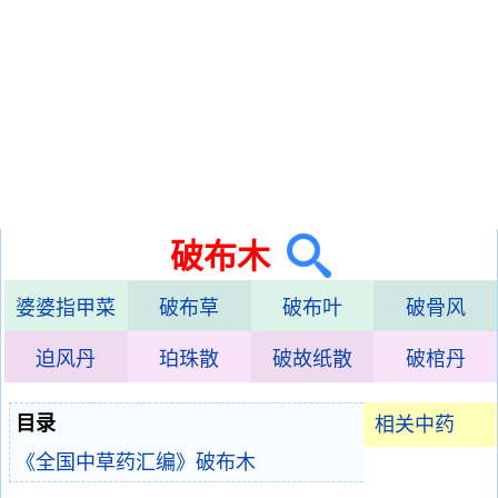
破布木
婆婆指甲菜
破布草
破布叶
破骨风
迫风丹
珀珠散
破故纸散
破棺丹
目录
相关中药
《全国中草药汇编》破布木