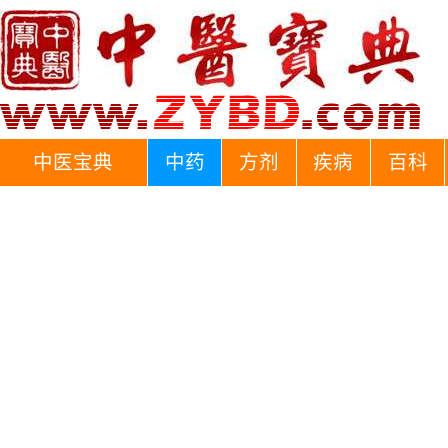
中医宝典
中药
方剂
疾病
百科