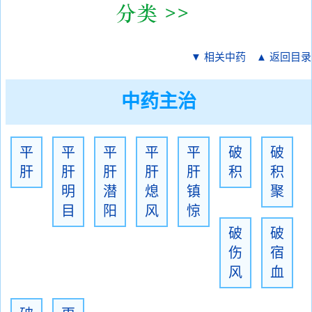
▼ 相关中药
▲ 返回目录
中药主治
平
平
平
平
平
破
破
肝
肝
肝
肝
肝
积
积
明
潜
熄
镇
聚
目
阳
风
惊
破
破
伤
宿
风
血