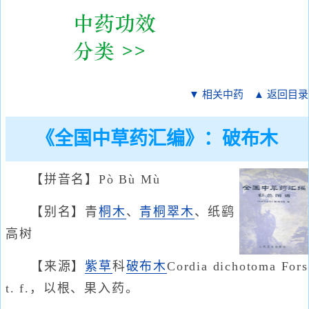
▼ 相关中药
▲ 返回目录
《全国中草药汇编》：破布木
【拼音名】Pò Bù Mù
【别名】青
桐木
、
青桐翠木
、纸鹞
高树
【来源】
紫草
科
破布木
Cordia dichotoma Fors
t. f.，以根、果入药。