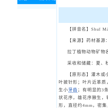
【拼音名】Shuǐ Má
【来源】药材基源
拉丁植物动物矿物名：[Bo
采收和储藏：夏、
【原形态】灌木或小
叶披针形；叶片近革质，
生小
牙齿
；有明显的3
状花序，雄花序腋生，
形，直径约4mm，密