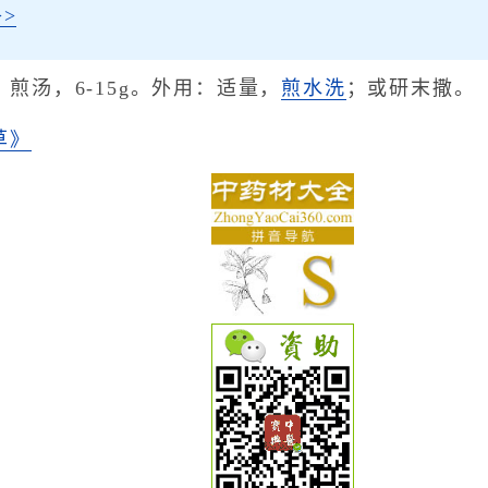
>
煎汤，6-15g。外用：适量，
煎水洗
；或研末撒。
草》