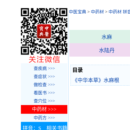
中医宝典
>
中药材
>
中药材 拼
水麻
水陆丹
查疾病 >>>
目录
查症状 >>>
《中华本草》水麻根
做检查 >>>
看医书 >>>
查穴位 >>>
中药材 >>>
中药方 >>>
拼音：S 相关书籍