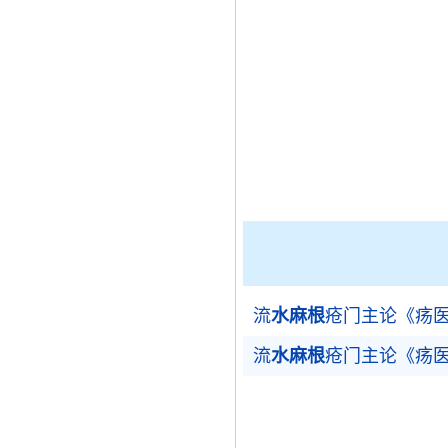
流
水麻根
疮门主论《疡
流
水麻根
疮门主论《疡