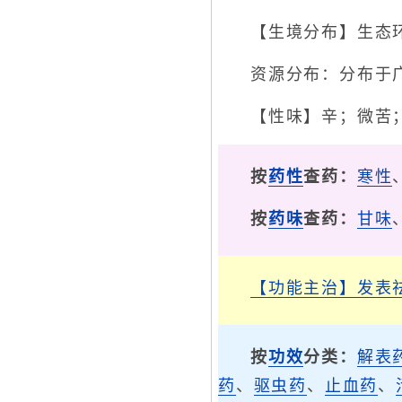
【生境分布】生态环
资源分布：分布于
【性味】辛；微苦
按
药性
查药：
寒性
按
药味
查药：
甘味
【功能主治】
发表
按
功效
分类：
解表
药
、
驱虫药
、
止血药
、