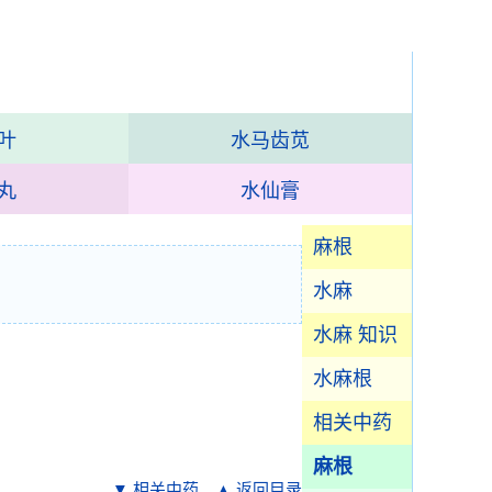
叶
水马齿苋
丸
水仙膏
麻根
水麻
水麻 知识
水麻根
相关中药
麻根
▼ 相关中药
▲ 返回目录