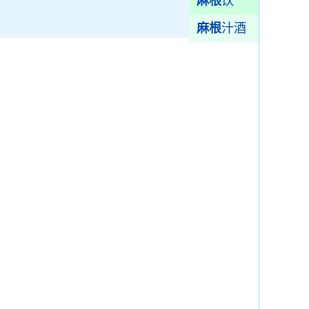
麻根
饮
麻根
汁酒