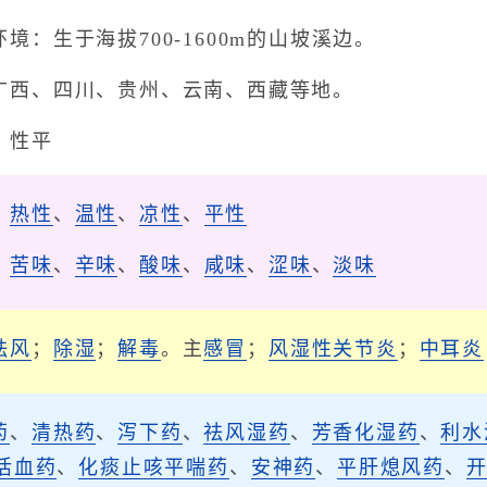
境：生于海拔700-1600m的山坡溪边。
广西、四川、贵州、云南、西藏等地。
；性平
、
热性
、
温性
、
凉性
、
平性
、
苦味
、
辛味
、
酸味
、
咸味
、
涩味
、
淡味
祛风
；
除湿
；
解毒
。主
感冒
；
风湿性关节炎
；
中耳炎
药
、
清热药
、
泻下药
、
祛风湿药
、
芳香化湿药
、
利水
活血药
、
化痰止咳平喘药
、
安神药
、
平肝熄风药
、