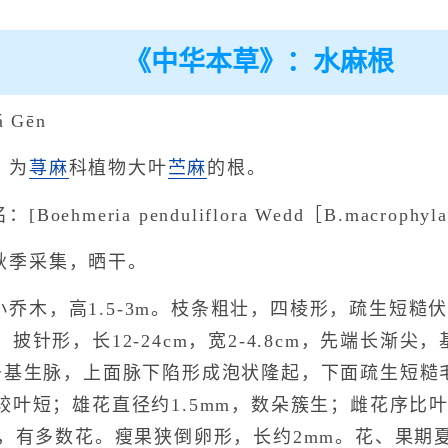
《中华本草》：水麻根
 Gēn
：为
荨麻
科植物大叶
苎麻
的根。
ehmeria penduliflora Wedd［B.macrophyl
秋季采集，晒干。
乔木，高1.5-3m。枝条粗壮，四棱形，疏生短糙伏
披针形，长12-24cm，宽2-4.8cm，先端长渐
条基生脉，上面脉下陷形成泡状隆起，下面疏生短糙
较叶短；雄花直径约1.5mm，数朵簇生；雌花序比
集，有多数花。瘦果狭倒卵形，长约2mm。花、果期