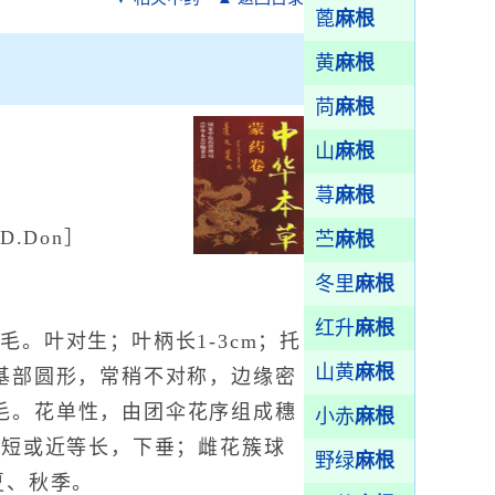
蓖
麻根
黄
麻根
苘
麻根
山
麻根
荨
麻根
aD.Don］
苎
麻根
冬里
麻根
红升
麻根
毛。叶对生；叶柄长1-3cm；托
山黄
麻根
尖，基部圆形，常稍不对称，边缘密
毛。花单性，由团伞花序组成穗
小赤
麻根
叶短或近等长，下垂；雌花簇球
野绿
麻根
夏、秋季。