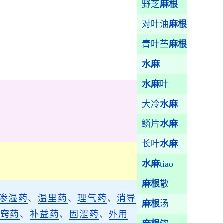
野芝
麻根
对叶油
麻根
青叶苎
麻根
水麻
水麻
叶
大冷
水麻
鳞片
水麻
长叶
水麻
水麻
tiao
麻根
散
渗湿药
、
温里药
、
理气药
、
消导
麻根
汤
开窍药
、
补益药
、
固涩药
、
外用