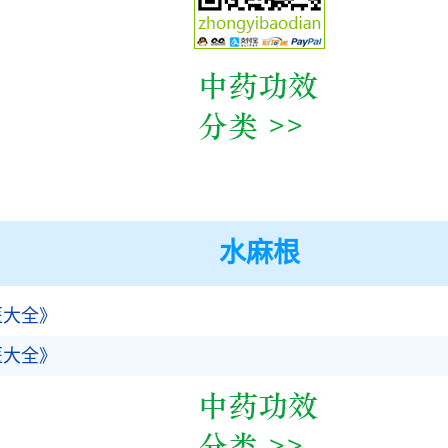
水麻根
医大全》
医大全》