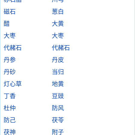
磁石
葱白
醋
大黄
大枣
大枣
代赭石
代赭石
丹参
丹皮
丹砂
当归
灯心草
地黄
丁香
豆豉
杜仲
防风
防己
茯苓
茯神
附子