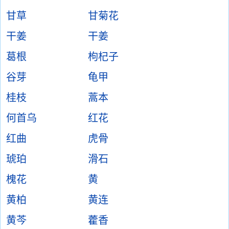
甘草
甘菊花
干姜
干姜
葛根
枸杞子
谷芽
龟甲
桂枝
蒿本
何首乌
红花
红曲
虎骨
琥珀
滑石
槐花
黄
黄柏
黄连
黄芩
藿香