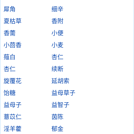
犀角
细辛
夏枯草
香附
香薷
小便
小茴香
小麦
薤白
杏仁
杏仁
续断
旋覆花
延胡索
饴糖
益母草子
益母子
益智子
薏苡仁
茵陈
淫羊藿
郁金