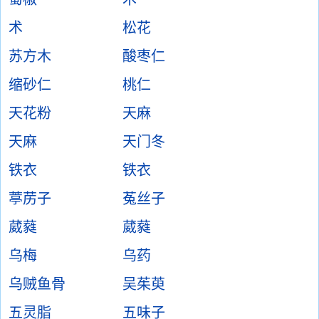
术
松花
苏方木
酸枣仁
缩砂仁
桃仁
天花粉
天麻
天麻
天门冬
铁衣
铁衣
葶苈子
菟丝子
葳蕤
葳蕤
乌梅
乌药
乌贼鱼骨
吴茱萸
五灵脂
五味子