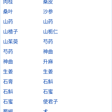
肉桂
桑皮
桑叶
沙参
山药
山药
山楂子
山栀仁
山茱萸
芍药
芍药
神曲
神曲
升麻
生姜
生姜
石膏
石斛
石斛
石蜜
石蜜
使君子
蜀椒
术