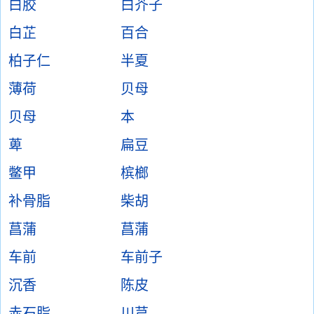
白胶
白芥子
白芷
百合
柏子仁
半夏
薄荷
贝母
贝母
本
萆
扁豆
鳖甲
槟榔
补骨脂
柴胡
菖蒲
菖蒲
车前
车前子
沉香
陈皮
赤石脂
川芎