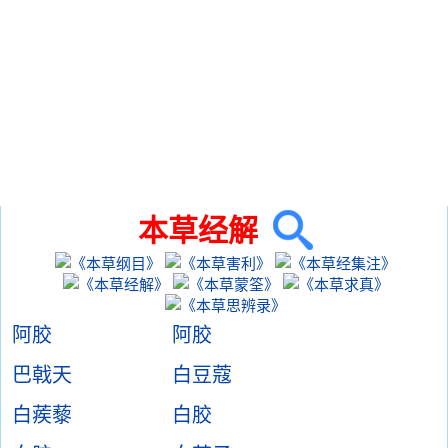
本草经解
阿胶
阿胶
巴戟天
白豆蔻
白蒺藜
白胶