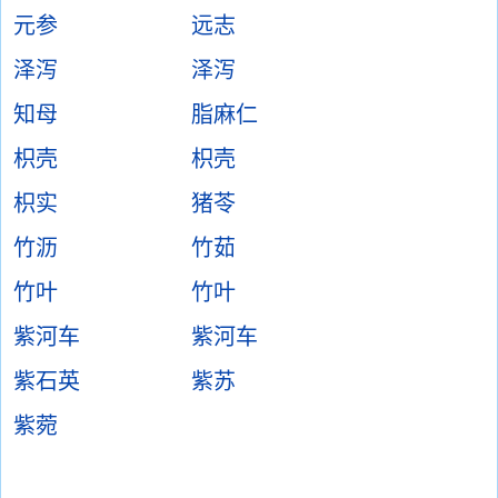
元参
远志
泽泻
泽泻
知母
脂麻仁
枳壳
枳壳
枳实
猪苓
竹沥
竹茹
竹叶
竹叶
紫河车
紫河车
紫石英
紫苏
紫菀