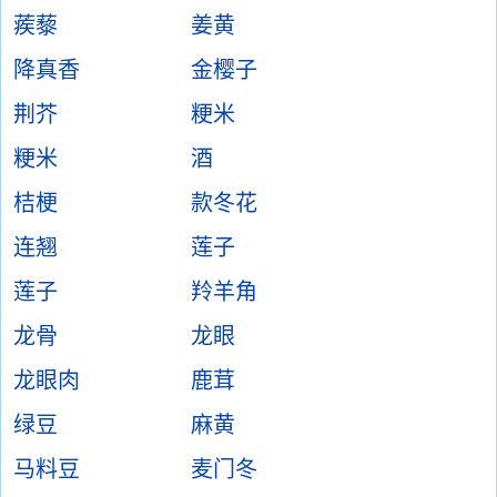
蒺藜
姜黄
降真香
金樱子
荆芥
粳米
粳米
酒
桔梗
款冬花
连翘
莲子
莲子
羚羊角
龙骨
龙眼
龙眼肉
鹿茸
绿豆
麻黄
马料豆
麦门冬