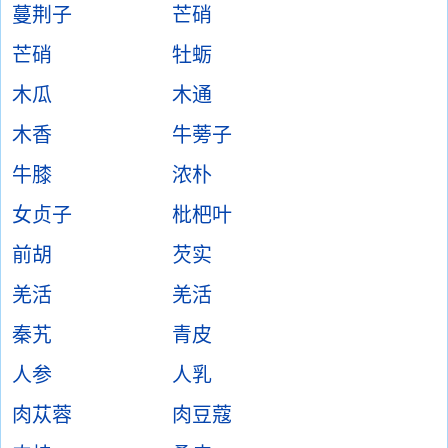
蔓荆子
芒硝
芒硝
牡蛎
木瓜
木通
木香
牛蒡子
牛膝
浓朴
女贞子
枇杷叶
前胡
芡实
羌活
羌活
秦艽
青皮
人参
人乳
肉苁蓉
肉豆蔻