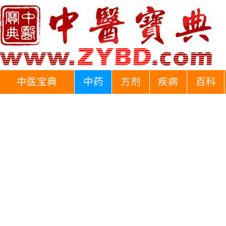
中医宝典
中药
方剂
疾病
百科