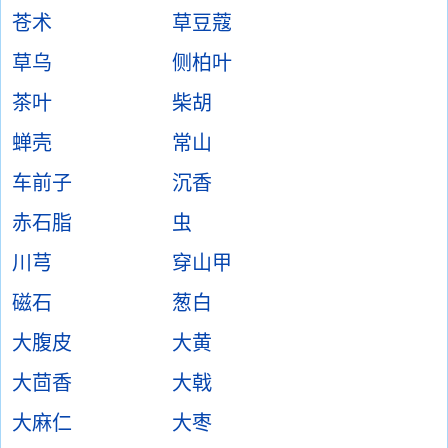
苍术
草豆蔻
草乌
侧柏叶
茶叶
柴胡
蝉壳
常山
车前子
沉香
赤石脂
虫
川芎
穿山甲
磁石
葱白
大腹皮
大黄
大茴香
大戟
大麻仁
大枣