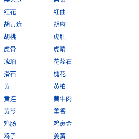
红花
红曲
胡黄连
胡麻
胡桃
虎肚
虎骨
虎睛
琥珀
花蕊石
滑石
槐花
黄
黄柏
黄连
黄牛肉
黄芩
藿香
鸡肠
鸡裹金
鸡子
姜黄