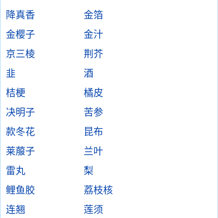
降真香
金箔
金樱子
金汁
京三棱
荆芥
韭
酒
桔梗
橘皮
决明子
苦参
款冬花
昆布
莱菔子
兰叶
雷丸
梨
鲤鱼胶
荔枝核
连翘
莲须