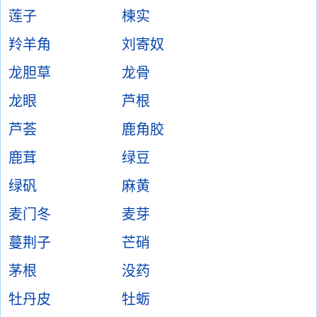
莲子
楝实
羚羊角
刘寄奴
龙胆草
龙骨
龙眼
芦根
芦荟
鹿角胶
鹿茸
绿豆
绿矾
麻黄
麦门冬
麦芽
蔓荆子
芒硝
茅根
没药
牡丹皮
牡蛎