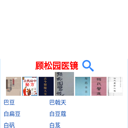
顾松园医镜
巴豆
巴戟天
白扁豆
白豆蔻
白矾
白芨