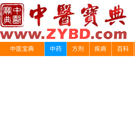
中医宝典
中药
方剂
疾病
百科