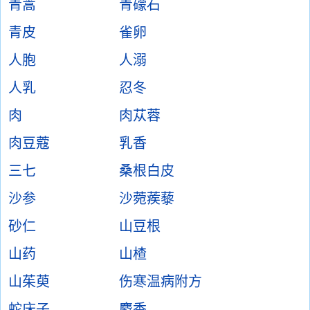
青蒿
青礞石
青皮
雀卵
人胞
人溺
人乳
忍冬
肉
肉苁蓉
肉豆蔻
乳香
三七
桑根白皮
沙参
沙菀蒺藜
砂仁
山豆根
山药
山楂
山茱萸
伤寒温病附方
蛇床子
麝香