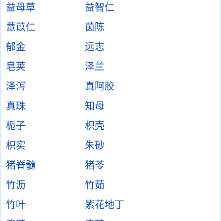
益母草
益智仁
薏苡仁
茵陈
郁金
远志
皂荚
泽兰
泽泻
真阿胶
真珠
知母
栀子
枳壳
枳实
朱砂
猪脊髓
猪苓
竹沥
竹茹
竹叶
紫花地丁