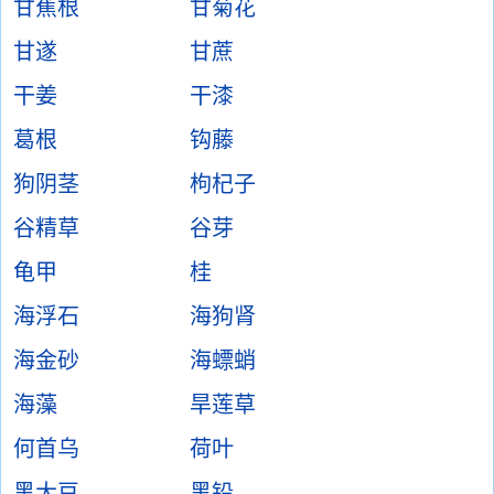
甘蕉根
甘菊花
甘遂
甘蔗
干姜
干漆
葛根
钩藤
狗阴茎
枸杞子
谷精草
谷芽
龟甲
桂
海浮石
海狗肾
海金砂
海螵蛸
海藻
旱莲草
何首乌
荷叶
黑大豆
黑铅