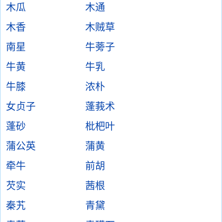
木瓜
木通
木香
木贼草
南星
牛蒡子
牛黄
牛乳
牛膝
浓朴
女贞子
蓬莪术
蓬砂
枇杷叶
蒲公英
蒲黄
牵牛
前胡
芡实
茜根
秦艽
青黛