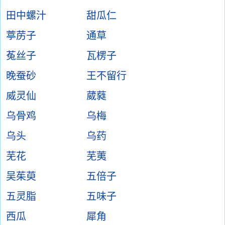
田中螺汁
甜瓜仁
葶苈子
通草
菟丝子
瓦楞子
晚蚕砂
王不留行
威灵仙
葳蕤
乌骨鸡
乌梅
乌头
乌药
芜花
芜荑
吴茱萸
五倍子
五灵脂
五味子
西瓜
犀角