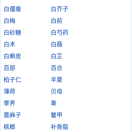
白僵蚕
白芥子
白梅
白前
白砂糖
白芍药
白术
白薇
白癣皮
白芷
百部
百合
柏子仁
半夏
薄荷
贝母
荸荠
萆
蓖麻子
鳖甲
槟榔
补骨脂