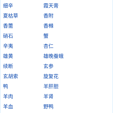
细辛
霞天膏
夏枯草
香附
香薷
香橼
硝石
蟹
辛夷
杏仁
雄黄
雄晚蚕蛾
续断
玄参
玄胡索
旋复花
鸭
羊肝胆
羊肉
羊肾
羊血
野鸭