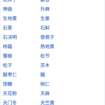
神曲
升麻
生地黄
生姜
石膏
石斛
石决明
使君子
柿霜
熟地黄
蜀椒
松节
松子
苏木
酸枣仁
髓
饧糖
桃仁
天花粉
天麻
天门冬
天竺黄