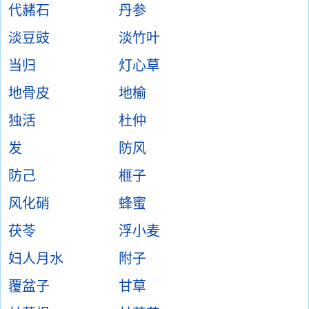
代赭石
丹参
淡豆豉
淡竹叶
当归
灯心草
地骨皮
地榆
独活
杜仲
发
防风
防己
榧子
风化硝
蜂蜜
茯苓
浮小麦
妇人月水
附子
覆盆子
甘草