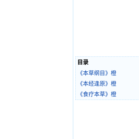
目录
《本草纲目》橙
《本经逢原》橙
《食疗本草》橙