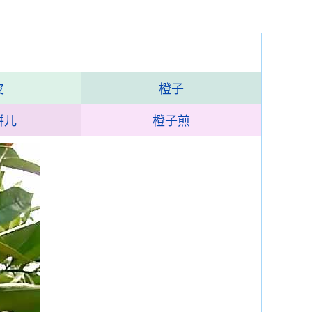
皮
橙子
饼儿
橙子煎