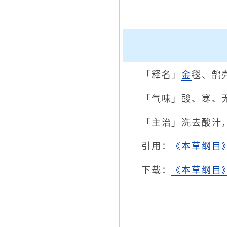
「释名」
金
毯、鹄
「气味」酸、寒、
「主治」洗去酸汁
引用：
《本草纲目
下载：
《本草纲目》