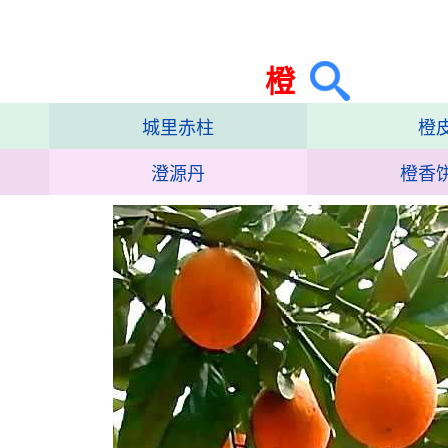
橙
城里赤柱
橙
澄源丹
橙香