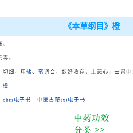
《本草纲目》橙
壳。
无毒。
，切细，用
盐
、
蜜
调合，煎好收存，止恶心，去胃中
》橙
chm电子书
中医古籍txt电子书