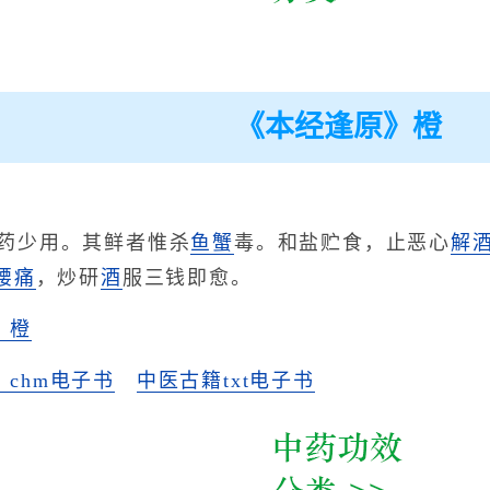
《本经逢原》橙
药少用。其鲜者惟杀
鱼
蟹
毒。和盐贮食，止恶心
解
腰痛
，炒研
酒
服三钱即愈。
》橙
chm电子书
中医古籍txt电子书