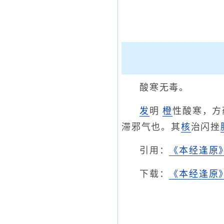
酸寒无毒。
发
明
橙
性酸寒，方
滞邪气也。其
核
治闪挫
引用：
《本经逢原
下载：
《本经逢原》