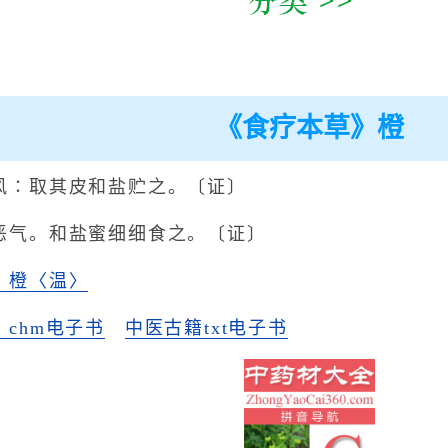
《食疗本草》橙
风∶取其皮和盐贮之。〔证〕
恶气。和盐蜜细细食之。〔证〕
》橙〈温〉
chm电子书
中医古籍txt电子书