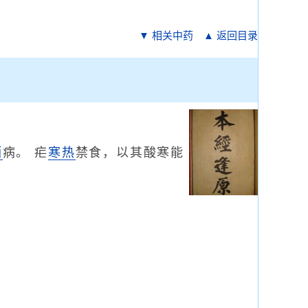
▼ 相关中药
▲ 返回目录
酒
病。 疟
寒热
禁食，以其酸寒能