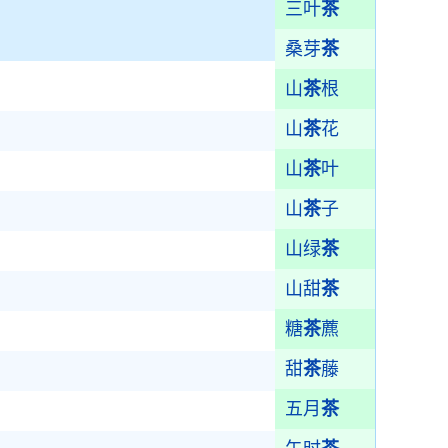
三叶
茶
桑芽
茶
山
茶
根
山
茶
花
山
茶
叶
山
茶
子
山绿
茶
山甜
茶
糖
茶
藨
甜
茶
藤
五月
茶