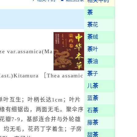
相关中药
茶
茶
花
茶
绒
茶
叶
ze var.assamica(Ma
茶
油
茶
子
t.)Kitamura ［Thea assamic
儿
茶
蓝
茶
单叶互生；叶柄长达1cm；叶片
边缘有细锯齿，两面无毛。聚伞序
石
茶
花瓣7-9，基部连合并与外轮雄
藤
茶
离，均无毛，花药丁字着生；子房
甜
茶