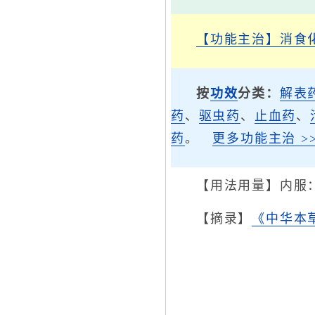
【功能主治】
消食
按
功效
分类：
解表
药
、
驱虫药
、
止血药
、
药
。
更多功能主治 >>
【用法用量】内服：
【摘录】
《中华本