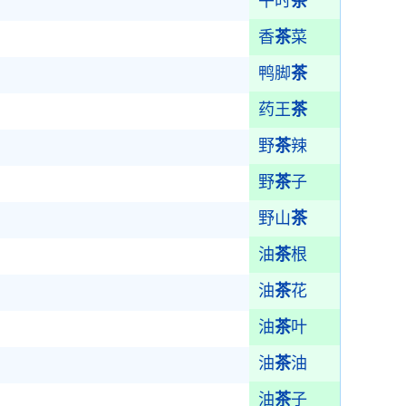
午时
茶
香
茶
菜
鸭脚
茶
药王
茶
野
茶
辣
野
茶
子
野山
茶
油
茶
根
油
茶
花
油
茶
叶
油
茶
油
油
茶
子