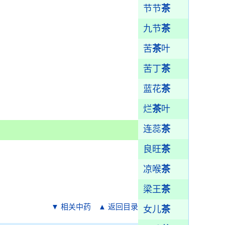
节节
茶
九节
茶
苦
茶
叶
苦丁
茶
蓝花
茶
烂
茶
叶
连蕊
茶
良旺
茶
凉喉
茶
梁王
茶
▼ 相关中药
▲ 返回目录
女儿
茶