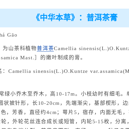
《中华本草》：普洱茶膏
á Gāo
：为山茶科植物
普洱茶
Camellia sinensis(L.)O.Kunt
a assamica Mast.］的嫩叶制成的膏。
lia sinensis(L.)O.Kuntze var.assamica(Mas
常绿小乔木至乔木，高10-17m。小枝幼时有细毛。
状披针形，长10-20cm，先端渐尖，基部楔形，
白色，芳香，直径约4cm；萼片5，宿存，内面无毛，
2轮，外轮花丝连合成长或短管，内轮5-15枚，分