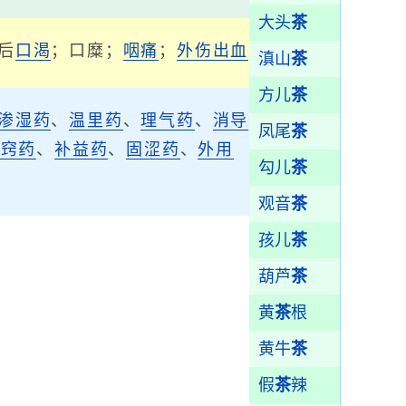
大头
茶
后
口渴
；口糜；
咽痛
；
外伤出血
滇山
茶
方儿
茶
渗湿药
、
温里药
、
理气药
、
消导
凤尾
茶
开窍药
、
补益药
、
固涩药
、
外用
勾儿
茶
观音
茶
孩儿
茶
葫芦
茶
黄
茶
根
黄牛
茶
假
茶
辣