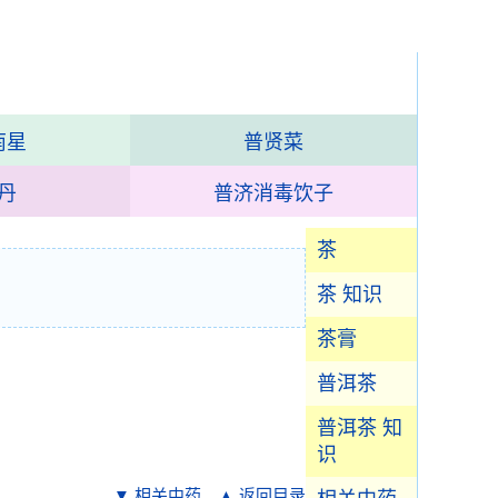
南星
普贤菜
丹
普济消毒饮子
茶
茶 知识
茶膏
普洱茶
普洱茶 知
识
▼ 相关中药
▲ 返回目录