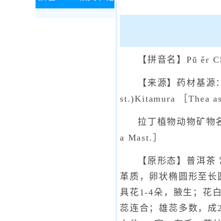
【拼音名】Pǔ ěr Ch
【来源】药材基源
st.)Kitamura ［The
拉丁植物动物矿物名：Camel
a Mast.］
【原形态】普洱茶 
革质，卵状椭圆形至长圆
具花1-4朵，腋生；花
蕊连合；雄蕊多数，成