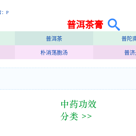
音：P
普洱茶膏
普洱茶
普陀
朴消荡胞汤
普济