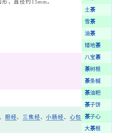
形，直径约15mm。
土
茶
雪
茶
油
茶
矮地
茶
八宝
茶
茶
树根
茶
条槭
茶
油粑
茶
子饼
茶
子心
、
胆经
、
三焦经
、
小肠经
、
心包
大
茶
根