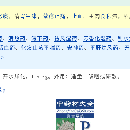
化痰
；清
胃
生津
；
敛疮
止痛
；
止血
。主肉
食积
滞；酒
药
、
清热药
、
泻下药
、
祛风湿药
、
芳香化湿药
、
利水
活血药
、
化痰止咳平喘药
、
安神药
、
平肝熄风药
、
>
开水烊化，1.5-3g。外用：适量，噙咽或研敷。
草》