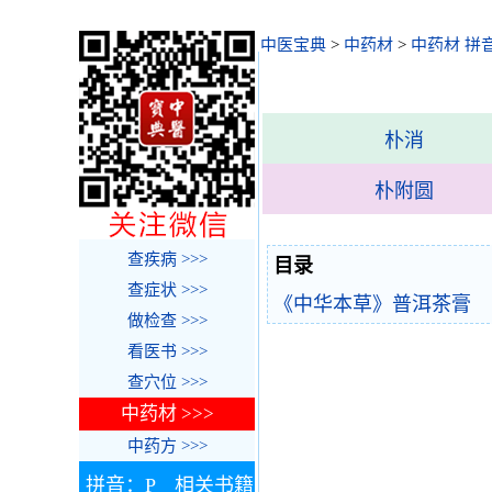
中医宝典
>
中药材
>
中药材 拼
朴消
朴附圆
查疾病 >>>
目录
查症状 >>>
《中华本草》普洱茶膏
做检查 >>>
看医书 >>>
查穴位 >>>
中药材 >>>
中药方 >>>
拼音：P 相关书籍