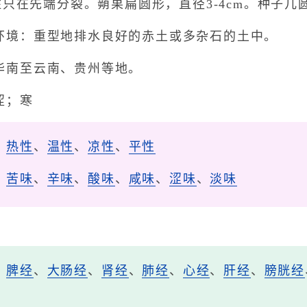
只在先端分裂。蒴果扁圆形，直径3-4cm。种子几圆
环境：重型地排水良好的赤土或多杂石的土中。
华南至云南、贵州等地。
涩；寒
、
热性
、
温性
、
凉性
、
平性
、
苦味
、
辛味
、
酸味
、
咸味
、
涩味
、
淡味
、
脾经
、
大肠经
、
肾经
、
肺经
、
心经
、
肝经
、
膀胱经