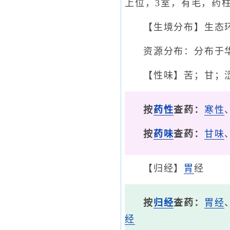
上位，3室，有毛，药柱
【生境分布】生态
资源分布：分布于
【性味】苦；甘；
按
药性
查药：
寒性
按
药味
查药：
甘味
【归经】
胃
经
按
归经
查药：
胃经
经