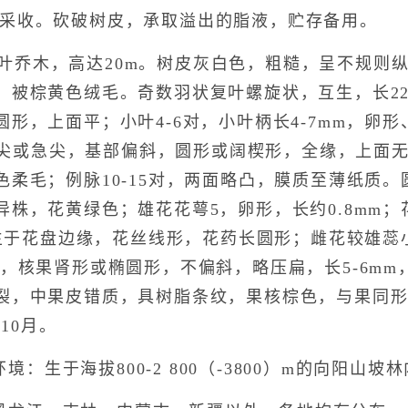
5月采收。砍破树皮，承取溢出的脂液，贮存备用。
落叶乔木，高达20m。树皮灰白色，粗糙，呈不规则
被棕黄色绒毛。奇数羽状复叶螺旋状，互生，长22-75
形，上面平；小叶4-6对，小叶柄长4-7mm，卵形
端渐尖或急尖，基部偏斜，圆形或阔楔形，全缘，上面
柔毛；例脉10-15对，两面略凸，膜质至薄纸质。圆
异株，花黄绿色；雄花花萼5，卵形，长约0.8mm；
着生于花盘边缘，花丝线形，花药长圆形；雌花较雄蕊小
，核果肾形或椭圆形，不偏斜，略压扁，长5-6mm，
裂，中果皮错质，具树脂条纹，果核棕色，与果同形，
10月。
：生于海拔800-2 800（-3800）m的向阳山