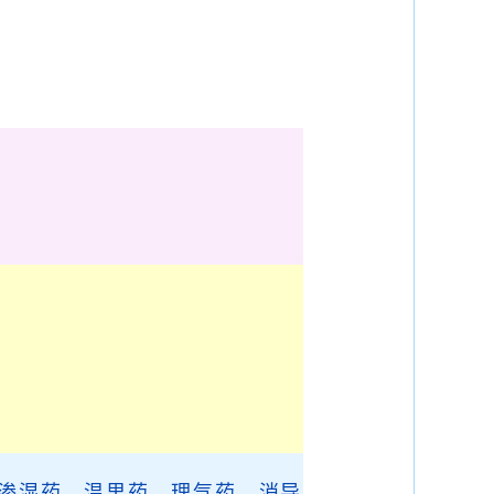
渗湿药
、
温里药
、
理气药
、
消导