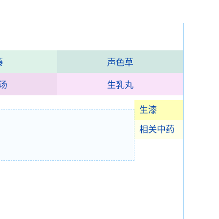
藤
声色草
汤
生乳丸
生漆
相关中药