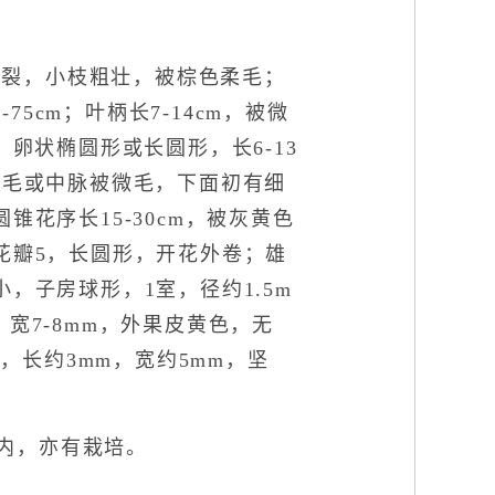
纵裂，小枝粗壮，被棕色柔毛；
cm；叶柄长7-14cm，被微
、卵状椭圆形或长圆形，长6-13
无毛或中脉被微毛，下面初有细
锥花序长15-30cm，被灰黄色
花瓣5，长圆形，开花外卷；雄
，子房球形，1室，径约1.5m
宽7-8mm，外果皮黄色，无
长约3mm，宽约5mm，坚
坡林内，亦有栽培。