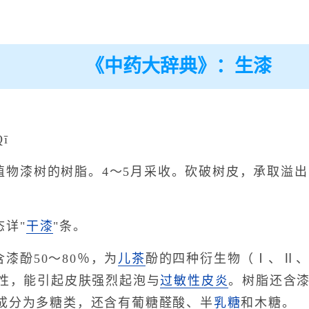
《中药大辞典》：生漆
ī
植物漆树的树脂。4～5月采收。砍破树皮，承取溢
态详"
干漆
"条。
漆酚50～80％，为
儿茶
酚的四种衍生物（Ⅰ、Ⅱ
毒性，能引起皮肤强烈起泡与
过敏性皮炎
。树脂还含
成分为多糖类，还含有葡糖醛酸、半
乳糖
和木糖。