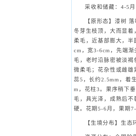
采收和储藏：4-
【原形态】漆树 
冬芽生枝顶，大而显着，
柔毛，近基部膨大，半圆
cm，宽3-6cm，先
毛，老时沿脉密被淡褐色
微柔毛；花杂性或雌雄
蕊5，长约2.5mm，
m，花柱3。果序稍下垂
毛，具光泽，成熟后不
硬。花期5-6月，果期7-
【生境分布】生态环境