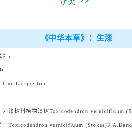
《中华本草》：生漆
经》。
ī
rue Lacquertree
植物漆树Toxicodendron vernicifluum (Sto
odendron vernicifluum (Stokes)F.A.Barkl.[R