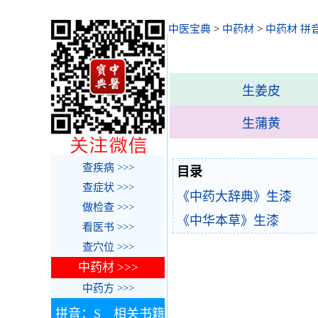
中医宝典
>
中药材
>
中药材 拼
生姜皮
生蒲黄
查疾病 >>>
目录
查症状 >>>
《中药大辞典》生漆
做检查 >>>
《中华本草》生漆
看医书 >>>
查穴位 >>>
中药材 >>>
中药方 >>>
拼音：S 相关书籍