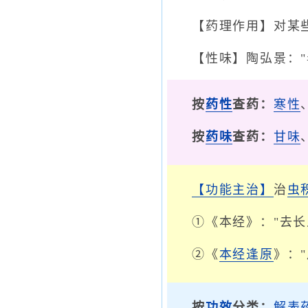
【药理作用】对某
【性味】陶弘景："
按
药性
查药：
寒性
按
药味
查药：
甘味
【功能主治】
治
虫
①《本经》："去长
②《
本经逢原
》：
按
功效
分类：
解表