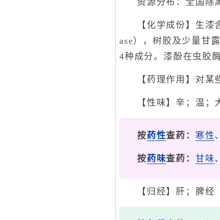
资源分布：全国除
【化学成份】生漆含粗漆
ase），树胶及少量甘露醇
4种成分。漆酚在虫胶
【药理作用】对某
【性味】辛；温；
按
药性
查药：
寒性
按
药味
查药：
甘味
【归经】肝；脾经