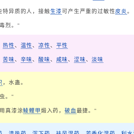
些特异质的人，接触
生漆
可产生严重的过敏性
皮炎
。
毒烈。"
、
热性
、
温性
、
凉性
、
平性
、
苦味
、
辛味
、
酸味
、
咸味
、
涩味
、
淡味
积
，水蛊。
虫。"
"用真漆涂
鲮鲤甲
煅入药，
破血
最捷。"
药
、
清热药
、
泻下药
、
祛风湿药
、
芳香化湿药
、
利水