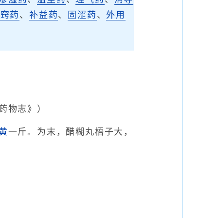
开窍药
、
补益药
、
固涩药
、
外用
药物志》）
黄
一斤。为末，醋糊丸梧子大，