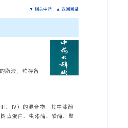
▼ 相关中药
▲ 返回目录
出的脂液，贮存备
、Ⅲ、Ⅳ）的混合物。其中漆酚
漆树蓝蛋白、虫漆酶、酚酶、鞣