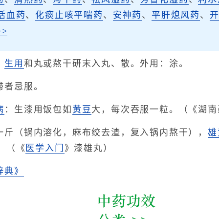
活血药
、
化痰止咳平喘药
、
安神药
、
平肝熄风药
、
>
：
生用
和丸或熬干研末入丸、散。外用：涂。
滞者忌服。
病
：生漆用饭包如
黄豆
大，每次吞服一粒。（《湖南
一斤（锅内溶化，麻布绞去渣，复入锅内熬干），
雄
。（《
医学入门
》漆雄丸）
辞典》