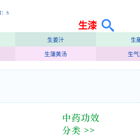
音：S
生漆
生姜汁
生
生蒲黄汤
生气