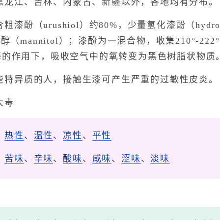
黑龙江、吉林、内蒙古、新疆以外，各地均有分布。
酚（urushiol）约80%，少量氢化漆酚（hydrour
（mannitol）；漆酚为一混合物，收集210°-222
酶的作用下，吸收空气中的氧转变为黑色树脂状物质
些特异质的人，接触生漆可产生严重的过敏性皮炎。
大毒
、
热性
、
温性
、
凉性
、
平性
、
苦味
、
辛味
、
酸味
、
咸味
、
涩味
、
淡味