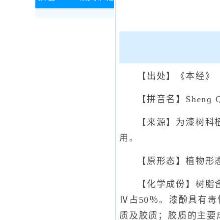
【出处】《本经》
【拼音名】Shēnɡ Q
【来源】为漆树科
用。
【原形态】植物形
【化学成份】树脂含
Ⅳ占50％。漆酚具有
质及胶质；胶质的主要