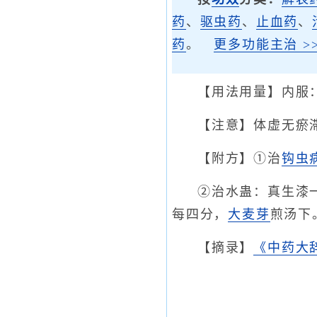
药
、
驱虫药
、
止血药
、
药
。
更多功能主治 >>
【用法用量】内服
【注意】体虚无瘀
【附方】①治
钩虫
②治水蛊：真生漆
每四分，
大麦芽
煎汤下
【摘录】
《中药大