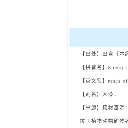
【出处】出自《本
【拼音名】Shēnɡ Q
【英文名】resin of T
【别名】大漆。
【来源】药材基源：为漆树科
拉丁植物动物矿物名：Toxic