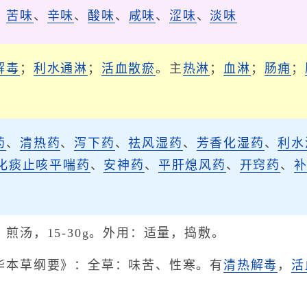
、
苦味
、
辛味
、
酸味
、
咸味
、
涩味
、
淡味
解毒
；
利水通淋
；
活血散瘀
。主
热淋
；
血淋
；
肠痈
；
药
、
清热药
、
泻下药
、
祛风湿药
、
芳香化湿药
、
利水
化痰止咳平喘药
、
安神药
、
平肝熄风药
、
开窍药
、
煎汤，15-30g。外用：适量，捣敷。
华本草纲要》：全草：味苦、性寒。有
清热
解毒
，
活