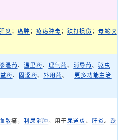
肝炎
；
癌肿
；
疮疡肿毒
；
跌打损伤
；
毒蛇咬
渗湿药
、
温里药
、
理气药
、
消导药
、
驱虫
补益药
、
固涩药
、
外用药
。
更多功能主治
血散
痛，
利尿消肿
。用于
尿道炎
、
肝炎
。
跌