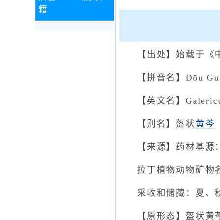
籍
【出处】始载于《
【拼音名】Dōu Guàn
【英文名】Galericula
【别名】盔状
黄芩
【来源】药材基源
拉丁植物动物矿物名：Scut
采收和储藏：夏、
【原形态】盔状黄