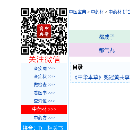
中医宝典
>
中药材
>
中药材 拼
都咸子
都气丸
目录
查疾病 >>>
查症状 >>>
《中华本草》兜冠黄共享
做检查 >>>
看医书 >>>
查穴位 >>>
中药材 >>>
中药方 >>>
拼音：D 相关书