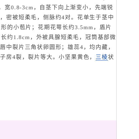
，宽0.8-3cm，自茎下向上渐变小，先端锐
，密被短柔毛，侧脉约4对。花单生于茎中
形的小苞片；花期花萼长约3.5mm，盾片
长约1.8cm，外被具腺短柔毛，冠筒基部微
唇中裂片三角状卵圆形；雄蕊4，均内藏，
子房4裂，裂片等大。小坚果黄色，
三棱
状
。