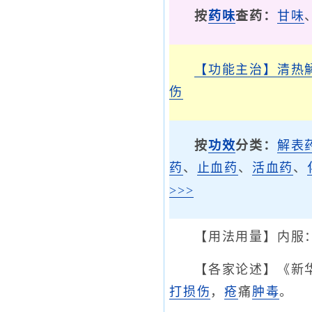
按
药味
查药：
甘味
【功能主治】
清热
伤
按
功效
分类：
解表
药
、
止血药
、
活血药
、
>>>
【用法用量】内服：
【各家论述】《新
打损伤
，
疮
痛
肿毒
。