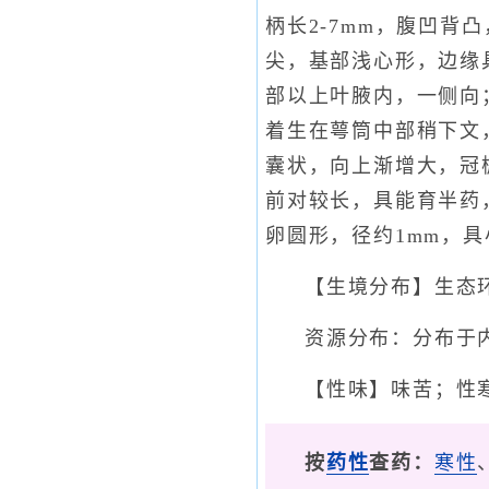
柄长2-7mm，腹凹背凸
尖，基部浅心形，边缘
部以上叶腋内，一侧向
着生在萼筒中部稍下文
囊状，向上渐增大，冠
前对较长，具能育半药
卵圆形，径约1mm，具
【生境分布】生态
资源分布：分布于
【性味】味苦；性
按
药性
查药：
寒性