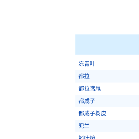
冻青叶
都拉
都拉鸢尾
都咸子
都咸子树皮
兜兰
钭叶榕