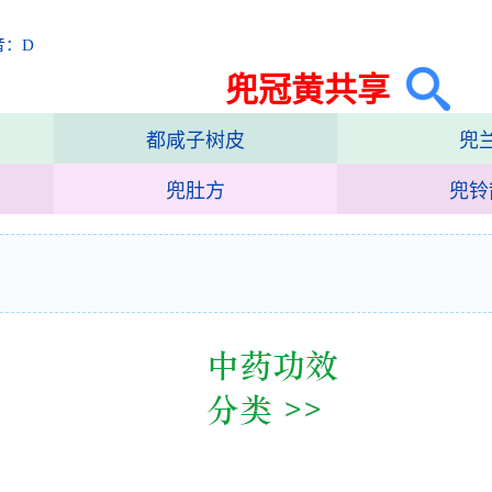
音：D
兜冠黄共享
都咸子树皮
兜
兜肚方
兜铃