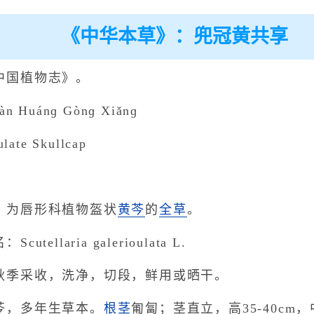
《中华本草》：兜冠黄共享
中国植物志》。
 Huánɡ Gònɡ Xiǎnɡ
te Skullcap
：为唇形科植物盔状
黄芩
的
全草
。
ellaria galerioulata L.
秋季采收，洗净，切段，鲜用或晒干。
芩，多年生草本。
根茎
匍匐；茎直立，高35-40c