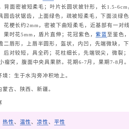
，背面密被短柔毛；叶片长圆状披针形，长1.5-6cm
具圆齿状锯齿，上面绿色，疏被短柔毛，下面淡绿色
；花梗长约2mm，密被下曲短柔毛，近基部有一对线
，果时花5mm，盾片直伸；花冠紫色，
紫蓝
至鉴色，
檐二唇形，上唇半圆形，盔状，内凹，先端微缺，下
，后对较短，具全药；花柱细长，先端锐尖，微裂；
小瘤突，腹面中央具果脐。花期6-7月，果期7-8月
环境：生于水沟旁冲积地上。
内蒙古、陕西、新疆。
寒
、
热性
、
温性
、
凉性
、
平性