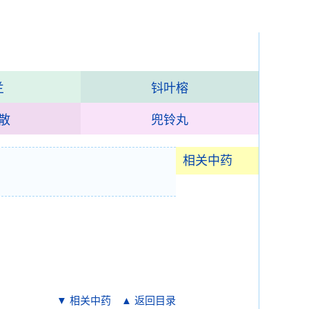
兰
钭叶榕
散
兜铃丸
相关中药
▼ 相关中药
▲ 返回目录