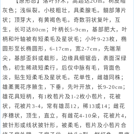
【原形态】落叶乔木，高超达2Om。树皮暗
灰色；浅纵裂。小枝粗壮，具柔腺毛。髓部薄片
状；顶芽大，有黄褐色毛。奇数羽状复叶，互
生，长可达80cm；叶柄长5-9cm，基部肥大，叶
柄和叶轴被有短柔毛及星状毛；小叶9-23枚，椭
圆形至长椭圆形，6-17cm，宽2-7cm，先端渐
尖，基部歪斜或截形，边缘具细锯齿，表面深绿
色，初生稀疏短柔行，后仅中脉有毛，背面色
淡，贴生短柔毛及星状毛。花单性，雌雄同株；
雄葇荑花序腋生，下垂，先叶开放，长9-20cm；
雄花具短柄，有1枚苞片及1-2枚小苞片，花被
状，花被片3-4，常有雄蕊12，稀13或14；雌花
序穗状，顶生，直立，有雌花4-10朵，花被片4，
披针形或线状披针形，被柔毛，苞片及小苞片合