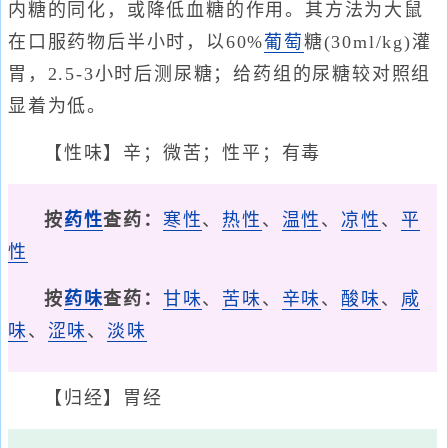
内糖的同化，或降低血糖的作用。其方法为大鼠
在口服药物后半小时，以60%
葡萄
糖(30ml/kg)灌
胃，2.5-3小时后测尿糖；给药组的尿糖较对照组
显着为低。
【性味】辛；微苦；性平；有毒
按
药性
查药：
寒性
、
热性
、
温性
、
凉性
、
平
性
按
药味
查药：
甘味
、
苦味
、
辛味
、
酸味
、
咸
味
、
涩味
、
淡味
【归经】胃经