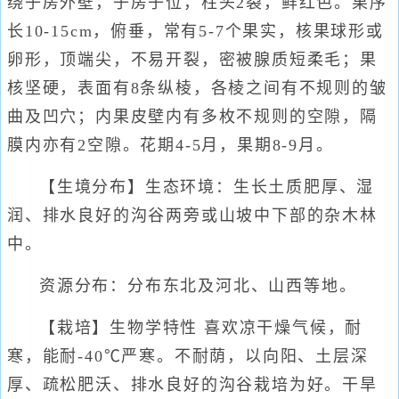
绕子房外壁，子房子位，柱头2裂，鲜红色。果序
长10-15cm，俯垂，常有5-7个果实，核果球形或
卵形，顶端尖，不易开裂，密被腺质短柔毛；果
核坚硬，表面有8条纵棱，各棱之间有不规则的皱
曲及凹穴；内果皮壁内有多枚不规则的空隙，隔
膜内亦有2空隙。花期4-5月，果期8-9月。
【生境分布】生态环境：生长土质肥厚、湿
润、排水良好的沟谷两旁或山坡中下部的杂木林
中。
资源分布：分布东北及河北、山西等地。
【栽培】生物学特性 喜欢凉干燥气候，耐
寒，能耐-40℃严寒。不耐荫，以向阳、土层深
厚、疏松肥沃、排水良好的沟谷栽培为好。干旱