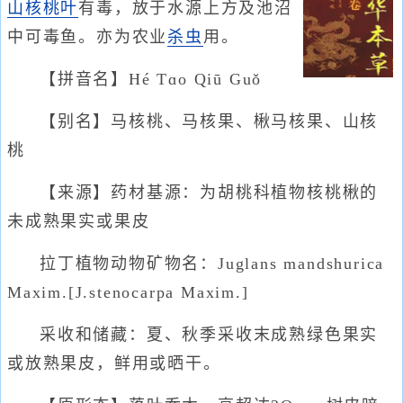
山核桃叶
有毒，放于水源上方及池沼
中可毒鱼。亦为农业
杀虫
用。
【拼音名】Hé Tɑo Qiū Guǒ
【别名】马核桃、马核果、楸马核果、山核
桃
【来源】药材基源：为胡桃科植物核桃楸的
未成熟果实或果皮
拉丁植物动物矿物名：Juglans mandshurica
Maxim.[J.stenocarpa Maxim.]
采收和储藏：夏、秋季采收末成熟绿色果实
或放熟果皮，鲜用或晒干。