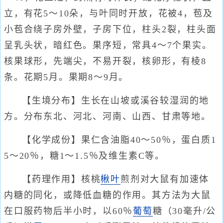
立，有花5～10朵，与叶同时开放，花被4，苞及
小苞合绕子房外壁，子房下位，柱头2裂，柱头面
呈乳头状，暗红色。果序短，常具4～7个果实。
核果球形，先端尖，不易开裂，核卵形，有棱8
条。花期5月。果期8～9月。
【生境分布】生长在山坡或溪谷较湿润的地
方。分布东北、河北、河南、山西、甘肃等地。
【化学成份】果仁含油脂40～50％，蛋白质1
5～20％，糖1～1.5％及维生素C等。
【药理作用】核桃
楸叶
煎剂对大鼠有加速体
内糖的同化，或降低血糖的作用。其方法为大鼠
在口服药物后半小时，以60％
葡萄
糖（30毫升/公