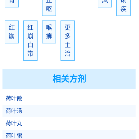
胃
止
风
痢
呕
疾
红
红
喉
更
崩
崩
痹
多
白
主
带
治
相关方剂
荷叶散
荷叶汤
荷叶丸
荷叶粥