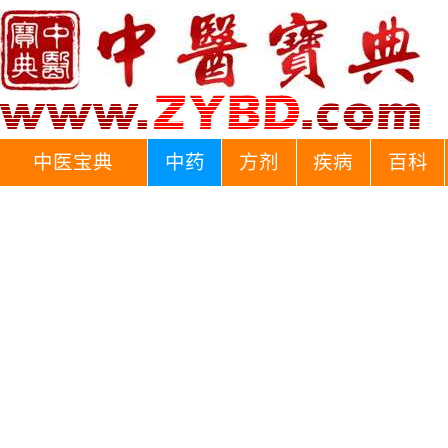
中医宝典
中药
方剂
疾病
百科