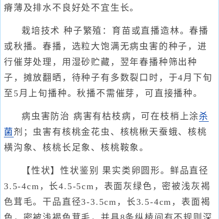
瘠薄及排水不良好处不宜生长。
栽培技术 种子繁殖：育苗或直播造林。春播
或秋播。春播，选粒大饱满无病虫害的种子，进
行催芽处理，用湿砂贮藏，翌年春播种筛出种
子，摊放翻晒，待种子有多数裂口时，于4月下旬
至5月上旬播种。秋播不需催芽，可直接播种。
病虫害防治 病害有枯枝病，可在枝梢上涂
杀
菌
剂；虫害有核桃金花虫、核桃楸天蚕蛾、核桃
横沟象、核桃长足象、核桃鞍象。
【性状】性状鉴别 果实类卵圆形。鲜品直径
3.5-4cm，长4.5-5cm，表面灰绿色，密被浅灰褐
色茸毛。干品直径3-3.5cm，长3.5-4cm，表面褐
色，密被浅褐色茸毛，并具8条纵棱间有不规则深