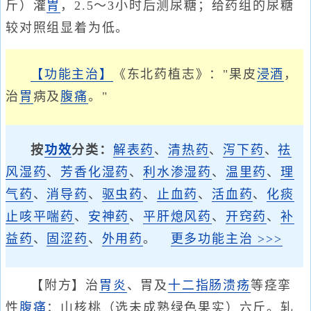
斤）灌
胃
，2.5～3小时后测尿糖；给药组的尿糖
较对照组显着为低。
【功能主治】
《东北药植志》："果皮
浸酒
，
治
胃
病及
腹痛
。"
按
功效
分类：
解表药
、
清热药
、
泻下药
、
祛
风湿药
、
芳香化湿药
、
利水渗湿药
、
温里药
、
理
气药
、
消导药
、
驱虫药
、
止血药
、
活血药
、
化痰
止咳平喘药
、
安神药
、
平肝熄风药
、
开窍药
、
补
益药
、
固涩药
、
外用药
。
更多功能主治 >>>
【附方】治
胃炎
、胃及
十二指肠溃疡
等痉挛
性
腹痛
：山核桃（选未成熟绿色果实）六斤。轧