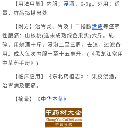
【用法用量】内服；
浸酒
，6-9g。外用：适
量，鲜品捣搽患处。
【附方】治胃炎、胃及十二指肠
溃疡
等痉挛
性腹痛：山核桃(选未成熟绿色果实)六斤。轧
碎，用烧酒十斤，浸泡二至三周，去渣，过滤备
用。成人每次内服十至十五毫升。(《黑龙江常用
中草药手册》)
【临床应用】《东北药植志》：果皮浸酒，
治胃病及腹痛。
【摘录】
《中华本草》