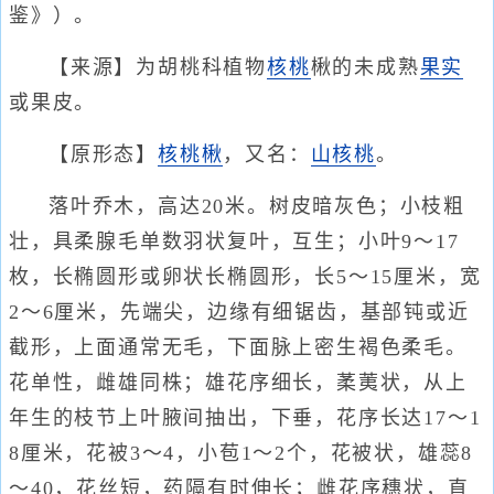
鉴》）。
【来源】为胡桃科植物
核桃
楸的未成熟
果实
或果皮。
【原形态】
核桃楸
，又名：
山核桃
。
落叶乔木，高达20米。树皮暗灰色；小枝粗
壮，具柔腺毛单数羽状复叶，互生；小叶9～17
枚，长椭圆形或卵状长椭圆形，长5～15厘米，宽
2～6厘米，先端尖，边缘有细锯齿，基部钝或近
截形，上面通常无毛，下面脉上密生褐色柔毛。
花单性，雌雄同株；雄花序细长，葇荑状，从上
年生的枝节上叶腋间抽出，下垂，花序长达17～1
8厘米，花被3～4，小苞1～2个，花被状，雄蕊8
～40，花丝短，药隔有时伸长；雌花序穗状，直