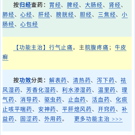
按
归经
查药：
胃经
、
脾经
、
大肠经
、
肾经
、
肺经
、
心经
、
肝经
、
膀胱经
、
胆经
、
三焦经
、
小
肠经
、
心包经
【功能主治】
行气止痛
。主
脘腹疼痛
；
牛皮
癣
按
功效
分类：
解表药
、
清热药
、
泻下药
、
祛
风湿药
、
芳香化湿药
、
利水渗湿药
、
温里药
、
理
气药
、
消导药
、
驱虫药
、
止血药
、
活血药
、
化痰
止咳平喘药
、
安神药
、
平肝熄风药
、
开窍药
、
补
益药
、
固涩药
、
外用药
。
更多功能主治 >>>