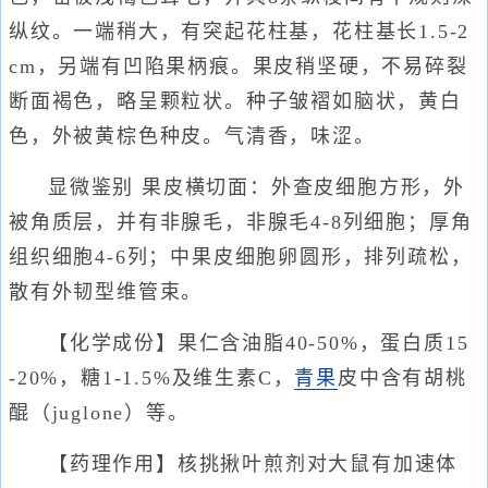
纵纹。一端稍大，有突起花柱基，花柱基长1.5-2
cm，另端有凹陷果柄痕。果皮稍坚硬，不易碎裂
断面褐色，略呈颗粒状。种子皱褶如脑状，黄白
色，外被黄棕色种皮。气清香，味涩。
显微鉴别 果皮横切面：外查皮细胞方形，外
被角质层，并有非腺毛，非腺毛4-8列细胞；厚角
组织细胞4-6列；中果皮细胞卵圆形，排列疏松，
散有外韧型维管束。
【化学成份】果仁含油脂40-50%，蛋白质15
-20%，糖1-1.5%及维生素C，
青果
皮中含有胡桃
醌（juglone）等。
【药理作用】核挑揪叶煎剂对大鼠有加速体