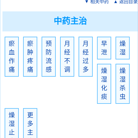
▼ 相关中药
▲ 返回目录
中药主治
瘀
瘀
预
月
月
早
燥
血
肿
防
经
经
泄
湿
作
疼
流
不
过
痛
痛
感
调
多
燥
燥
湿
湿
化
杀
痰
虫
燥
更
湿
多
止
主