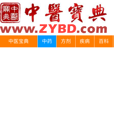
中医宝典
中药
方剂
疾病
百科