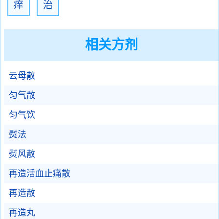
痒
治
相关方剂
云母散
匀气散
匀气饮
熨法
熨风散
再造活血止痛散
再造散
再造丸