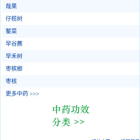
哉果
仔榄树
錾菜
早谷藨
早禾树
枣槟榔
枣核
更多中药 >>>