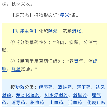
株。秋季采收。
【原形态】植物形态详"
粳米
"条。
【功能主治】
化积
除湿
，宽肠
消胀
。
①《分类草药性》："治肉、痰积，分消气
胀。"
②《民间常用草药汇编》："养
胃
气，消
虚
肿
，
除湿
宽肠。"
按
功效
分类：
解表药
、
清热药
、
泻下药
、
祛风
湿药
、
芳香化湿药
、
利水渗湿药
、
温里药
、
理气
药
、
消导药
、
驱虫药
、
止血药
、
活血药
、
化痰止咳