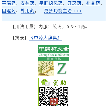
平喘药
、
安神药
、
平肝熄风药
、
开窍药
、
补益药
、
固涩药
、
外用药
。
更多功能主治 >>>
【用法用量】内服：煎汤，0.3～1两。
【摘录】
《中药大辞典》