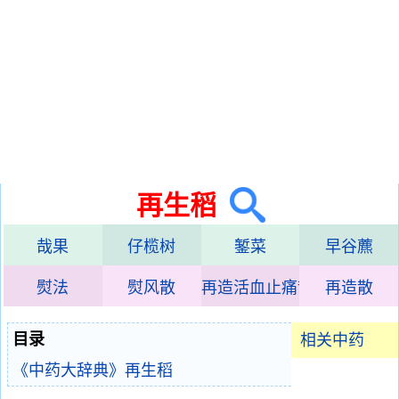
再生稻
哉果
仔榄树
錾菜
早谷藨
熨法
熨风散
再造活血止痛散
再造散
目录
相关中药
《中药大辞典》再生稻