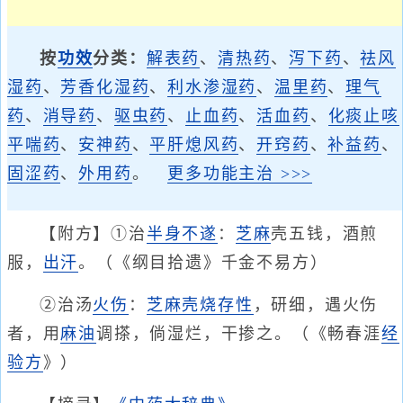
按
功效
分类：
解表药
、
清热药
、
泻下药
、
祛风
湿药
、
芳香化湿药
、
利水渗湿药
、
温里药
、
理气
药
、
消导药
、
驱虫药
、
止血药
、
活血药
、
化痰止咳
平喘药
、
安神药
、
平肝熄风药
、
开窍药
、
补益药
、
固涩药
、
外用药
。
更多功能主治 >>>
【附方】①治
半身不遂
：
芝麻
壳五钱，酒煎
服，
出汗
。（《纲目拾遗》千金不易方）
②治汤
火伤
：
芝麻壳
烧存性
，研细，遇火伤
者，用
麻油
调搽，倘湿烂，干掺之。（《畅春涯
经
验方
》）