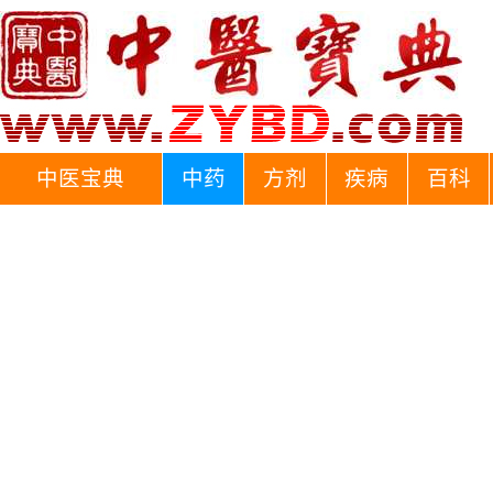
中医宝典
中药
方剂
疾病
百科