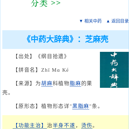
▼ 相关中药
▲ 返回目录
《中药大辞典》：芝麻壳
【出处】《纲目拾遗》
【拼音名】Zhī Mɑ Ké
【来源】为
胡麻
科植物
脂麻
的果
壳。
【原形态】植物形态详"
黑脂麻
"条。
【功能主治】
治
半身不遂
，
烫伤
。