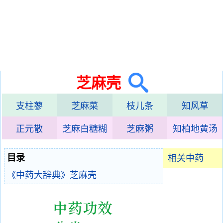
芝麻壳
支柱蓼
芝麻菜
枝儿条
知风草
正元散
芝麻白糖糊
芝麻粥
知柏地黄汤
目录
相关中药
《中药大辞典》芝麻壳