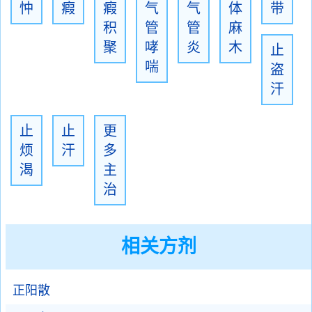
忡
瘕
瘕
气
气
体
带
积
管
管
麻
聚
哮
炎
木
止
喘
盗
汗
止
止
更
烦
汗
多
渴
主
治
相关方剂
正阳散