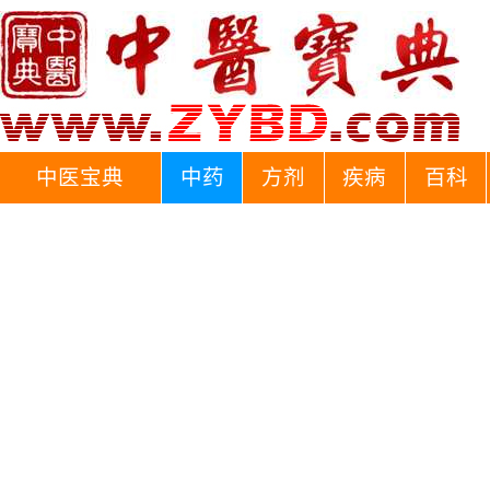
中医宝典
中药
方剂
疾病
百科