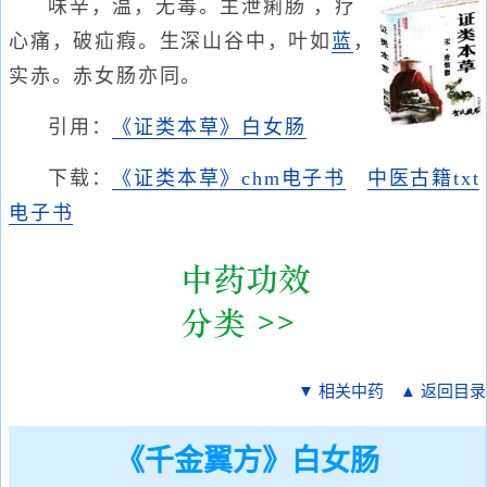
味辛，温，无毒。主泄痢肠 ，疗
心痛，破疝瘕。生深山谷中，叶如
蓝
，
实赤。赤女肠亦同。
引用：
《证类本草》白女肠
下载：
《证类本草》chm电子书
中医古籍txt
电子书
▼ 相关中药
▲ 返回目录
《千金翼方》白女肠