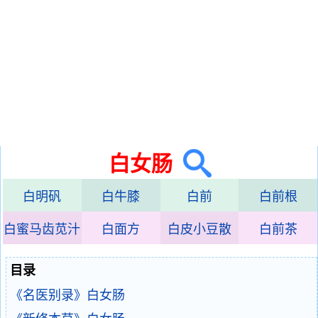
白女肠
白明矾
白牛膝
白前
白前根
白蜜马齿苋汁
白面方
白皮小豆散
白前茶
目录
《名医别录》白女肠