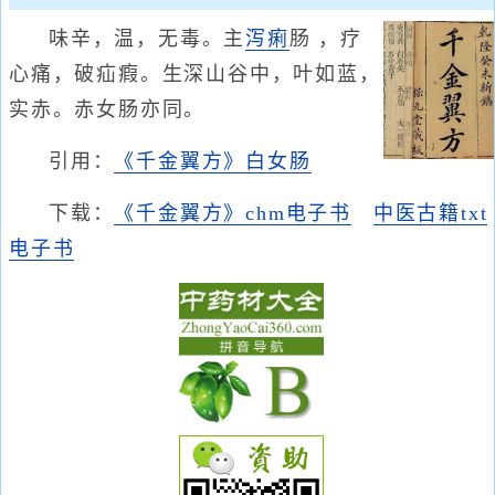
味辛，温，无毒。主
泻痢
肠 ，疗
心痛，破疝瘕。生深山谷中，叶如蓝，
实赤。赤女肠亦同。
引用：
《千金翼方》白女肠
下载：
《千金翼方》chm电子书
中医古籍txt
电子书