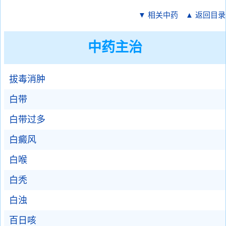
▼ 相关中药
▲ 返回目录
中药主治
拔毒消肿
白带
白带过多
白癜风
白喉
白秃
白浊
百日咳