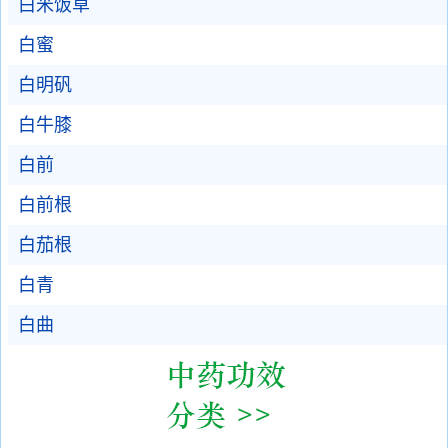
白米饭草
白蜜
白明矾
白牛膝
白前
白前根
白茄根
白青
白曲