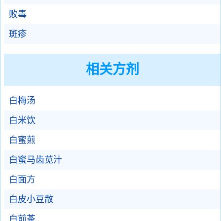
败毒
斑疹
相关方剂
白梅汤
白米饮
白蜜煎
白蜜马齿苋汁
白面方
白皮小豆散
白前茶