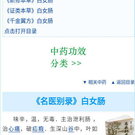
《新修本草》白女肠
《证类本草》白女肠
《千金翼方》白女肠
点击打开目录
▼ 相关中药
▲ 返回目录
《名医别录》白女肠
味辛，温，无毒．主治泄利肠 ，
治
心痛
，破
疝瘕
．生深山
谷
中，叶如