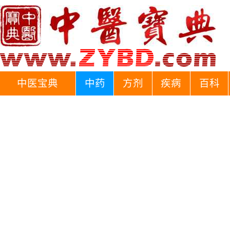
中医宝典
中药
方剂
疾病
百科