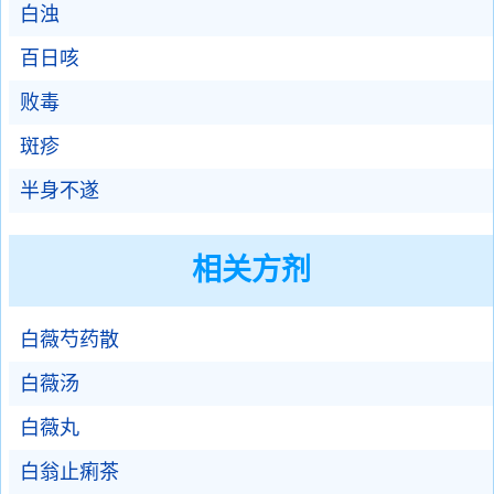
白浊
百日咳
败毒
斑疹
半身不遂
相关方剂
白薇芍药散
白薇汤
白薇丸
白翁止痢茶