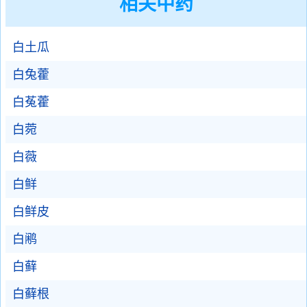
相关中药
白土瓜
白兔藿
白菟藿
白菀
白薇
白鲜
白鲜皮
白鹇
白藓
白藓根