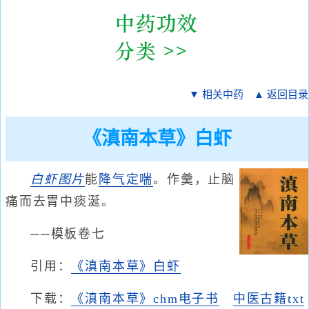
▼ 相关中药
▲ 返回目录
《滇南本草》白虾
白虾
图片
能
降气
定喘
。作羹，止脑
痛而去胃中痰涎。
──模板卷七
引用：
《滇南本草》白虾
下载：
《滇南本草》chm电子书
中医古籍txt