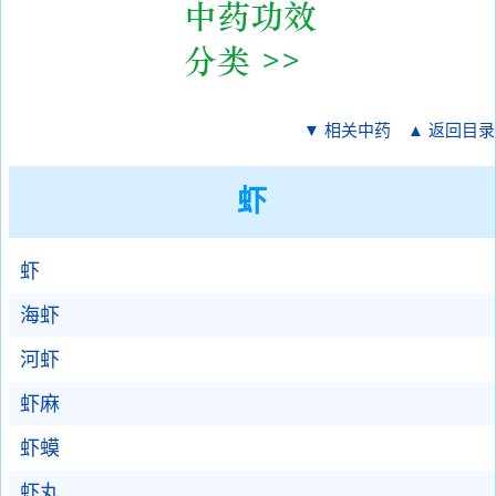
▼ 相关中药
▲ 返回目录
虾
虾
海虾
河虾
虾麻
虾蟆
虾丸