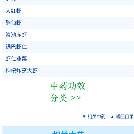
大红虾
醉仙虾
滇池赤虾
锅巴虾仁
虾仁韭菜
枸杞炸烹大虾
▼ 相关中药
▲ 返回目录