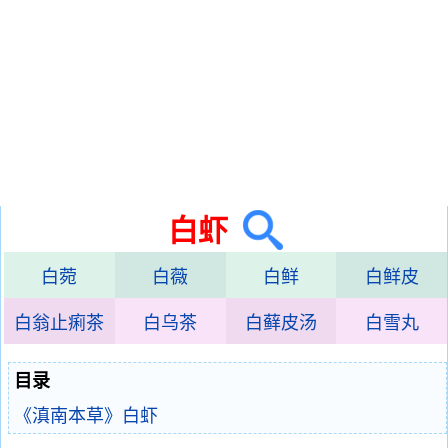
白虾
白菀
白薇
白鲜
白鲜皮
白翁止痢茶
白乌茶
白藓皮汤
白雪丸
目录
《滇南本草》白虾