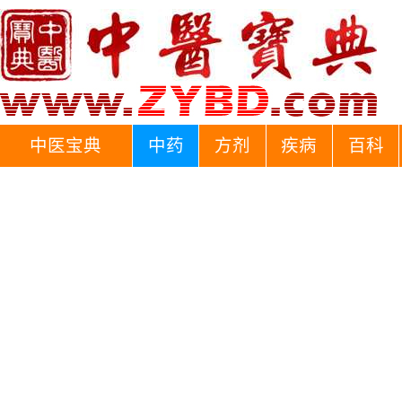
中医宝典
中药
方剂
疾病
百科