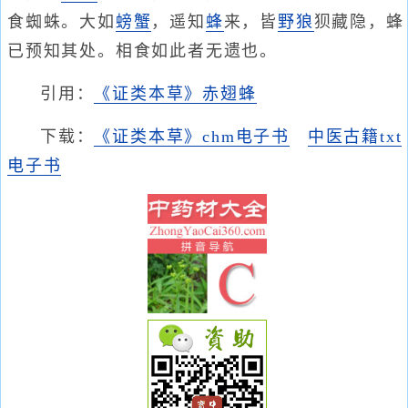
食蜘蛛。大如
螃蟹
，遥知
蜂
来，皆
野狼
狈藏隐，蜂
已预知其处。相食如此者无遗也。
引用：
《证类本草》赤翅蜂
下载：
《证类本草》chm电子书
中医古籍txt
电子书