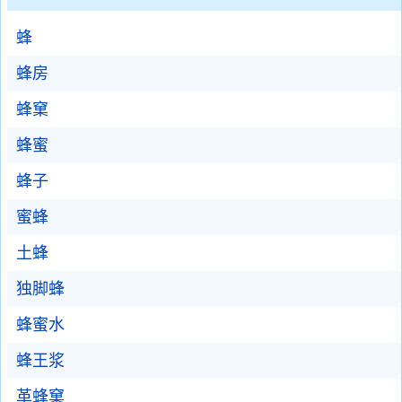
蜂
蜂房
蜂窠
蜂蜜
蜂子
蜜蜂
土蜂
独脚蜂
蜂蜜水
蜂王浆
革蜂窠