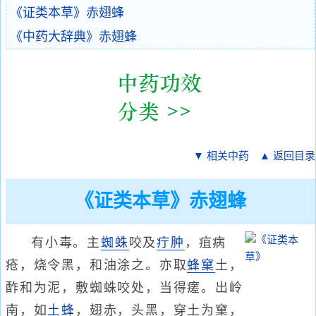
《证类本草》赤翅蜂
《中药大辞典》赤翅蜂
▼ 相关中药
▲ 返回目录
《证类本草》赤翅蜂
有小毒。主
蜘蛛
咬及
疔肿
，疽病
疮，烧令黑，和油涂之。亦取
蜂窠
土，
酢和为泥，敷蜘蛛咬处，当得瘥。出岭
南，如
土蜂
，翅赤，头黑，穿土为窠，