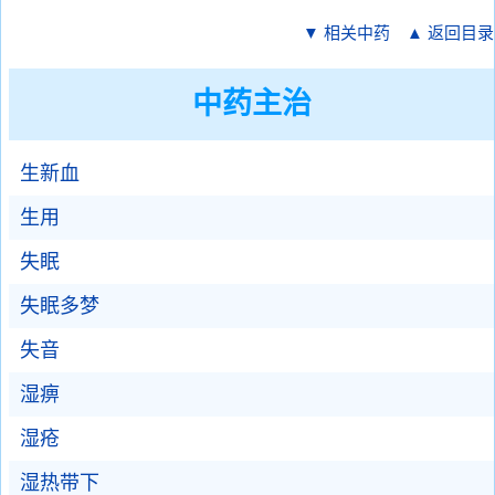
▼ 相关中药
▲ 返回目录
中药主治
生新血
生用
失眠
失眠多梦
失音
湿痹
湿疮
湿热带下