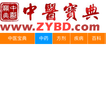
中医宝典
中药
方剂
疾病
百科