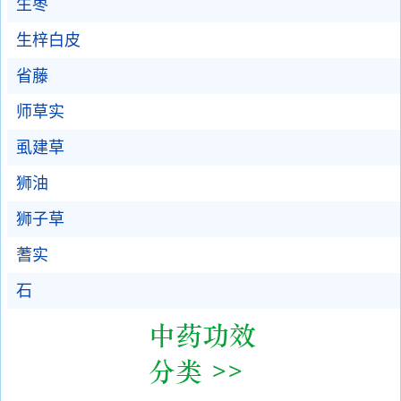
生枣
生梓白皮
省藤
师草实
虱建草
狮油
狮子草
蓍实
石