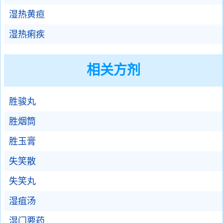
湿热黄疸
湿热痢疾
相关方剂
胜骏丸
胜烟筒
胜玉膏
失笑散
失笑丸
湿疽汤
湿门要药