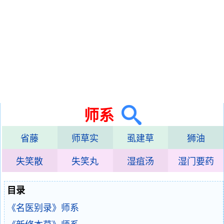
师系
省藤
师草实
虱建草
狮油
失笑散
失笑丸
湿疽汤
湿门要药
目录
《名医别录》师系