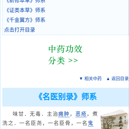
《新修本草》师系
《证类本草》师系
《千金翼方》师系
点击打开目录
▼ 相关中药
▲ 返回目录
《名医别录》师系
味甘．无毒．主治
痈肿
，
恶疮
，煮
洗之．一名臣尧，一名臣骨，一名
鬼