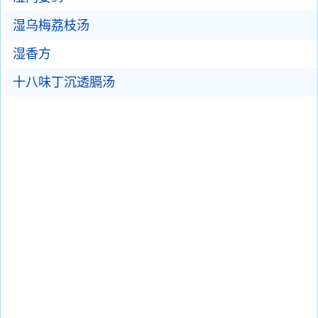
湿乌梅荔枝汤
湿香方
十八味丁沉透膈汤