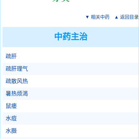
▼ 相关中药
▲ 返回目录
中药主治
疏肝
疏肝理气
疏散风热
暑热烦渴
鼠瘘
水痘
水臌