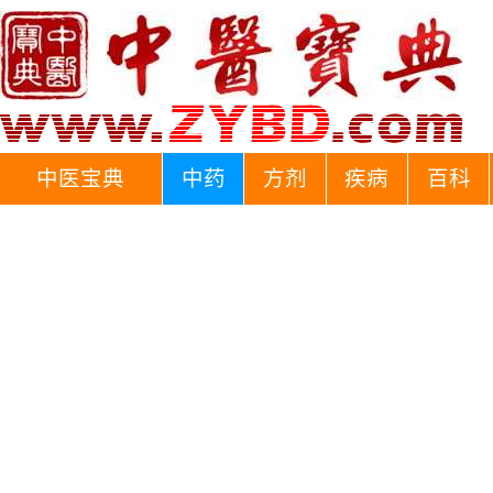
中医宝典
中药
方剂
疾病
百科