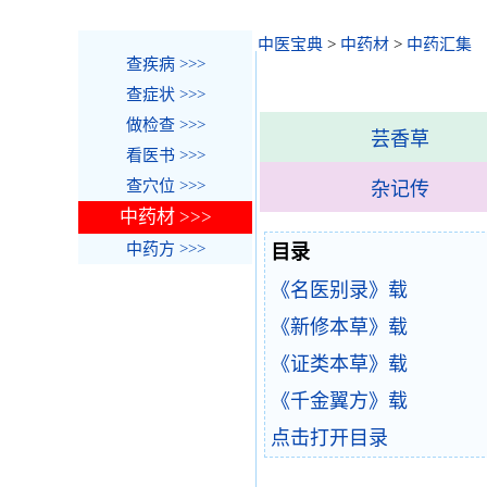
中医宝典
>
中药材
>
中药汇集
查疾病 >>>
查症状 >>>
做检查 >>>
芸香草
看医书 >>>
查穴位 >>>
杂记传
中药材 >>>
中药方 >>>
目录
《名医别录》载
《新修本草》载
《证类本草》载
《千金翼方》载
点击打开目录