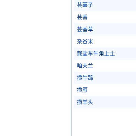
芸薹子
芸香
芸香草
杂谷米
载盐车牛角上土
咱夫兰
攒牛蹄
攒雁
攒羊头