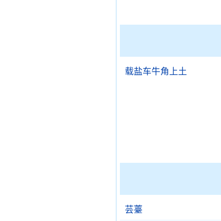
载盐车牛角上土
芸薹