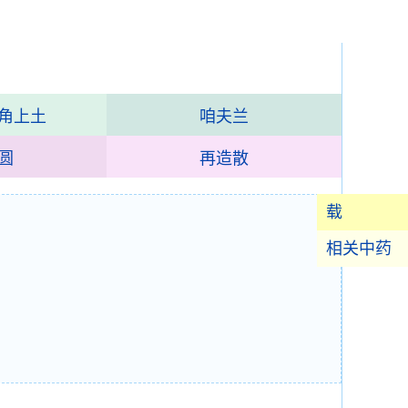
角上土
咱夫兰
圆
再造散
载
相关中药