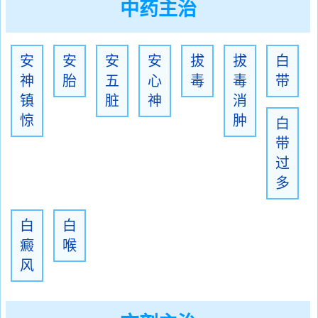
中药主治
安
安
安
安
拔
拔
白
神
胎
五
心
毒
毒
带
镇
脏
神
消
惊
肿
白
带
过
多
白
白
癜
喉
风