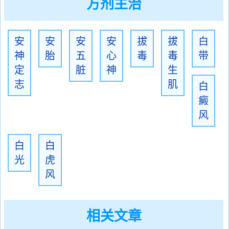
方剂主治
安
安
安
安
拔
拔
白
神
胎
五
心
毒
毒
带
定
脏
神
生
志
肌
白
癜
风
白
白
光
虎
风
相关文章