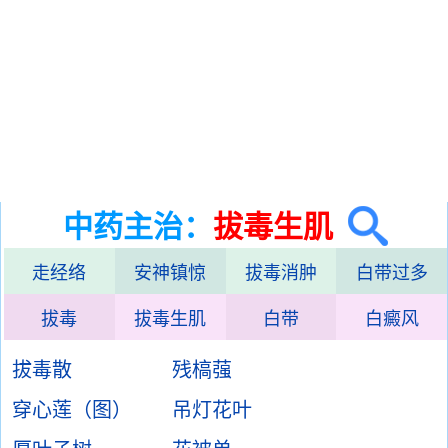
中药主治：
拔毒生肌
走经络
安神镇惊
拔毒消肿
白带过多
拔毒
拔毒生肌
白带
白癜风
拔毒散
残槁蔃
穿心莲（图）
吊灯花叶