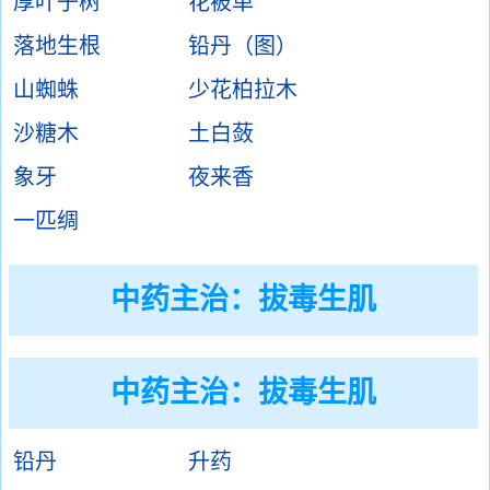
厚叶子树
花被单
落地生根
铅丹（图）
山蜘蛛
少花柏拉木
沙糖木
土白蔹
象牙
夜来香
一匹绸
中药主治：
拔毒生肌
中药主治：拔毒生肌
铅丹
升药