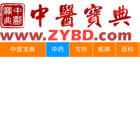
中医宝典
中药
方剂
疾病
百科