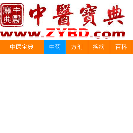
中医宝典
中药
方剂
疾病
百科