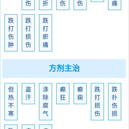
伤
折
伤
伤
痛
跌
跌
跌
打
打
打
伤
损
瘀
肿
伤
痛
方剂主治
但
盗
涤
癫
癫
跌
跌
热
汗
除
狂
痫
打
扑
不
腐
损
伤
寒
气
伤
损