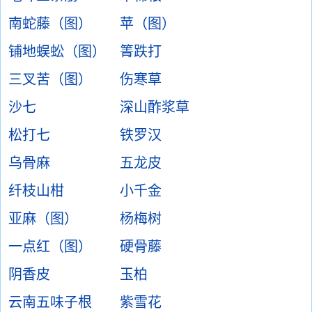
南蛇藤（图）
苹（图）
铺地蜈蚣（图）
箐跌打
三叉苦（图）
伤寒草
沙七
深山酢浆草
松打七
铁罗汉
乌骨麻
五龙皮
纤枝山柑
小千金
亚麻（图）
杨梅树
一点红（图）
硬骨藤
阴香皮
玉柏
云南五味子根
紫雪花