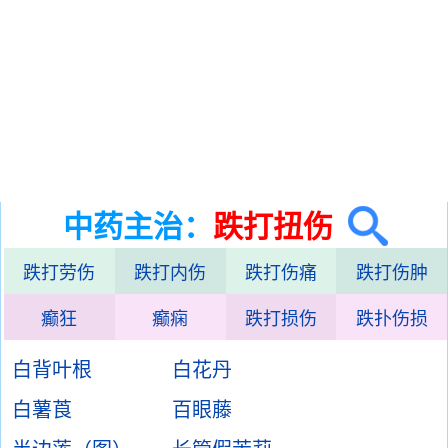
中药主治：
跌打扭伤
跌打劳伤
跌打内伤
跌打伤痛
跌打伤肿
癫狂
癫痫
跌打损伤
跌扑伤损
白背叶根
白花丹
白薯莨
百眼藤