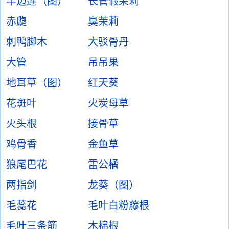
半边莲（图）
长管假茉莉
赤瓟
臭茉莉
刺鸭脚木
大驳骨丹
大管
吊吊果
地耳草（图）
红天葵
花斑叶
火炭母草
火头根
接骨草
鸡骨香
金鱼草
狼尾巴花
雷公橘
两指剑
龙葵（图）
毛蕊花
毛叶白粉藤根
毛叶三条筋
木棉根