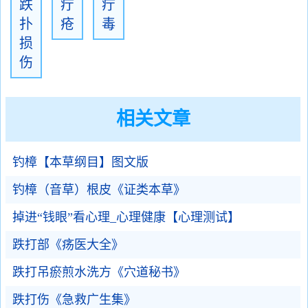
跌
疔
疔
扑
疮
毒
损
伤
相关文章
钓樟【本草纲目】图文版
钓樟（音草）根皮《证类本草》
掉进“钱眼”看心理_心理健康【心理测试】
跌打部《疡医大全》
跌打吊瘀煎水洗方《穴道秘书》
跌打伤《急救广生集》