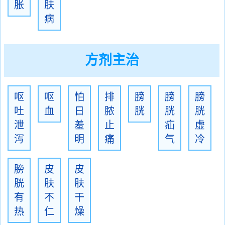
胀
肤
病
方剂主治
呕
呕
怕
排
膀
膀
膀
吐
血
日
脓
胱
胱
胱
泄
羞
止
疝
虚
泻
明
痛
气
冷
膀
皮
皮
胱
肤
肤
有
不
干
热
仁
燥