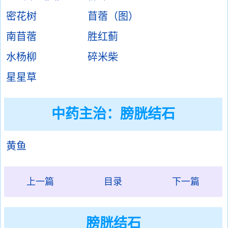
密花树
苜蓿（图）
南苜蓿
胜红蓟
水杨柳
碎米柴
星星草
中药主治：
膀胱结石
黄鱼
上一篇
目录
下一篇
膀胱结石