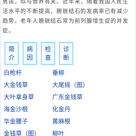
男孩，似与营养有关。近年来，随着我国人民生
活水平的不断提高，膀胱结石的发病率已有减少
趋势。老年人膀胱结石常为前列腺增生症的并发
症。
简
病
检
诊
介
因
查
断
白枪杆
垂柳
大金钱草
大尾摇（图）
大叶拿身草
广东金钱草
海金沙根
化金丹
华金腰子
黄麻根
金钱草（图）
柳叶