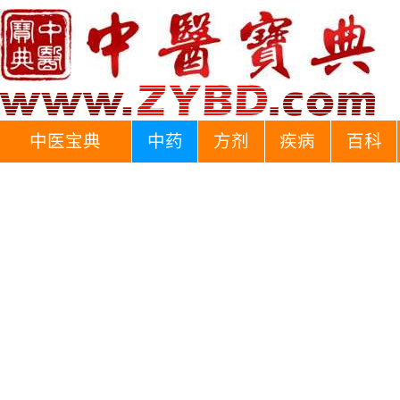
中医宝典
中药
方剂
疾病
百科