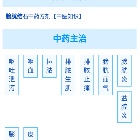
膀胱结石
中药方剂【中医知识】
中药主治
呕
呕
排
排
排
膀
膀
吐
血
脓
脓
脓
胱
胱
泄
生
止
疝
炎
泻
肌
痛
气
盆
腔
炎
膨
皮