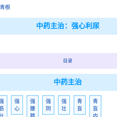
青根
中药主治：强心利尿
目录
中药主治
强
强
强
强
强
青
青
筋
心
腰
阴
壮
盲
盲
壮
膝
内