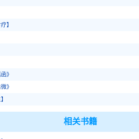
食疗】
瑶函》
启微》
生】
相关书籍