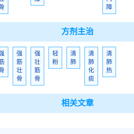
骨
障
方剂主治
强
强
强
轻
清
清
清
筋
筋
壮
粉
肺
肺
肺
骨
壮
筋
化
热
骨
骨
痰
相关文章