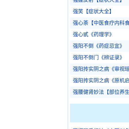
强握反射【症状大全】
强笑【症状大全】
强心茶【中医食疗内科
强心甙《药理学》
强阳不倒《药症忌宜》
强阳不倒门《辨证录》
强阳抟实阴之病《审视
强阳抟实阴之病《原机
强腰健肾妙法【部位养