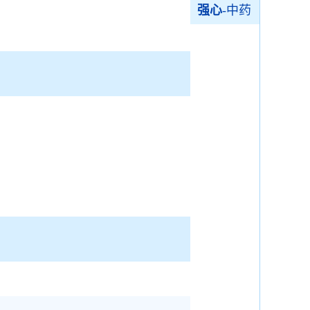
强心
-中药