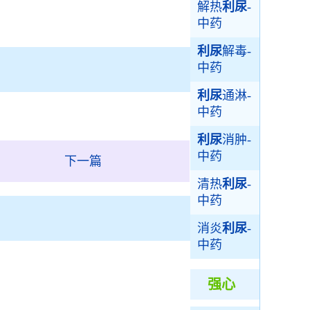
解热
利尿
-
中药
利尿
解毒-
中药
利尿
通淋-
中药
利尿
消肿-
中药
下一篇
清热
利尿
-
中药
消炎
利尿
-
中药
强心