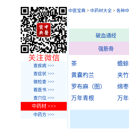
中医宝典
>
中药材大全
>
各种
破血通经
强筋骨
茶
蟾蜍
查疾病 >>>
查症状 >>>
黄囊杓兰
夹竹
做检查 >>>
罗布麻（图）
绵枣
看医书 >>>
万年青根
万年
查穴位 >>>
中药材 >>>
中药方 >>>