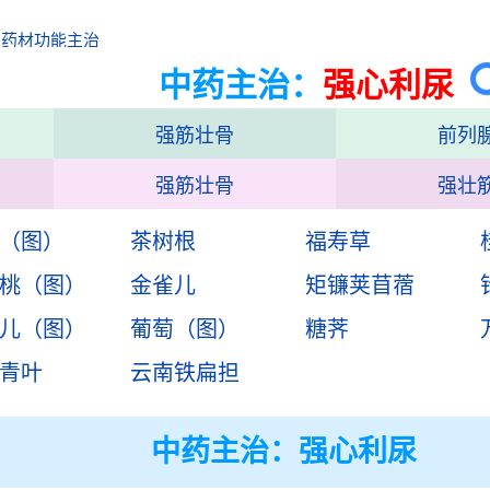
中药材功能主治
中药主治：
强心利尿
强筋壮骨
前列
强筋壮骨
强壮
（图）
茶树根
福寿草
桃（图）
金雀儿
矩镰荚苜蓿
儿（图）
葡萄（图）
糖荠
青叶
云南铁扁担
中药主治：
强心利尿