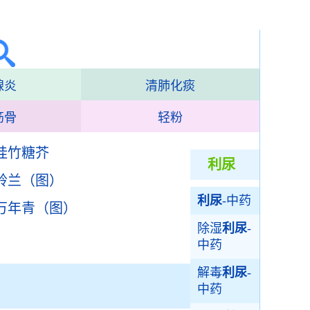
腺炎
清肺化痰
筋骨
轻粉
桂竹糖芥
利尿
铃兰（图）
利尿
-中药
万年青（图）
除湿
利尿
-
中药
解毒
利尿
-
中药