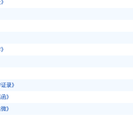
灸》
学》
辨证录》
瑶函》
启微》