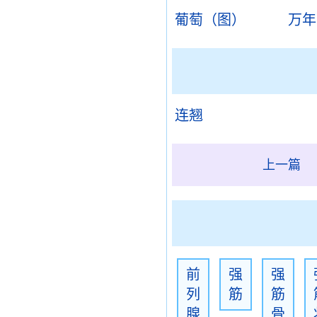
葡萄（图）
万年
连翘
上一篇
前
强
强
列
筋
筋
腺
骨