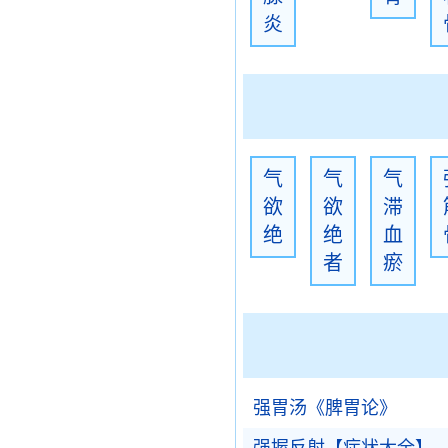
炎
气
气
气
欲
欲
滞
绝
绝
血
者
瘀
强胃汤《脾胃论》