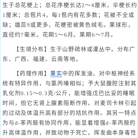
生于总花梗上；总花序梗长达2～4厘米，伞梗长约
1厘米；总苞片4，每1苞内有花多数；花被不全或
缺；雄蕊9或更多，花梗密被黄色绒毛。果球形，
直径约7毫米。花期5～6月。果期6～7月。
【生境分布】生于山野疏林或灌丛中。分布广
东、广西、福建、云南等地。
【药理作用】
果实
中的挥发油，对中枢神经系
统有特异作用，与氯丙嗪相似；予大鼠腹腔注射其
乳化剂0.15～0.3克/公斤，能增强戊巴比妥的睡眠
时间，但它无肾上腺素阻断作用。对麦司卡林引起
的过动及体温升高有部分的拮抗作用。其另一特点
为与d-苯丙胺有协同作用，能显着增强d-苯丙胺的
升高体温作用，并致动物于死亡。挥发曲本身毒性