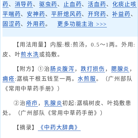
药
、
消导药
、
驱虫药
、
止血药
、
活血药
、
化痰止咳
平喘药
、
安神药
、
平肝熄风药
、
开窍药
、
补益药
、
固涩药
、
外用药
。
更多功能主治 >>>
【用法用量】内服:根:煎汤，0.5～1两。外用:
皮、叶
煎水洗
或捣敷。
【附方】①治
肠炎腹泻
，
跌打损伤
，
腮腺炎
，
痈疮
:潺槁干根五钱至一两。
水煎服
。（广州部队
《常用中草药手册》）
②治
疮疖
，
乳腺炎
初起:潺槁树皮、叶捣敷患
处。（广州部队《常用中草药手册》）
【摘录】
《中药大辞典》