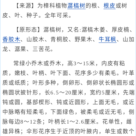
【来源】为樟科植物
潺槁树
的根、
根皮
或树
皮、叶、种子。全年可采。
【原形态】潺槁树，又名:潺槁木姜、厚皮楠、
香胶木
、山胶木、青桐胶、野果木、
牛耳枫
、山加
龙、潺果、三苦花。
常绿小乔木或乔木，高3～15米，内皮有粘
质，嫩枝、叶柄、叶下面、花序多少有柔毛。叶革
质或纸质；叶形多种，倒卵形、倒卵状长椭圆形或
椭圆状披针形，长6.5～20厘米，宽约5厘米，先端
钝或圆，基部楔形、钝或近圆形，上面无毛，或近
中脉略有短柔毛，下面绿色，被柔毛或近无毛，侧
脉每边8～12条；叶柄长1～2.6厘米。花单性，雌
雄异株；伞形花序生于近顶的叶腋内，单生或数个