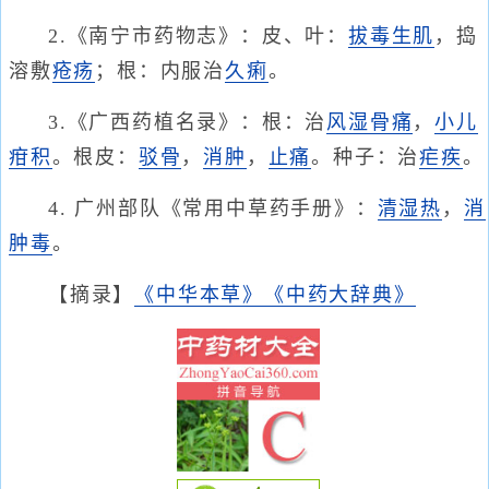
2.《南宁市药物志》：皮、叶：
拔毒生肌
，捣
溶敷
疮疡
；根：内服治
久痢
。
3.《广西药植名录》：根：治
风湿骨痛
，
小儿
疳积
。根皮：
驳骨
，
消肿
，
止痛
。种子：治
疟疾
。
4. 广州部队《常用中草药手册》：
清湿热
，
消
肿毒
。
【摘录】
《中华本草》
《中药大辞典》