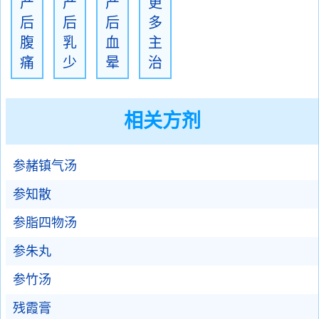
产
产
产
更
后
后
后
多
腹
乳
血
主
痛
少
晕
治
相关方剂
参赭镇气汤
参知散
参脂四物汤
参朱丸
参竹汤
残霞膏