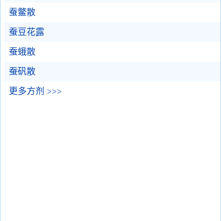
蚕鳖散
蚕豆花露
蚕蛾散
蚕矾散
更多方剂 >>>