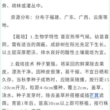
旁、疏林或灌丛中。
资源分布：分布于福建、广东、广西、云南等
地。
【栽培】1.生物学特性 喜亚热带气候。幼苗喜
阴，需有适当的荫蔽。成龄树在阳光充足下生长。
以土层深厚肥沃、排水良好的酸性土壤栽培为宜。
2.栽培技术 种子繁殖。将采回的鲜果除去果
皮，漂洗干净。因种皮很薄，易干缩，不宜日晒和
久存。当秋季种子成熟时，应随采随播，按行距15
-20cm开沟，粒距4-6cm播种，覆土2cm，盖草，
浇水。种子发芽时，除去盖草并搭棚或插
芒萁
遮
荫。育苗1年后，苗高30cm以上即可移植，按行株