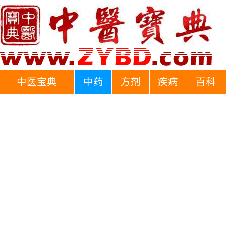
中医宝典
中药
方剂
疾病
百科