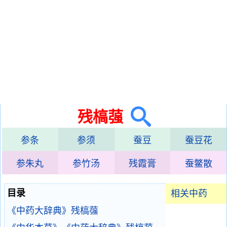
残槁蔃
参条
参须
蚕豆
蚕豆花
参朱丸
参竹汤
残霞膏
蚕鳖散
目录
相关中药
《中药大辞典》残槁蔃