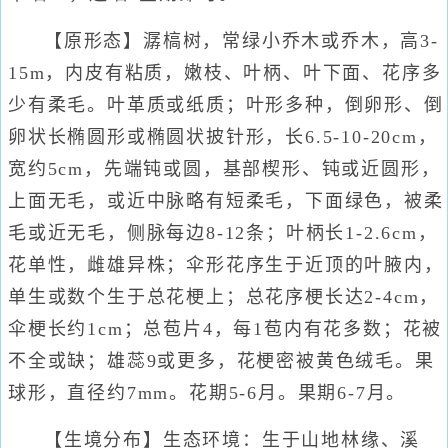
【原形态】潺槁树，常绿小乔木或乔木，高3-
15m，内皮有粘质，嫩枝、叶柄、叶下面、花序多
少有柔毛。叶革质或纸质；叶形多种，倒卵形、倒
卵状长椭圆形或椭圆状披针形，长6.5-10-20cm，
宽约5cm，先端钝或圆，基部楔形、钝或近圆形，
上面无毛，或近中脉略有短柔毛，下面绿色，被柔
毛或近无毛，侧脉每边8-12条；叶柄长1-2.6cm，
花单性，雌雄异株；伞形花序生于近顶的叶腋内，
单生或数个生于总花梗上；总花序梗长达2-4cm，
伞梗长约1cm；总苞片4，每1苞内有花多数；花被
不全或缺；雄蕊9或更多，花梗密被黄色绒毛。果
球形，直径约7mm。花期5-6月。果期6-7月。
【生境分布】生态环境：生于山地林缘、溪