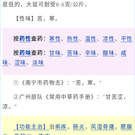
是低的，大鼠可耐受0.6克/公斤。
【性味】苦，寒。
按
药性
查药：
寒性
、
热性
、
温性
、
凉性
、
平性
按
药味
查药：
甘味
、
苦味
、
辛味
、
酸味
、
咸
味
、
涩味
、
淡味
①《南宁市药物志》："苦，寒。"
②广州部队《常用中草药手册》："甘苦涩，
凉。"
【功能主治】
治
痢疾
，
肠炎
，
风湿骨痛
，
腮腺