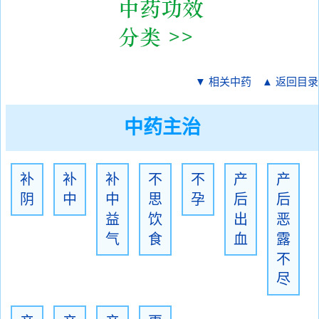
▼ 相关中药
▲ 返回目录
中药主治
补
补
补
不
不
产
产
阴
中
中
思
孕
后
后
益
饮
出
恶
气
食
血
露
不
尽