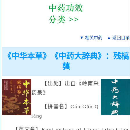
▼ 相关中药
▲ 返回目录
《中华本草》《中药大辞典》：残槁
蔃
【出处】出自《岭南采
药录》
【拼音名】Cán Gǎo Q
iánɡ
【英文名】Root or bark of Gluey Litse,Glue