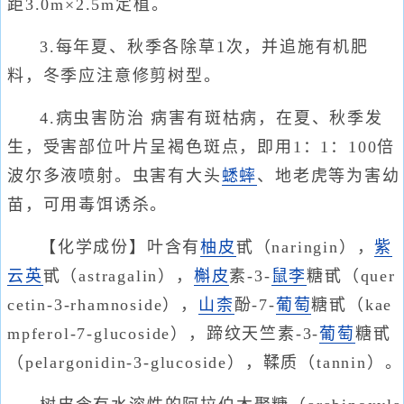
距3.0m×2.5m定植。
3.每年夏、秋季各除草1次，并追施有机肥
料，冬季应注意修剪树型。
4.病虫害防治 病害有斑枯病，在夏、秋季发
生，受害部位叶片呈褐色斑点，即用1：1：100倍
波尔多液喷射。虫害有大头
蟋蟀
、地老虎等为害幼
苗，可用毒饵诱杀。
【化学成份】叶含有
柚皮
甙（naringin），
紫
云英
甙（astragalin），
槲皮
素-3-
鼠李
糖甙（quer
cetin-3-rhamnoside），
山柰
酚-7-
葡萄
糖甙（kae
mpferol-7-glucoside），蹄纹天竺素-3-
葡萄
糖甙
（pelargonidin-3-glucoside），鞣质（tannin）。