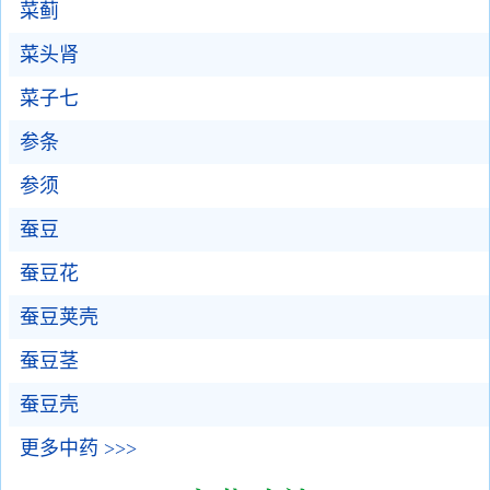
菜蓟
菜头肾
菜子七
参条
参须
蚕豆
蚕豆花
蚕豆荚壳
蚕豆茎
蚕豆壳
更多中药 >>>