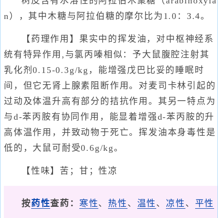
树皮含有水溶性的阿拉伯木聚糖（arabinoxyla
n），其中木糖与阿拉伯糖的摩尔比为1.0：3.4。
【药理作用】果实中的挥发油，对中枢神经系
统有特异作用,与氯丙嗪相似：予大鼠腹腔注射其
乳化剂0.15-0.3g/kg，能增强戊巴比妥的睡眠时
间，但它无肾上腺素阻断作用。对麦司卡林引起的
过动及体温升高有部分的拮抗作用。其另一特点为
与d-苯丙胺有协同作用，能显着增强d-苯丙胺的升
高体温作用，并致动物于死亡。挥发油本身毒性是
低的，大鼠可耐受0.6g/kg。
【性味】苦；甘；性凉
按
药性
查药：
寒性
、
热性
、
温性
、
凉性
、
平性