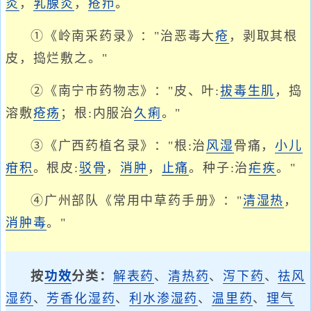
炎
，
乳腺炎
，
疮疖
。
①《岭南采药录》："治恶毒大
疮
，剥取其根
皮，捣烂敷之。"
②《南宁市药物志》："皮、叶:
拔毒生肌
，捣
溶敷
疮疡
；根:内服治
久痢
。"
③《广西药植名录》："根:治
风湿
骨痛，
小儿
疳积
。根皮:
驳骨
，
消肿
，
止痛
。种子:治
疟疾
。"
④广州部队《常用中草药手册》："
清湿热
，
消肿毒
。"
按
功效
分类：
解表药
、
清热药
、
泻下药
、
祛风
湿药
、
芳香化湿药
、
利水渗湿药
、
温里药
、
理气