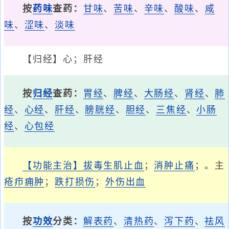
按
药味
查药：
甘味
、
苦味
、
辛味
、
酸味
、
咸
味
、
涩味
、
淡味
【归经】心；肝经
按
归经
查药：
胃经
、
脾经
、
大肠经
、
肾经
、
肺
经
、
心经
、
肝经
、
膀胱经
、
胆经
、
三焦经
、
小肠
经
、
心包经
【功能主治】
拔毒
生肌止血
；
消肿止痛
；。主
疮疖痈肿
；
跌打损伤
；
外伤出血
按
功效
分类：
解表药
、
清热药
、
泻下药
、
祛风