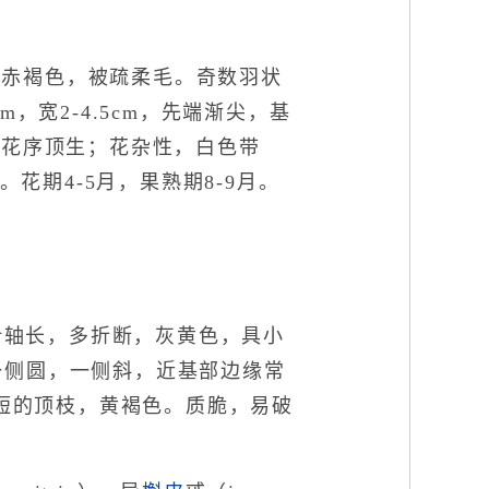
枝赤褐色，被疏柔毛。奇数羽状
m，宽2-4.5cm，先端渐尖，基
锥花序顶生；花杂性，白色带
花期4-5月，果熟期8-9月。
叶轴长，多折断，灰黄色，具小
部一侧圆，一侧斜，近基部边缘常
见短的顶枝，黄褐色。质脆，易破