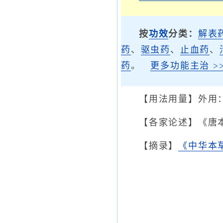
按
功效
分类：
解表
药
、
驱虫药
、
止血药
、
药
。
更多功能主治 >>
【用法用量】外用：
【各家论述】《唐
【摘录】
《中华本