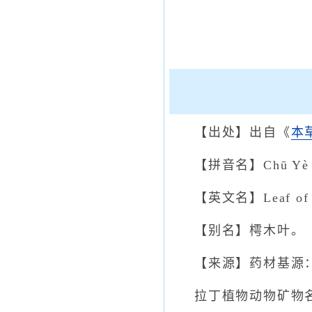
【出处】出自《
本
【拼音名】Chū Yè
【英文名】Leaf of Tr
【别名】樗木叶。
【来源】药材基源：为苦木
拉丁植物动物矿物名：Ailan