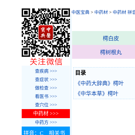
中医宝典
>
中药材
>
中药材 拼
樗白皮
樗树根丸
查疾病 >>>
目录
查症状 >>>
《中药大辞典》樗叶
做检查 >>>
《中华本草》樗叶
看医书 >>>
查穴位 >>>
中药材 >>>
中药方 >>>
拼音：C 相关书