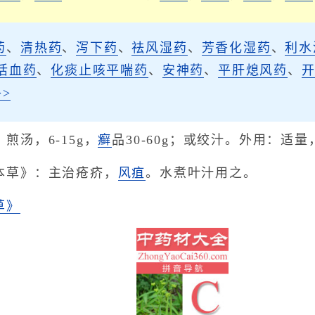
药
、
清热药
、
泻下药
、
祛风湿药
、
芳香化湿药
、
利水
活血药
、
化痰止咳平喘药
、
安神药
、
平肝熄风药
、
>
煎汤，6-15g，
癣
品30-60g；或绞汁。外用：适量
本草》：主治疮疥，
风
疽
。水煮叶汁用之。
草》