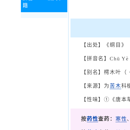
籍
【出处】《纲目》
【拼音名】Chū Yè
【别名】樗木叶（
【来源】为
苦木
科
【性味】①《唐本草
按
药性
查药：
寒性