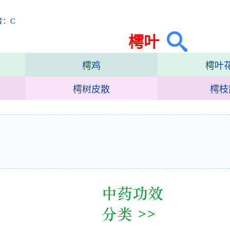
音：C
樗叶
樗鸡
樗叶
樗树皮散
樗枝