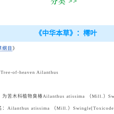
《中华本草》：樗叶
草纲目
》
ee-of-heaven Ailanthus
科植物臭椿Ailanthus atissima （Mill.）Sw
thus atissima （Mill.）Swingle[Toxicodendro