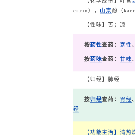
【化学成份】叶含
citrin），
山柰
酚（kae
【性味】苦；凉
按
药性
查药：
寒性
按
药味
查药：
甘味
【归经】肺经
按
归经
查药：
胃经
经
【功能主治】
清热