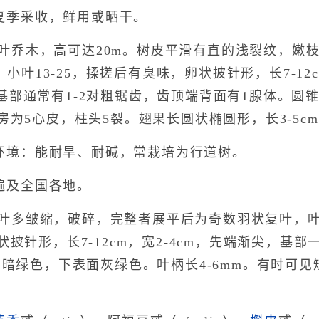
夏季采收，鲜用或晒干。
落叶乔木，高可达20m。树皮平滑有直的浅裂纹，嫩
m；小叶13-25，揉搓后有臭味，卵状披针形，长7-12c
基部通常有1-2对粗锯齿，齿顶端背面有1腺体。圆
房为5心皮，柱头5裂。翅果长圆状椭圆形，长3-5cm。
环境：能耐旱、耐碱，常栽培为行道树。
遍及全国各地。
 叶多皱缩，破碎，完整者展平后为奇数羽状复叶，
状披针形，长7-12cm，宽2-4cm，先端渐尖，基
面暗绿色，下表面灰绿色。叶柄长4-6mm。有时可