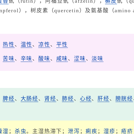
芸香
甙（rutin），阿福豆甙（afzelin），
槲皮
甙（qu
mpferol），树皮素（quercetin）及氨基酸（amino 
、
热性
、
温性
、
凉性
、
平性
、
苦味
、
辛味
、
酸味
、
咸味
、
涩味
、
淡味
、
脾经
、
大肠经
、
肾经
、
肺经
、
心经
、
肝经
、
膀胱经
燥湿
；
杀虫
。主湿热滞下；
泄泻
；
痢疾
；
湿疹
；
疮
疥