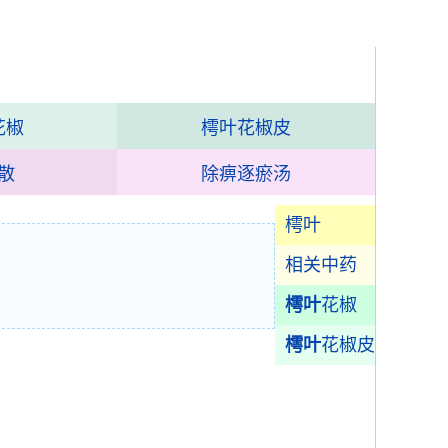
花椒
樗叶花椒皮
散
除痹逐瘀汤
樗叶
相关中药
樗叶
花椒
樗叶
花椒皮