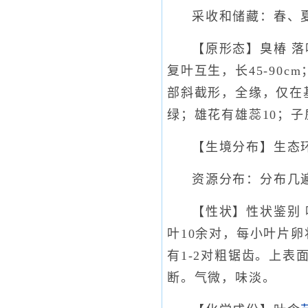
采收和储藏：春、
【原形态】臭椿 
复叶互生，长45-90c
部斜截形，全缘，仅在
绿；雄花有雄蕊10；子
【生境分布】生态
资源分布：分布几
【性状】性状鉴别
叶10余对，每小叶片卵
有1-2对粗锯齿。上表
断。气微，味淡。