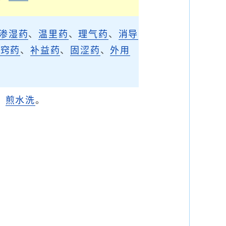
渗湿药
、
温里药
、
理气药
、
消导
开窍药
、
补益药
、
固涩药
、
外用
，
煎水洗
。