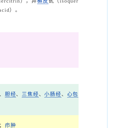
ercitrin），异
槲皮
甙（isoquer
acid）。
、
胆经
、
三焦经
、
小肠经
、
心包
；
疖肿