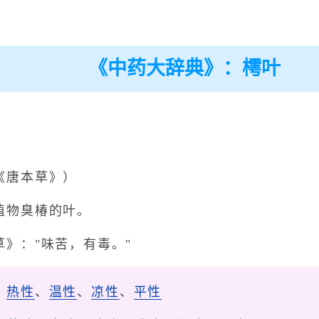
《中药大辞典》：樗叶
《唐本草》）
植物臭椿的叶。
》："味苦，有毒。"
、
热性
、
温性
、
凉性
、
平性