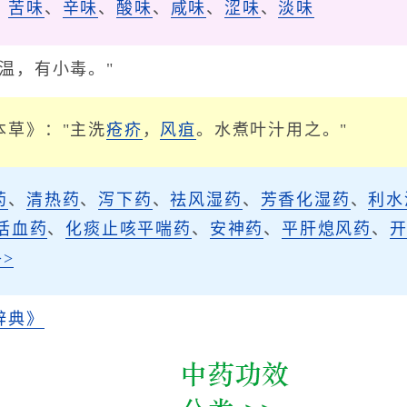
、
苦味
、
辛味
、
酸味
、
咸味
、
涩味
、
淡味
温，有小毒。"
本草》："主洗
疮
疥
，
风
疽
。水煮叶汁用之。"
药
、
清热药
、
泻下药
、
祛风湿药
、
芳香化湿药
、
利水
活血药
、
化痰止咳平喘药
、
安神药
、
平肝熄风药
、
>
辞典》