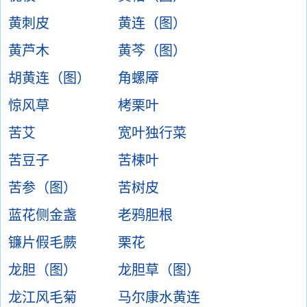
黄刺皮
黄连（图）
黄芦木
黄芩（图）
胡黄连（图）
角螺厣
惊风草
栲栗叶
苦艾
宽叶独行菜
苦豆子
苦楝叶
苦参（图）
苦树皮
蓝花侧金盏
老鸦胆根
镰片假毛蕨
栗花
龙胆（图）
龙胆草（图）
龙江风毛菊
马尔康水黄连