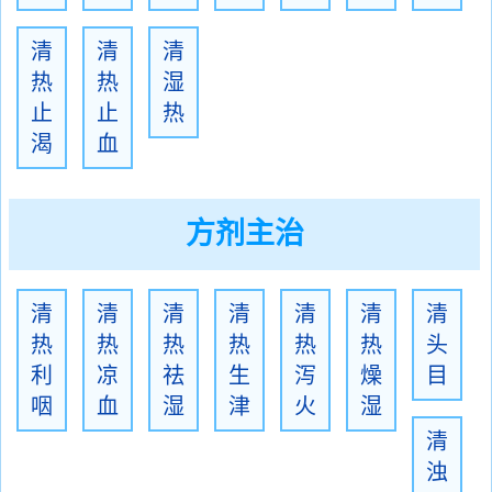
清
清
清
热
热
湿
止
止
热
渴
血
方剂主治
清
清
清
清
清
清
清
热
热
热
热
热
热
头
利
凉
祛
生
泻
燥
目
咽
血
湿
津
火
湿
清
浊