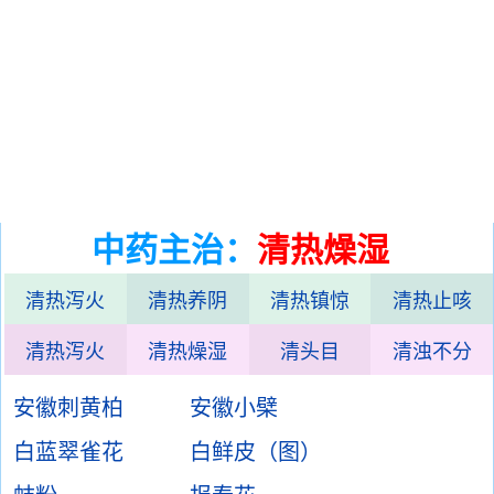
中药主治：
清热燥湿
清热泻火
清热养阴
清热镇惊
清热止咳
清热泻火
清热燥湿
清头目
清浊不分
安徽刺黄柏
安徽小檗
白蓝翠雀花
白鲜皮（图）