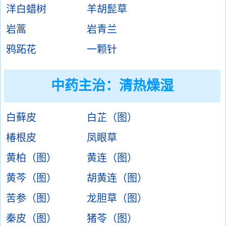
洋白蜡树
羊胡髭草
岩蒿
岩青兰
鸦跖花
一颗针
中药主治：
清热燥湿
白藓皮
白芷（图）
椿根皮
凤眼草
黄柏（图）
黄连（图）
黄芩（图）
胡黄连（图）
苦参（图）
龙胆草（图）
秦皮（图）
猪苓（图）