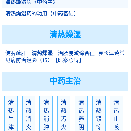
清热燥湿
药《中药学》
清热燥湿
药的功用【中药基础】
清热燥湿
健脾疏肝
清热燥湿
治肠易激综合征--袁长津谈常
见病防治经验（15）【医案心得】
中药主治
清
清
清
清
清
清
清
热
热
热
热
热
热
热
生
消
消
泻
养
镇
止
津
炎
肿
火
阴
惊
咳