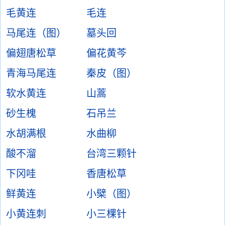
毛黄连
毛连
马尾连（图）
墓头回
偏翅唐松草
偏花黄芩
青海马尾连
秦皮（图）
软水黄连
山蒿
砂生槐
石吊兰
水胡满根
水曲柳
酸不溜
台湾三颗针
下冈哇
香唐松草
鲜黄连
小檗（图）
小黄连刺
小三棵针