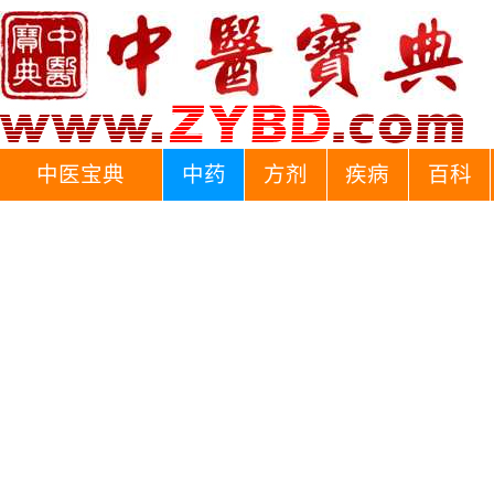
中医宝典
中药
方剂
疾病
百科