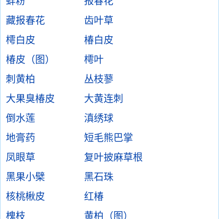
蚌粉
报春花
藏报春花
齿叶草
樗白皮
椿白皮
椿皮（图）
樗叶
刺黄柏
丛枝蓼
大果臭椿皮
大黄连刺
倒水莲
滇绣球
地膏药
短毛熊巴掌
凤眼草
复叶披麻草根
黑果小檗
黑石珠
核桃楸皮
红椿
槐枝
黄柏（图）