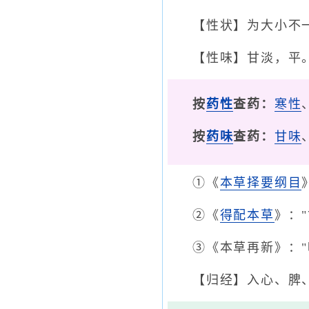
【性状】为大小不
【性味】甘淡，平
按
药性
查药：
寒性
按
药味
查药：
甘味
①《
本草择要纲目
②《
得配本草
》：
③《本草再新》："
【归经】入心、脾