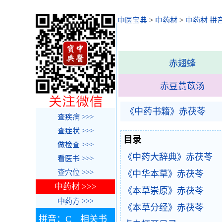
中医宝典
>
中药材
>
中药材 拼
赤翅蜂
赤豆薏苡汤
《中药书籍》赤茯苓
查疾病 >>>
查症状 >>>
目录
做检查 >>>
《中药大辞典》赤茯苓
看医书 >>>
查穴位 >>>
《中华本草》赤茯苓
中药材 >>>
《本草崇原》赤茯苓
中药方 >>>
《本草分经》赤茯苓
拼音：C 相关书