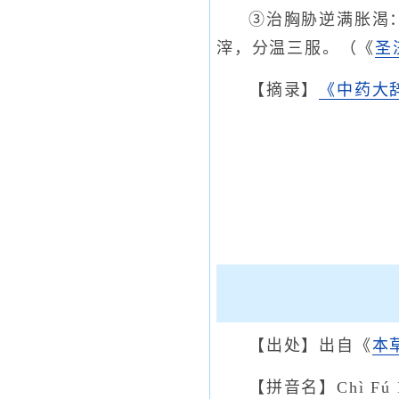
③治胸胁逆满胀渴
滓，分温三服。（《
圣
【摘录】
《中药大
【出处】出自《
本
【拼音名】Chì Fú L