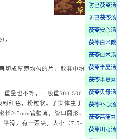
防己
茯苓
汤
防已
茯苓
汤
茯苓
安心汤
分。
茯苓
白术散
茯苓
白术汤
茯苓
半夏汤
再切成厚薄均匀的片，取其中粉
茯苓
半夏丸
茯苓
贝母汤
重量也不等，一般重500-500
淡粉红色，粉粒状。子实体生于
茯苓
补心汤
密长2-3mm管壁薄，管口圆形、
茯苓
菖蒲丸
，平滑，有一歪尖，大小（7.5-
茯苓
川芎汤