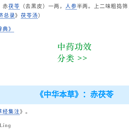
：赤
茯苓
（去黑皮）一两，
人参
半两。上二味粗捣筛
济总录
》
茯苓汤
）
辞典》
《中华本草》：赤茯苓
草经集注
》。
ínɡ