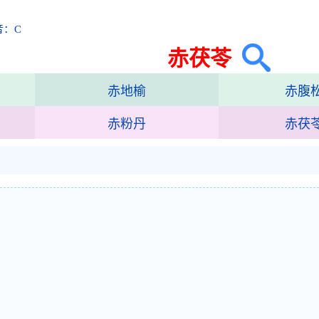
音：C
赤茯苓
赤地榆
赤腹
赤粉丹
赤茯