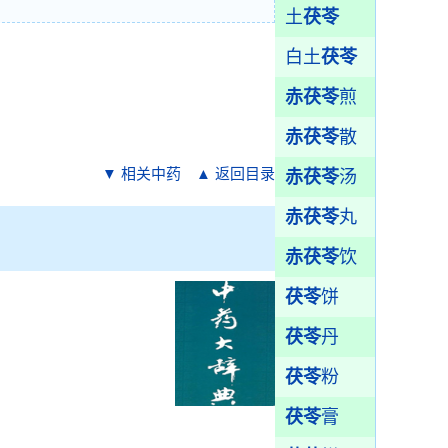
土
茯苓
白土
茯苓
赤茯苓
煎
赤茯苓
散
▼ 相关中药
▲ 返回目录
赤茯苓
汤
赤茯苓
丸
赤茯苓
饮
茯苓
饼
茯苓
丹
茯苓
粉
茯苓
膏