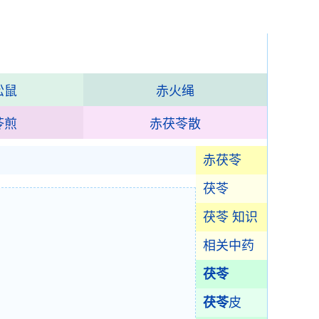
松鼠
赤火绳
苓煎
赤茯苓散
赤茯苓
茯苓
茯苓 知识
相关中药
茯苓
茯苓
皮