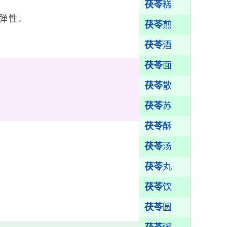
茯苓
糕
弹性。
茯苓
煎
茯苓
酒
茯苓
面
茯苓
散
茯苓
苏
茯苓
酥
茯苓
汤
茯苓
丸
茯苓
饮
茯苓
圆