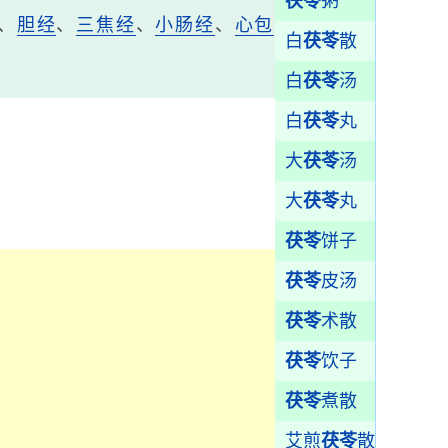
茯苓
粥
、
胆经
、
三焦经
、
小肠经
、
心包
白
茯苓
散
白
茯苓
汤
白
茯苓
丸
大
茯苓
汤
大
茯苓
丸
茯苓
饼子
茯苓
皮汤
茯苓
术散
茯苓
饮子
茯苓
煮散
艾煎
茯苓
散