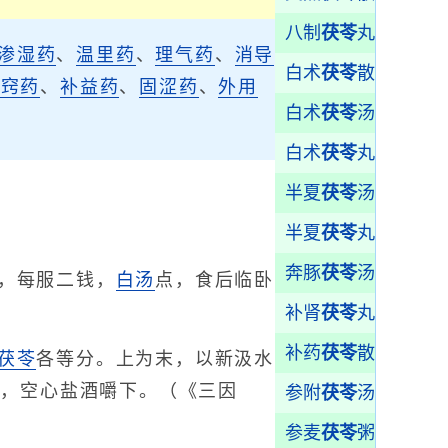
八制
茯苓
丸
渗湿药
、
温里药
、
理气药
、
消导
白术
茯苓
散
开窍药
、
补益药
、
固涩药
、
外用
白术
茯苓
汤
白术
茯苓
丸
半夏
茯苓
汤
半夏
茯苓
丸
奔豚
茯苓
汤
，每服二钱，
白汤
点，食后临卧
补肾
茯苓
丸
补药
茯苓
散
茯苓
各等分。上为末，以新汲水
大，空心盐酒嚼下。（《三因
参附
茯苓
汤
参麦
茯苓
粥