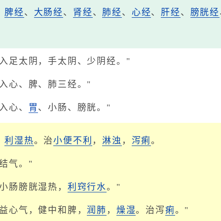
、
脾经
、
大肠经
、
肾经
、
肺经
、
心经
、
肝经
、
膀胱经
"入足太阴，手太阴、少阴经。"
入心、脾、肺三经。"
"入心、
胃
、小肠、膀胱。"
，
利湿热
。治
小便不利
，
淋浊
，
泻痢
。
结气。"
心小肠膀胱湿热，
利窍
行水
。"
"益心气，健中和脾，
润肺
，
燥湿
。治泻
痢
。"