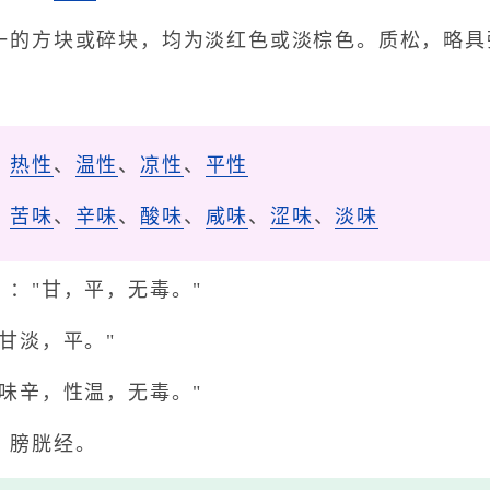
一的方块或碎块，均为淡红色或淡棕色。质松，略具
。
、
热性
、
温性
、
凉性
、
平性
、
苦味
、
辛味
、
酸味
、
咸味
、
涩味
、
淡味
》："甘，平，无毒。"
"甘淡，平。"
味辛，性温，无毒。"
、膀胱经。