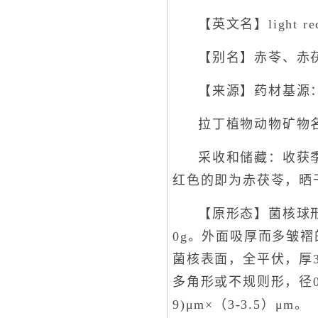
【英文名】light red I
【别名】赤苓、赤
【来源】药材基源
拉丁植物动物矿物名：Pori
采收和储藏：收获
红色的即为赤茯苓，晒
【原形态】菌核球形
0g。外面吸厚而多皱
菌核表面，全平伏，厚3
多角形或不规则形，径0
9)μm×（3-3.5）μm。