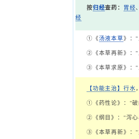
按
归经
查药：
胃经
经
①《
汤液本草
》：
②《本草再新》："
③《本草求原》：
【功能主治】
行水
①《药性论》："破
②《纲目》："泻
③《本草再新》：