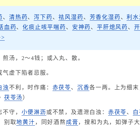
药
、
清热药
、
泻下药
、
祛风湿药
、
芳香化湿药
、
利水
活血药
、
化痰止咳平喘药
、
安神药
、
平肝熄风药
、
>
：煎汤，2～4钱；或入丸、散。
或气虚下陷者忌服。
白浊
不利，时作痛：
赤茯苓
、
沉香
各一两。上为细末
》
茯苓汤
）
志不守，
小便淋沥
或不禁，及遗泄白浊：
赤茯苓
、
白
，别取
地黄汁
，同好酒熬
成膏
，搜和为丸，如弹子