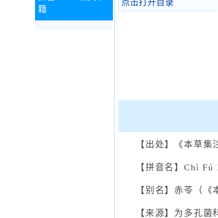
点击打开目录
籍
【出处】《本草集
【拼音名】Chì Fú L
【别名】赤苓（《
【来源】为多孔菌