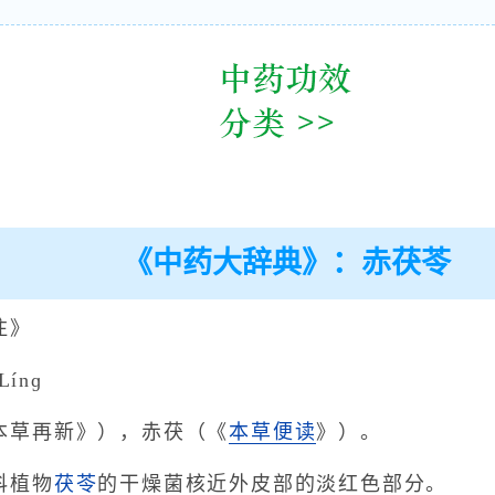
《中药大辞典》：赤茯苓
注》
ínɡ
本草再新》），赤茯（《
本草便读
》）。
科植物
茯苓
的干燥菌核近外皮部的淡红色部分。