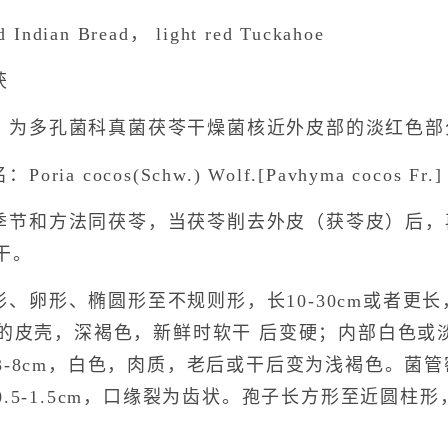
ndian Bread， light red Tuckahoe
茯
：为多孔菌科真菌茯苓干燥菌核近外皮部的淡红色部
a cocos(Schw.) Wolf.[Pavhyma cocos Fr.]
季节和方法同茯苓，当茯苓削去外皮（获苓皮）后，
干。
、卵形、椭圆形至不规则形，长10-30cm或者更长，
褶的皮壳，深褐色，新鲜时软干 后变硬；内部白色或
-8cm，白色，肉质，老后或干后变为浅褐色。菌管
.5-1.5cm，口缘裂为齿状。孢子长方形至近圆柱形