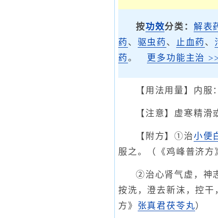
按
功效
分类：
解表
药
、
驱虫药
、
止血药
、
药
。
更多功能主治 >>
【用法用量】内服
【注意】虚寒精滑
【附方】①治
小便
服之。（《鸡峰普济方
②治心肾气虚，神
按洗，澄去新沫，控干
方》
张真君茯苓丸
）