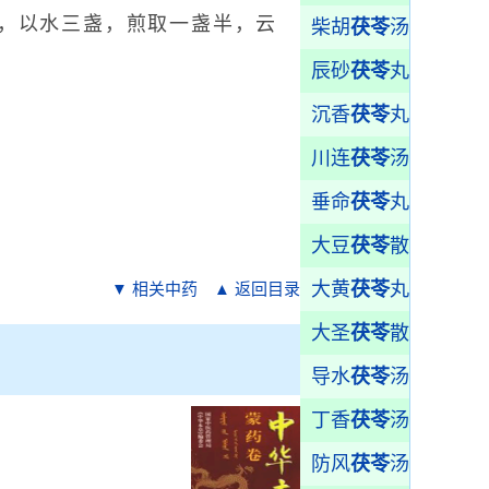
，以水三盏，煎取一盏半，云
柴胡
茯苓
汤
辰砂
茯苓
丸
沉香
茯苓
丸
川连
茯苓
汤
垂命
茯苓
丸
大豆
茯苓
散
大黄
茯苓
丸
▼ 相关中药
▲ 返回目录
大圣
茯苓
散
导水
茯苓
汤
丁香
茯苓
汤
防风
茯苓
汤