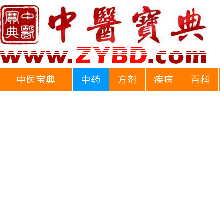
中医宝典
中药
方剂
疾病
百科