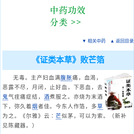
▼ 相关中药
▲ 返回目录
《证类本草》败芒箔
无毒。主产妇血满
腹胀
痛，血渴，
恶露不尽，月闭，止好血，下恶血，去
鬼
气疰痛症结，
酒
煮服之。亦烧为末酒
下，弥久着
烟
者佳。今东人作箔，多
草
为之。《尔雅》云∶
芒
似茅，可以为索。（新补
见陈藏器。）