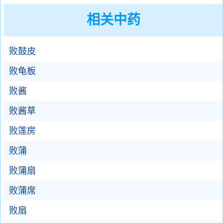
相关中药
败鼓皮
败龟板
败酱
败酱草
败莲房
败蒲
败蒲扇
败蒲席
败扇