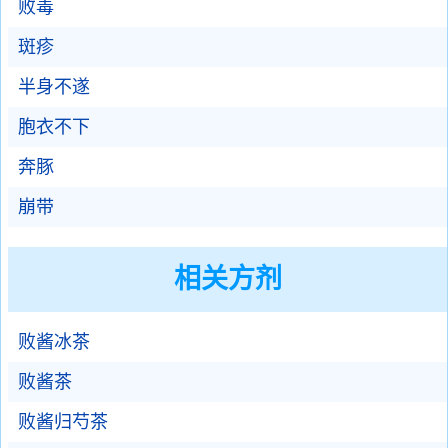
败毒
斑疹
半身不遂
胞衣不下
奔豚
崩带
相关方剂
败酱冰茶
败酱茶
败酱归芍茶