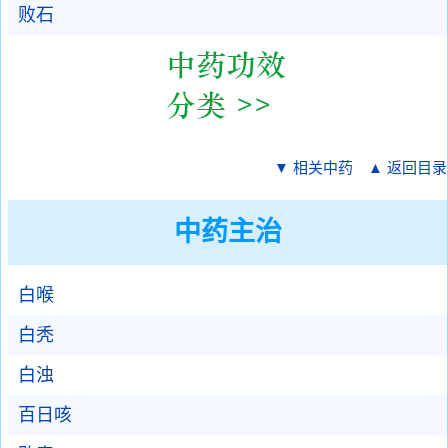
败石
▼ 相关中药
▲ 返回目录
中药主治
白喉
白秃
白浊
百日咳