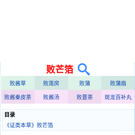
败芒箔
败酱草
败莲房
败蒲
败蒲扇
败酱秦皮茶
败酱汤
败薏茶
斑龙百补丸
目录
《证类本草》败芒箔