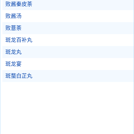
败酱秦皮茶
败酱汤
败薏茶
斑龙百补丸
斑龙丸
斑龙宴
斑蝥白芷丸