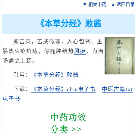
▼ 相关中药
▲ 返回目录
《本草分经》败酱
即苦菜，苦咸微寒，入心包肾，主
暴热火疮疥痔，除痈肿结热
风痹
，为治
肠痈之上药。
引用：
《本草分经》败酱
下载：
《本草分经》chm电子书
中医古籍txt
电子书