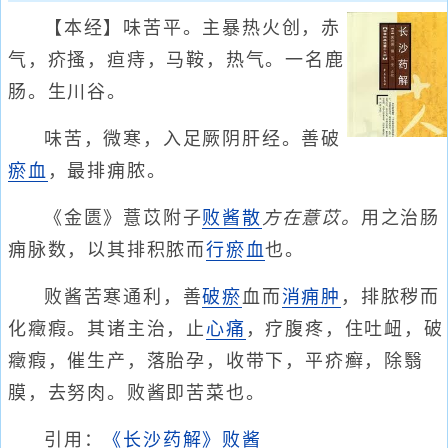
【本经】味苦平。主暴热火创，赤
气，疥搔，疸痔，马鞍，热气。一名鹿
肠。生川谷。
味苦，微寒，入足厥阴肝经。善破
瘀血
，最排痈脓。
《金匮》薏苡附子
败酱散
方在薏苡。
用之治肠
痈脉数，以其排积脓而
行瘀血
也。
败酱苦寒通利，善
破瘀
血而
消痈肿
，排脓秽而
化癥瘕。其诸主治，止
心痛
，疗腹疼，住吐衄，破
癥瘕，催生产，落胎孕，收带下，平疥癣，除翳
膜，去努肉。败酱即苦菜也。
引用：
《长沙药解》败酱