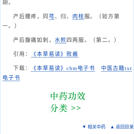
胡。
产后腰疼，同
芎
、归、
肉桂
服。（验方第
一。）
产后腹痛如刺，
水煎
四两服。（第二。）
引用：
《本草易读》败酱
下载：
《本草易读》chm电子书
中医古籍txt
电子书
▼ 相关中药
▲ 返回目录