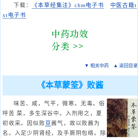
下载：
《本草经集注》chm电子书
中医古籍t
xt电子书
▼ 相关中药
▲ 返回目录
《本草蒙筌》败酱
味苦、咸，气平，微寒。无毒。俗
呼苦 菜，多生深谷中。入剂用之，夏
初收采。因似败
豆
酱气，故以败酱为
名。入足少阴肾经，及手厥阴包络。除