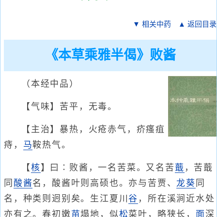
▼ 相关中药
▲ 返回目录
《本草乘雅半偈》败酱
（本经中品）
【气味】苦平，无毒。
【主治】暴热，火疮赤气，疥瘙疽
痔，
马
鞍热气。
【
核
】曰∶败酱，一名苦菜。又名苦
蕺
，苦蕺
同
酸酱
名，酸酱叶则高硕也。亦与苦贾、
龙葵
同
名，种类则迥别矣。生江夏川
谷
，所在溪涧近水处
亦有之。春初嫩
苗
塌地，似
松
菜叶，略狭长，
面
深