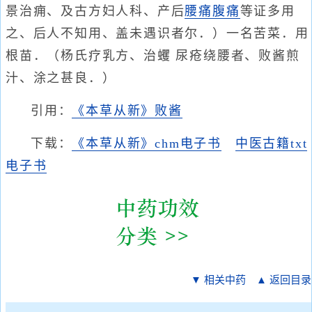
景治痈、及古方妇人科、产后
腰痛
腹痛
等证多用
之、后人不知用、盖未遇识者尔．）一名苦菜．用
根苗．（杨氏疗乳方、治蠼 尿疮绕腰者、败酱煎
汁、涂之甚良．）
引用：
《本草从新》败酱
下载：
《本草从新》chm电子书
中医古籍txt
电子书
▼ 相关中药
▲ 返回目录