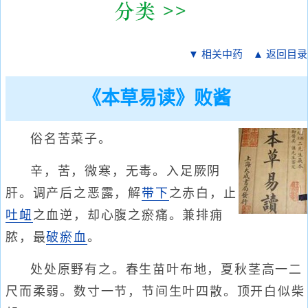
▼ 相关中药
▲ 返回目录
《本草易读》败酱
俗名苦菜子。
辛，苦，微寒，无毒。入足厥阴
肝。调产后之恶露，解
带下
之赤白，止
吐衄
之血逆，却心腹之瘀痛。兼排痈
脓，最
破瘀血
。
处处原野有之。春生苗叶布地，夏秋茎高一二
尺而柔弱。数寸一节，节间生叶四散。顶开白似柴