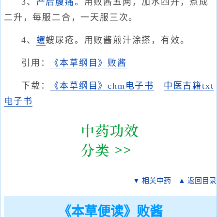
3、
产后腹痛
。用败酱五两，加水四升，煮成
二升，每服二合，一天服三次。
4、
蠼
螋尿疮。用败酱煎汁涂搽，有效。
引用：
《本草纲目》败酱
下载：
《本草纲目》chm电子书
中医古籍txt
电子书
▼ 相关中药
▲ 返回目录
《本草便读》败酱