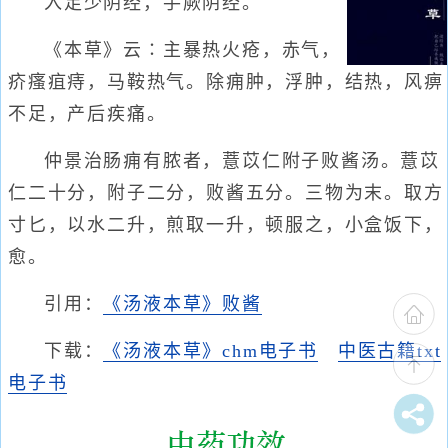
入足少阴经，手厥阴经。
《本草》云∶主暴热火疮，赤气，
疥瘙疽痔，马鞍热气。除痈肿，浮肿，结热，风痹
不足，产后疾痛。
仲景治肠痈有脓者，薏苡仁附子败酱汤。薏苡
仁二十分，附子二分，败酱五分。三物为末。取方
寸匕，以水二升，煎取一升，顿服之，小盒饭下，
愈。
引用：
《汤液本草》败酱
下载：
《汤液本草》chm电子书
中医古籍txt
电子书