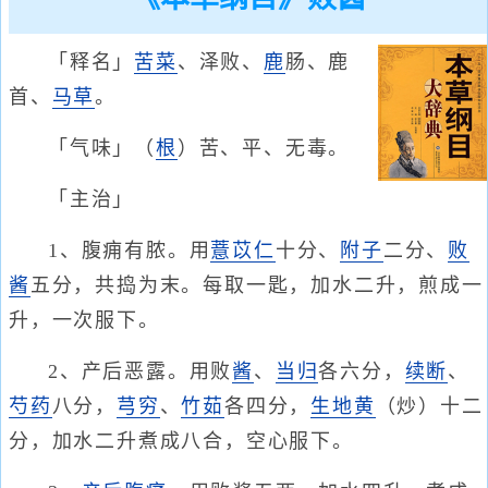
「释名」
苦菜
、泽败、
鹿
肠、鹿
首、
马草
。
「气味」（
根
）苦、平、无毒。
「主治」
1、腹痈有脓。用
薏苡仁
十分、
附子
二分、
败
酱
五分，共捣为末。每取一匙，加水二升，煎成一
升，一次服下。
2、产后恶露。用败
酱
、
当归
各六分，
续断
、
芍药
八分，
芎穷
、
竹茹
各四分，
生地黄
（炒）十二
分，加水二升煮成八合，空心服下。