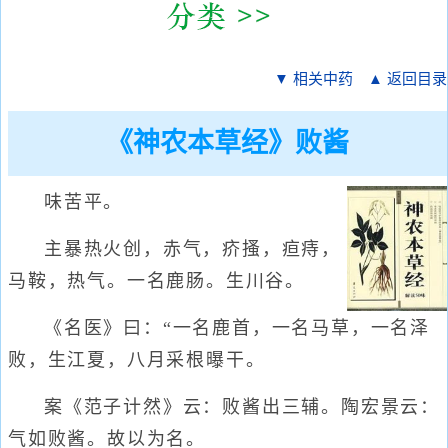
▼ 相关中药
▲ 返回目录
《神农本草经》败酱
味苦平。
主暴热火创，赤气，疥搔，疸痔，
马鞍，热气。一名鹿肠。生川谷。
《名医》曰：“一名鹿首，一名马草，一名泽
败，生江夏，八月采根曝干。
案《范子计然》云：败酱出三辅。陶宏景云：
气如败酱。故以为名。