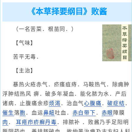
《本草择要纲目》败酱
（一名苦菜．根苗同．）
【气味】
苦平无毒．
【主治】
暴热火疮赤气．疥瘙疽痔．马鞍热气．除痈肿
浮肿结热风 痹．破多年凝血．能化脓为水．产后
诸病．止腹痛余疹
烦渴
．治血气
心腹痛
．
破症结
．
催生
落
胞
．血运
鼻衄
吐血．
赤白带下
．
赤眼
障膜
肉
．
耳
疮疖
疥癣
丹毒
．排脓补 ．败酱乃手足阳明
厥阴药也．善排脓破血．故仲景治痈及古方妇人科