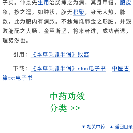
子矣。仲景先
生用
治肠痈之为病，其身甲错，
腹皮
急，按之濡，如肿状，腹无
积聚
，身无大热，脉
数，此为腹内有痈脓。不独焦烁肺金之形脏，并毁
败腑配之大肠。金至斯坚，将来者进，成功者退，
理势然也。
引用：
《本草乘雅半偈》败酱
下载：
《本草乘雅半偈》chm电子书
中医古
籍txt电子书
▼ 相关中药
▲ 返回目录