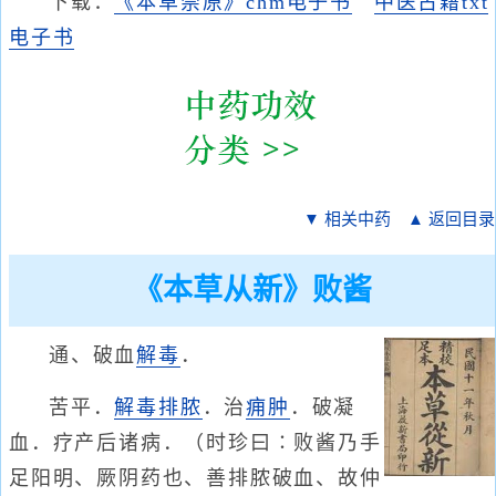
下载：
《本草崇原》chm电子书
中医古籍txt
电子书
▼ 相关中药
▲ 返回目录
《本草从新》败酱
通、破血
解毒
．
苦平．
解毒排脓
．治
痈肿
．破凝
血．疗产后诸病．（时珍曰∶败酱乃手
足阳明、厥阴药也、善排脓破血、故仲