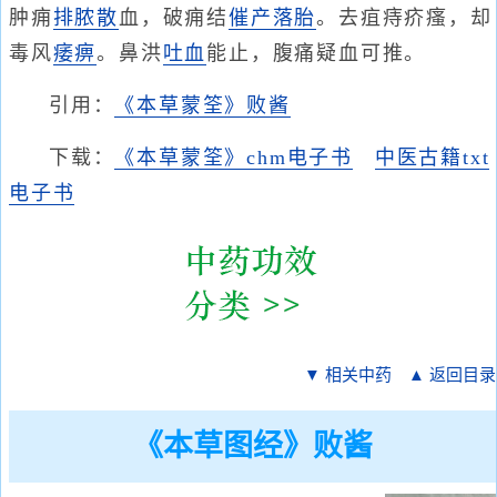
肿痈
排脓散
血，破痈结
催产
落胎
。去疽痔疥瘙，却
毒风
痿痹
。鼻洪
吐血
能止，腹痛疑血可推。
引用：
《本草蒙筌》败酱
下载：
《本草蒙筌》chm电子书
中医古籍txt
电子书
▼ 相关中药
▲ 返回目录
《本草图经》败酱