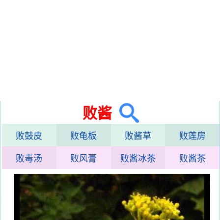
败酱
败鼓皮
败龟板
败酱草
败莲房
败毒汤
败风膏
败酱冰茶
败酱茶