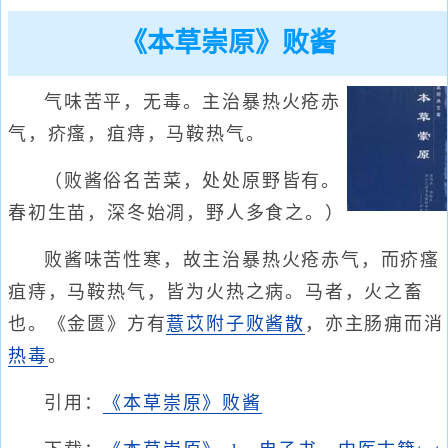
《本草崇原》败酱
气味苦平，无毒。主治暴热火疮赤
气，疥瘙，疽痔，马鞍热气。
（败酱俗名苦菜，处处原野皆有。
春初生苗，深冬始凋，野人多食之。）
败酱味苦性寒，故主治暴热火疮赤气，而疥瘙
疽痔，马鞍热气，皆为火热之病。马者，火之畜
也。《金匮》方有
薏苡附子败酱散
，亦主肠痈而消
热毒
。
引用：
《本草崇原》败酱