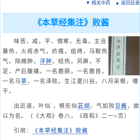
▼ 相关中药
▲ 返回目录
《本草经集注》败酱
味苦、咸，平、微寒，无毒。主治
暴热，火疮赤气，疥瘙，疽痔，马鞍热
气。除痈肿，
浮肿
，结热，风痹，不
足，产后腹痛。一名鹿肠，一名鹿首，
一名马
草
，一名泽败。生江夏川谷。八月采根，曝
干。
出近道，叶似 ，根形似
茈胡
，气如败
豆酱
，故
以为名。（《大观》卷八，《政和》二一○页）
引用：
《本草经集注》败酱