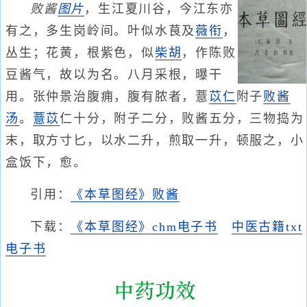
败酱
图片
，生江夏川谷，今江东亦
有之，多生岗岭间。叶似水茛及
薇衔
，
丛生；花黄，根紫色，似
柴胡
，作陈败
豆酱气，故以为名。八月采根，曝干
用。张仲景治腹痈，腹有脓者，薏
苡仁
附子
败酱
汤
。
薏苡
仁十分，附子二分，败酱五分，三物捣为
末，取方寸匕，以水二升，煎取一升，顿服之，小
盒饭下，愈。
引用：
《本草图经》败酱
下载：
《本草图经》chm电子书
中医古籍txt
电子书