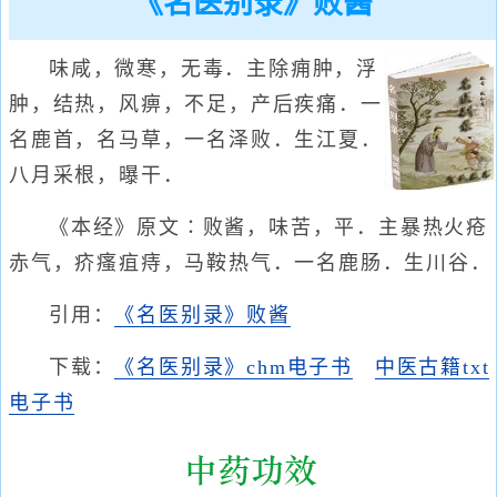
《名医别录》败酱
味咸，微寒，无毒．主除痈肿，浮
肿，结热，风痹，不足，产后疾痛．一
名鹿首，名马草，一名泽败．生江夏．
八月采根，曝干．
《本经》原文∶败酱，味苦，平．主暴热火疮
赤气，疥瘙疽痔，马鞍热气．一名鹿肠．生川谷．
引用：
《名医别录》败酱
下载：
《名医别录》chm电子书
中医古籍txt
电子书