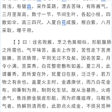
背浅，有锯
齿
。采作菜蔬，漂去苦味，有陈酱气。
三月茎渐高，数寸一节，节间生叶，各起小枝，四
散如伞，高三四尺。入夏白
花
成簇，根白紫，八月
采取，曝干用。
【 】曰∶诠名败酱，烹之色臭相似，形脏腹肠
之所需也。气平味苦，盖炎上作苦，苦性走下苦肃
肤腠，苦浓肠胃，平则无过不及矣。因名苦菜，月
令小满，苦菜秀，白花整密敷布如盖。夏三月，此
谓蕃秀，若所爱在外，犹夏日在肤，泛泛乎，若万
物之有余也。盖夏火主时，金遇庚伏，而乃白花金
布，抑秉制为用，制则化生欤。故从治暴热，火疮
赤气，焦烁肺金肤皮形脏，而为疥瘙疽痔，马鞍热
气者。热解则清而愈，此即点火成金，不烦另觅种