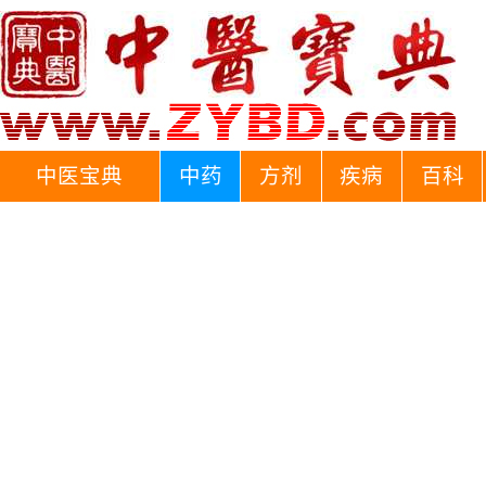
中医宝典
中药
方剂
疾病
百科