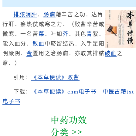
排脓
消肿
．
肠痈
藉辛苦之功．达胃
行肝．瘀热仗咸寒之力．（败酱辛苦咸
微寒．一名苦
菜
．叶如
芥
．其色
青
紫．
能入血分．
散血
中瘀留结热．入手足阳
明厥阴．
金
匮用之治肠痈．亦取其排脓
破血
之
意．）
引用：
《本草便读》败酱
下载：
《本草便读》chm电子书
中医古籍txt
电子书