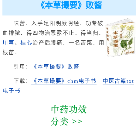
《本草撮要》败酱
味苦．入手足阳明厥阴经．功专破
血排脓．得四物治恶露不止．得当归、
川芎
、
桂心
治产后腰痛．一名苦菜．用
根苗．
引用：
《本草撮要》败酱
下载：
《本草撮要》chm电子书
中医古籍txt
电子书