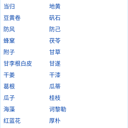
当归
地黄
豆黄卷
矾石
防风
防己
蜂窠
茯苓
附子
甘草
甘李根白皮
甘遂
干姜
干漆
葛根
瓜蒂
瓜子
桂枝
海藻
诃黎勒
红蓝花
厚朴