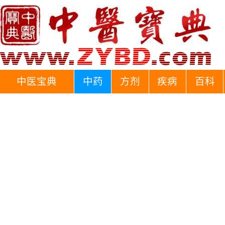
中医宝典
中药
方剂
疾病
百科