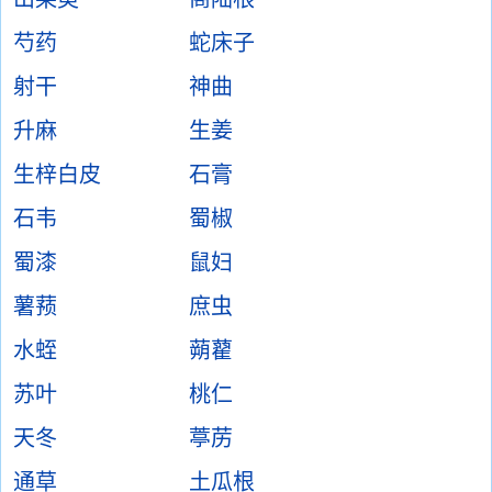
芍药
蛇床子
射干
神曲
升麻
生姜
生梓白皮
石膏
石韦
蜀椒
蜀漆
鼠妇
薯蓣
庶虫
水蛭
蒴藋
苏叶
桃仁
天冬
葶苈
通草
土瓜根