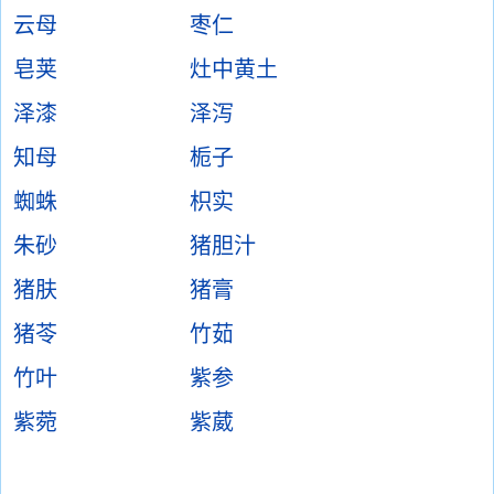
云母
枣仁
皂荚
灶中黄土
泽漆
泽泻
知母
栀子
蜘蛛
枳实
朱砂
猪胆汁
猪肤
猪膏
猪苓
竹茹
竹叶
紫参
紫菀
紫葳