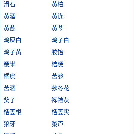
滑石
黄柏
黄酒
黄连
黄芪
黄芩
鸡屎白
鸡子白
鸡子黄
胶饴
粳米
桔梗
橘皮
苦参
苦酒
款冬花
葵子
裈裆灰
栝蒌根
栝蒌实
狼牙
黎芦