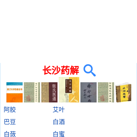
长沙药解
阿胶
艾叶
巴豆
白酒
白蔹
白蜜