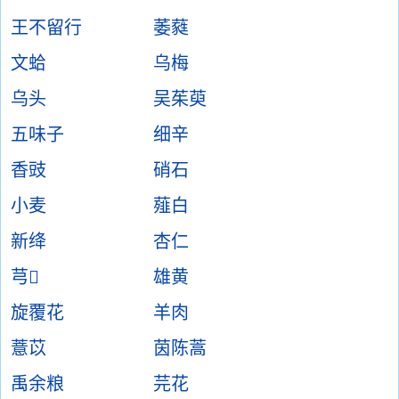
王不留行
萎蕤
文蛤
乌梅
乌头
吴茱萸
五味子
细辛
香豉
硝石
小麦
薤白
新绛
杏仁
芎
雄黄
旋覆花
羊肉
薏苡
茵陈蒿
禹余粮
芫花