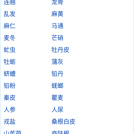
连翘
龙骨
乱发
麻黄
麻仁
马通
麦冬
芒硝
虻虫
牡丹皮
牡蛎
蒲灰
蛴螬
铅丹
铅粉
蜣螂
秦皮
瞿麦
人参
人尿
戎盐
桑根白皮
山茱萸
商陆根