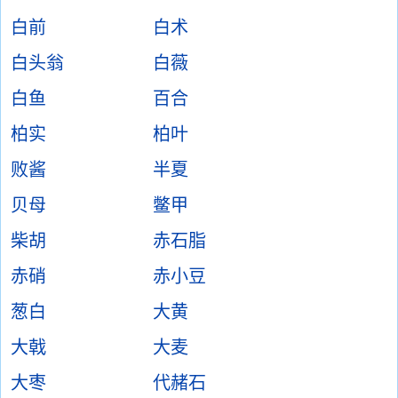
白前
白术
白头翁
白薇
白鱼
百合
柏实
柏叶
败酱
半夏
贝母
鳖甲
柴胡
赤石脂
赤硝
赤小豆
葱白
大黄
大戟
大麦
大枣
代赭石