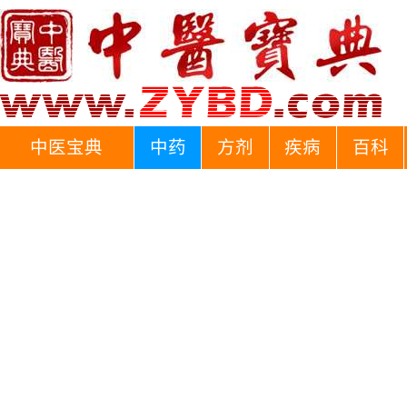
中医宝典
中药
方剂
疾病
百科