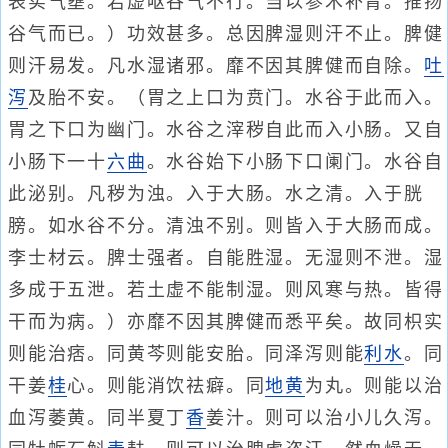
表实气壅。若虚呕谷气不行。当以参术补胃。推扬
谷气而已。）功效甚多。总因脾湿则汗不止。脾健
则汗易发。凡水湿诸邪。靡不因其脾健而自除。
吐
泻
及胎不安。（胃之上口为贲门。水谷于此而入。
胃之下口为幽门。水谷之滓秽自此而入小肠。又自
小肠下一十
六曲
。水谷始下小肠下口阑门。水谷自
此泌别。凡秽为浊。入于大肠。水之清。入于胱
膀。如水谷不分。清浊不别。则皆入于大肠而成。
李士材云。脾士强者。自能胜湿。无湿则不泄。湿
多成于五泄。若土虚不能制湿。则风寒与热。皆得
干而为病。）亦靡不因其脾健而悉平矣。故同枳实
则能治痞。同黄芩则能安胎。同泽泻则能
利水
。同
干姜
桂
心。则能消饮祛癖。同
地黄
为丸。则能以治
血泻萎黄。同半夏丁
香
姜汁。则可以治小儿久泻。