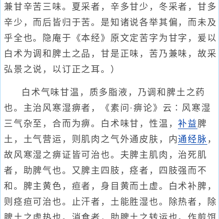
兼甘辛苦三味。夏采者，辛多甘少，冬采者，甘多
辛少，而后皆归于苦。是知诸说各举其偏，而未及
乎全也。隐庵于《本经》原文定苦字为甘字，爰以
白术为调和脾土之品，甘是正味，苦乃兼味，故采
弘景之说，以订正之耳。）
白术气味甘温，质多脂液，乃调和脾土之药
也。主治风寒湿痹者，《素问·痹论》云∶风寒湿
三气杂至，合而为痹。白术味甘，性温，
补益
脾
土，土气营运，则肌肉之气外通皮肤，内
通经脉
，
故风寒湿之痹证皆可治也。夫脾主肌肉，治死肌
者，助脾气也。又脾主四肢，痉者，四肢强而不
和。脾主黄色，疸者，身目黄而土虚。白术补脾，
则痉疸可治也。止汗者，土能胜湿也。除热者，除
脾土之虚热也。消食者，助脾土之转运也。作煎饵