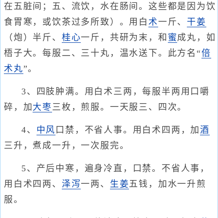
在五脏间；五、流饮，水在肠间。这些都是因为饮
食胃寒，或饮茶过多所致）。用白
术
一斤、
干姜
（炮）半斤、
桂心
一斤，共研为末，和
蜜
成丸，如
梧子大。每服二、三十丸，温水送下。此方名“
倍
术丸
”。
3、四肢肿满。用白术三两，每服半两用口嚼
碎，加
大枣
三枚，煎服。一天服三、四次。
4、
中风
口禁，不省人事。用白术四两，加
酒
三升，煮成一升，一次服完。
5、产后中寒，遍身冷直，口禁。不省人事，
用白术四两、
泽泻
一两、
生姜
五钱，加水一升煎
服。