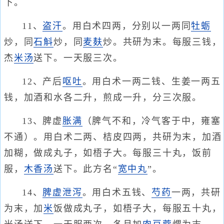
下。
11、
盗汗
。用白术四两，分别以一两同
牡蛎
炒，同
石斛
炒，同
麦麸
炒。共研为末。每服三钱，
杰
米汤
送下。一天服三次。
12、产后
呕吐
。用白术一两二钱、生姜一两五
钱，加酒和水各二升，煎成一升，分三次服。
13、脾虚
胀满
（脾气不和，冷气客于中，雍塞
不通）。用白术二两、桔皮四两，共研为末，加酒
加糊，做成丸子，如梧子大。每服三十丸，饭前
服，
木香汤
送下。此方名“
宽中丸
”。
14、
脾虚泄泻
。用白术五钱、
芍药
一两，共研
为末，加
米
饭做成丸子，如梧子大，每服五十丸，