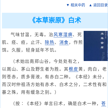
▼ 相关中药
▲ 返回目录
《本草崇原》白术
气味甘温，无毒。治
风寒湿痹
、死
肌、痉、疸，止汗、
除热
、
消食
，作煎
饵。久服，轻身延年不饥。
（术始出南郑山谷，今处处有之，
以嵩山、茅山及野生者为胜。其
根皮
黄，肉白，老
则苍赤，质多膏液，有赤白二种。《本经》未分，
而汉时仲祖汤方始有赤术、白术之分，二术性有和
暴之殊，用有缓急之别。）
（按∶《本经》单言曰术，确是白术一种，
苍