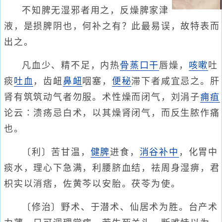
不知脾无湿邪者用之，反燥脾家津
液，是损脾阴也，何补之有？此最易误，故特表而
出之。
凡血少、精不足，内热
骨蒸
口干
唇燥，
咳嗽
吐
痰
吐血
，齿衄
鼻衄
咽塞，
便秘
滞下者咸宜忌之。肝
肾有筑筑动气者勿服。术性燥而闭气，刘涓子
痈疽
论云∶溃疡忌白术，以其燥肾闭气，而反生脓作痛
也。
〔利〕苦甘温，
健脾
进食，
消谷
补中
，化胃中
痰水，理心下急满，利腰脐血结，祛周身湿痹，君
枳实以消痞，佐黄芩以安胎。茯苓为使。
〔修治〕野术、于潜术、仙居术为胜。台产术