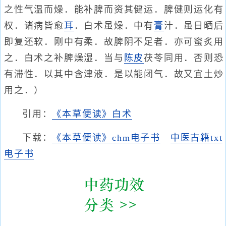
之性气温而燥．能补脾而资其健运．脾健则运化有
权．诸病皆愈
耳
．白术虽燥．中有
膏
汁．虽日晒后
即复还软．刚中有柔．故脾阴不足者．亦可蜜炙用
之．白术之补脾燥湿．当与
陈皮
茯苓同用．否则恐
有滞性．以其中含津液．是以能闭气．故又宜土炒
用之．）
引用：
《本草便读》白术
下载：
《本草便读》chm电子书
中医古籍txt
电子书