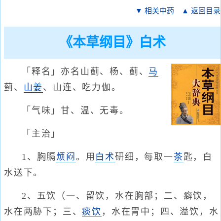
▼ 相关中药
▲ 返回目录
《本草纲目》白术
「释名」亦名山蓟、杨、蓟、
马
蓟、
山姜
、山连、吃力伽。
「气味」甘、温、无毒。
「主治」
1、胸膈
烦闷
。用
白术
研细，每取一
茶
匙，白
水送下。
2、五饮（一、留饮，水在胸部；二、癖饮，
水在两胁下；三、
痰饮
，水在胃中；四、溢饮，水