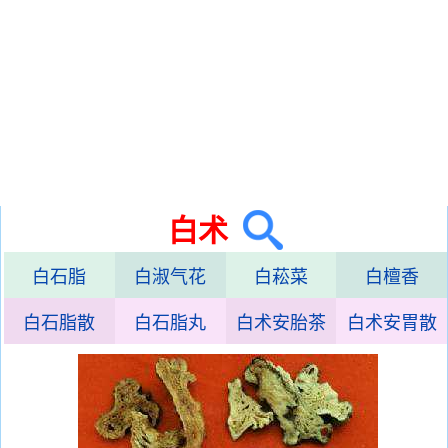
白术
白石脂
白淑气花
白菘菜
白檀香
白石脂散
白石脂丸
白术安胎茶
白术安胃散