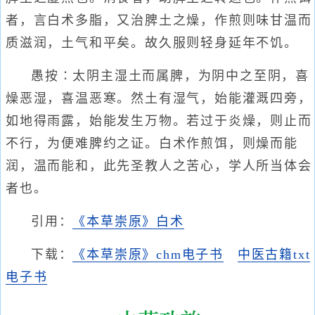
者，言白术多脂，又治脾土之燥，作煎则味甘温而
质滋润，土气和平矣。故久服则轻身延年不饥。
愚按∶太阴主湿土而属脾，为阴中之至阴，喜
燥恶湿，喜温恶寒。然土有湿气，始能灌溉四旁，
如地得雨露，始能发生万物。若过于炎燥，则止而
不行，为便难脾约之证。白术作煎饵，则燥而能
润，温而能和，此先圣教人之苦心，学人所当体会
者也。
引用：
《本草崇原》白术
下载：
《本草崇原》chm电子书
中医古籍txt
电子书