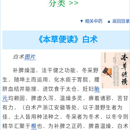
▼ 相关中药
▲ 返回目录
《本草便读》白术
白术
图片
补脾燥湿．法干健之功能．冬采野
生．随坤土而运用．化水痰于胃脘．腰
脐血结并能搜．进饮食于太仓．妊妇
胎
元
均赖固．脾虚久泻．温燥多灵．痹着诸邪．苦甘
有力．（白术产浙江安徽等处．以于潜野生者为
佳．土人皆用种法种之．冬采者为冬术．以冬令则
精华汇聚于
根
也．为补脾之正药．脾喜温燥．白术