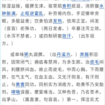
除湿益燥，缓脾生津。驱胃脘
食积
痰涎，消脐腹
水
肿胀满
。
止呕逆
霍乱
，补劳倦内伤。手足懒举贪
眠，多服益善；饮食怕进
发热
，倍用正宜。间发
（音皆）疟殊功，（两日发者。）卒暴注泻立效。
（水泻不禁者。）或四制研散
敛汗
，（出东垣
方。）
或单味
粥
丸调脾。（出
丹溪方
。）
奔豚
积忌
煎，因常闭气；痈疽毒禁用，为多生脓。治
皮毛
间
风，利腰脐间血。故止而皮毛，中而心胸，下而腰
脐。在气主气，在血主血。又无汗则发，有汗则
止，与
黄耆
同功。同枳实为消痞方，助黄芩乃安胎
剂。
哮喘
误服，壅窒难当。又种色苍，乃名苍术。
出茅山，（属直隶，句容县。）第一，择洁实尤