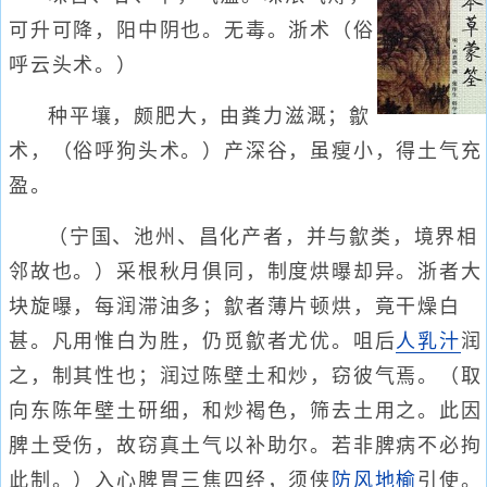
可升可降，阳中阴也。无毒。浙术（俗
呼云头术。）
种平壤，颇肥大，由粪力滋溉；歙
术，（俗呼狗头术。）产深谷，虽瘦小，得土气充
盈。
（宁国、池州、昌化产者，并与歙类，境界相
邻故也。）采根秋月俱同，制度烘曝却异。浙者大
块旋曝，每润滞油多；歙者薄片顿烘，竟干燥白
甚。凡用惟白为胜，仍觅歙者尤优。咀后
人乳汁
润
之，制其性也；润过陈壁土和炒，窃彼气焉。（取
向东陈年壁土研细，和炒褐色，筛去土用之。此因
脾土受伤，故窃真土气以补助尔。若非脾病不必拘
此制。）入心脾胃三焦四经，须侠
防风
地榆
引使。