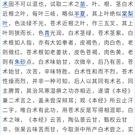
术
固不可以混也，试取二术之
苗
、叶、根、茎白术
近根之叶，每叶三岐，略似
半夏
，其上叶绝似
棠
梨
叶
，色淡绿不光。苍术近根之叶，作三五叉，其上
叶则狭而长，色
青
光润。白术茎绿，苍术茎紫。白
术根如人指，亦有大如拳者，皮褐色，肉白色，老
则微红。苍术根如老姜状，皮色苍褐，肉色黄，老
则有
朱砂
点。白术味始甘，次微辛，后乃有苦。苍
术始甘，次苦，辛味特胜。白术性和而不烈，苍术
性燥而烈，并非一种可知。后人以其同有术名，同
主脾胃，其治风寒湿痹之功亦相近，遂谓《本经》
兼二术言之，盖未尝深辩耳；观《本经》所云止汗
二字，唯白术有此功，用苍术反是写得相混耶。白
术之味，《本经》云苦，陶弘景云甘，甄权云甘
辛，张杲云味苦而甘，今取浙中所产白术尝之，实