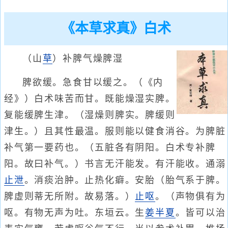
《本草求真》白术
（山
草
）补脾气燥脾湿
脾欲缓。急食甘以缓之。（《内
经》）白术味苦而甘。既能燥湿实脾。
复能缓脾生津。（湿燥则脾实。脾缓则
津生。）且其性最温。服则能以健食消谷。为脾脏
补气第一要药也。（五脏各有阴阳。白术专补脾
阳。故曰补气。）书言无汗能发。有汗能收。通溺
止泄
。消痰治肿。止热化癖。安胎（胎气系于脾。
脾虚则蒂无所附。故易落。）
止呕
。（声物俱有为
呕。有物无声为吐。东垣云。生
姜半夏
。皆可以治