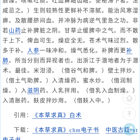
唇燥。咳嗽吐痰。吐血鼻衄齿衄。便秘滞下者。法
咸忌之。）生则较熟性更鲜补不滞腻。能治风寒湿
痹。及散腰脐间血。并冲脉为病逆气里急之功。非
若
山药
止补脾脏之阴。甘草止缓脾中之气。而不散
于上下。俾血可生。燥症全无。苍术气味过烈。散
多于补。
人参
一味冲和。燥气悉化。补脾而更
补
肺
。所当分别而异视者也。出浙江于潜地者为于潜
术。最佳。米泔浸。（借谷气和脾。）壁土拌炒。
（借土气助脾。）入清燥药。蜜水炒。（借润制
燥。）入
滋阴
药。人乳拌用。（借乳入血制燥。）
入清胀药。麸皮拌炒用。（借麸入中。）
引用：
《本草求真》白术
下载：
《本草求真》chm电子书
中医古籍txt