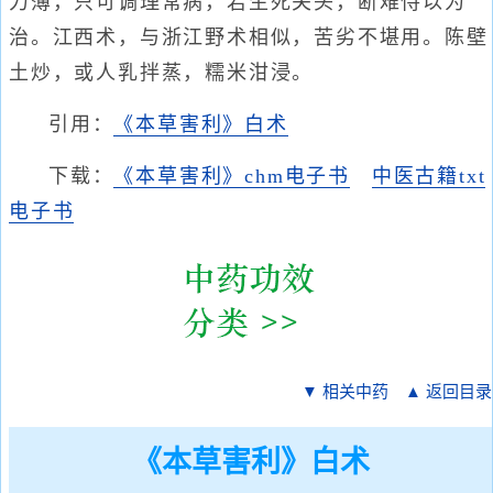
力薄，只可调理常病，若生死关头，断难恃以为
治。江西术，与浙江野术相似，苦劣不堪用。陈壁
土炒，或人乳拌蒸，糯米泔浸。
引用：
《本草害利》白术
下载：
《本草害利》chm电子书
中医古籍txt
电子书
▼ 相关中药
▲ 返回目录
《本草害利》白术