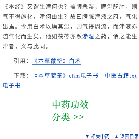
《本经》又谓生津何也？盖脾恶湿，脾湿既胜，则
气不得施化，津何由生？故曰膀胱津液之府，气化
出焉。今用白术以燥其湿，则气得周流，而津液亦
随气化而生矣。他如茯苓亦系
渗湿
之药，谓之能生
津者，义与此同。
引用：
《本草蒙筌》白术
下载：
《本草蒙筌》chm电子书
中医古籍txt
电子书
▼ 相关中药
▲ 返回目录