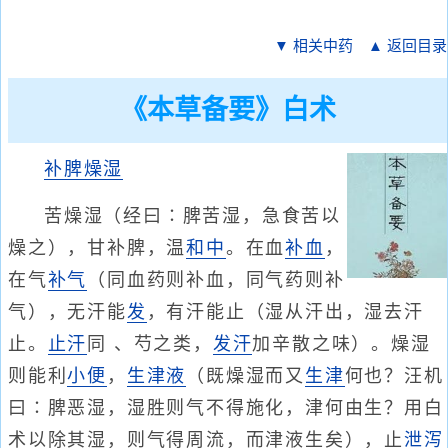
▼ 相关中药
▲ 返回目录
《本草备要》白术
补脾
燥湿
苦燥湿（经曰∶脾苦湿，急食苦以
燥之），甘补脾，温
和中
。在血
补血
，
在气
补气
（同血药则补血，同气药则补
气），无汗能
发
，有汗能止（湿从汗出，湿去汗
止。
止汗
同 、芍之类，
发汗
加辛散之味）。燥湿
则能利
小便
，
生津液
（既燥湿而又
生津
何也？汪机
曰∶脾恶湿，湿胜则气不得施化，津何由生？用白
术以除其湿，则气得周流，而津液生矣），止
泄泻