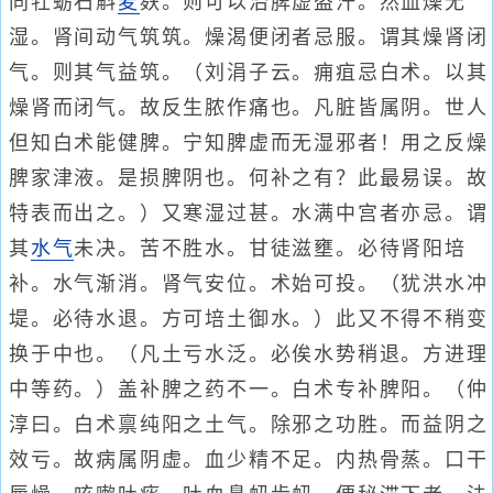
同牡蛎石斛
麦
麸。则可以治脾虚盗汗。然血燥无
湿。肾间动气筑筑。燥渴便闭者忌服。谓其燥肾闭
气。则其气益筑。（刘涓子云。痈疽忌白术。以其
燥肾而闭气。故反生脓作痛也。凡脏皆属阴。世人
但知白术能健脾。宁知脾虚而无湿邪者！用之反燥
脾家津液。是损脾阴也。何补之有？此最易误。故
特表而出之。）又寒湿过甚。水满中宫者亦忌。谓
其
水气
未决。苦不胜水。甘徒滋壅。必待肾阳培
补。水气渐消。肾气安位。术始可投。（犹洪水冲
堤。必待水退。方可培土御水。）此又不得不稍变
换于中也。（凡土亏水泛。必俟水势稍退。方进理
中等药。）盖补脾之药不一。白术专补脾阳。（仲
淳曰。白术禀纯阳之土气。除邪之功胜。而益阴之
效亏。故病属阴虚。血少精不足。内热骨蒸。口干