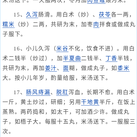
米汤送下。一天服两次，冬月加
肉豆蔻
煨为末。
15、
久泻
肠滑。用白术（炒）、
茯苓
各一两，
糯米
（炒）二两，共研为末，加枣
肉
拌食或做成丸
子服下。
16、小儿久泻（
米谷
不化，饮食不进）。用白
术二钱半（炒过），加
半夏曲
二钱半、
丁香
半钱，
共研为末，再加
姜汁
、
面
糊，做成丸子，如
黍米
大。按小儿年岁，酌量给服，米汤送下。
17、
肠风
痔漏
、
脱肛
泻血，长期不愈。用白术
一斤，黄土炒过，研细；另用
干地黄
半斤，在饭上
蒸熟。两药捣和，如太干，可加酒少许。做成丸
子，如梧子大。每服十五丸，米汤送下。一服服三
次。