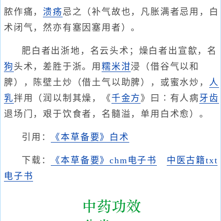
脓作痛，
溃疡
忌之（补气故也，凡胀满者忌用，白
术闭气，然亦有塞因塞用者）。
肥白者出浙地，名云头术；燥白者出宣歙，名
狗
头术，差胜于浙。用
糯米泔
浸（借谷气以和
脾），陈壁土炒（借土气以助脾），或蜜水炒，
人
乳
拌用（润以制其燥，《
千金方
》曰∶有人病
牙齿
退场门，艰于饮食者，名髓溢，单用白术愈）。
引用：
《本草备要》白术
下载：
《本草备要》chm电子书
中医古籍txt
电子书