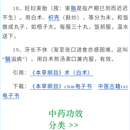
18、妊妇束胎（按：束
脂
是指产期已到而迟迟
不生）。用白术、
枳壳
（麸炒），等分为末，和饭
做成丸子，如梧子大。每服三十丸，饭前服，温水
送下。
19、牙长不休（渐至张口进食亦感困难，这叫
“
髓
溢病”）。用白术煎汤漱口兼内服，有效。
引用：
《本草纲目》术（白术）
下载：
《本草纲目》chm电子书
中医古籍txt
电子书