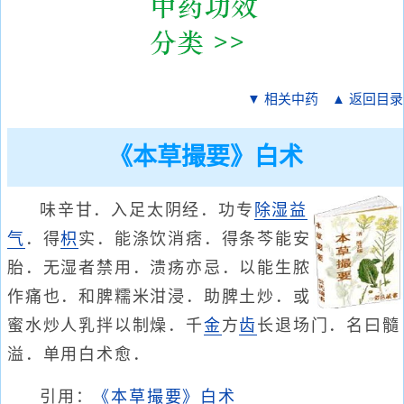
▼ 相关中药
▲ 返回目录
《本草撮要》白术
味辛甘．入足太阴经．功专
除湿
益
气
．得
枳
实．能涤饮消痞．得条芩能安
胎．无湿者禁用．溃疡亦忌．以能生脓
作痛也．和脾糯米泔浸．助脾土炒．或
蜜水炒人乳拌以制燥．千
金
方
齿
长退场门．名曰髓
溢．单用白术愈．
引用：
《本草撮要》白术