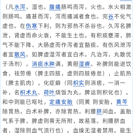
（凡
水泻
，湿也。
腹痛
肠鸣而泻，火也。水火相激
则肠鸣。痛甚而泻，泻而痛减者食也。完
谷
不化气
虚也。在
伤寒
下利，则为邪热不杀谷也。久泻名脾
泄，肾虚而命火衰，不能生土也。有积痰壅滞，肺
气不能下降，大肠虚而作泻者宜豁痰。有伤风泄泻
者宜
散风
。如脾虚湿泻者宜白术。凡治泻，丸散优
于汤剂），
消痰
水肿
满，黄胆
湿痹
。补脾则能进饮
食，祛劳倦（脾主四肢，虚则四肢倦怠），止肌热
（脾主肌肉），化症癖（同
枳实
则消痞，一消一
补，名
枳术丸
、
荷叶
烧饭为丸，脾运则积化也）。
和中则能已呕吐，
定痛
安胎
（同黄 则安胎，
黄芩
除胃热，白术补脾，亦除胃热，利腰
脐
间血。盖胎
气系于脾，脾虚则蒂无所附，故易落。利腰脐血
者，湿除则血气流行也）。血燥无湿者禁用。能生