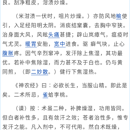
良。刮净粗皮，泔渍炒燥。
（米泔渍一伏时，咀片炒燥。）亦防风地
榆
使
引，入足经阳明太阴。消痰结窠囊，去胸中窄狭。
治身面大风，风眩
头痛
甚捷；辟山岚瘴气，瘟疫时
气尤灵。
暖胃
安胎，
宽中
进食。驱 癖气块，止心
腹胀
疼。因气辛烈窜冲，发汗除上焦湿，其功最
优。若补中焦除湿，而力甚不及于白也。仍与黄
同煎，（即
二妙散
。）健行下焦湿热。
《神农经》曰∶必欲长生，当服山精。即此是
矣。二术所忌，
雀
蛤李桃。
（谟）按∶术虽二种，补脾燥湿，功用皆同。
但白者补性多，且有敛汗之效；苍者治性多，惟专
发汗之能。凡入剂中，不可代用。然白术既燥，