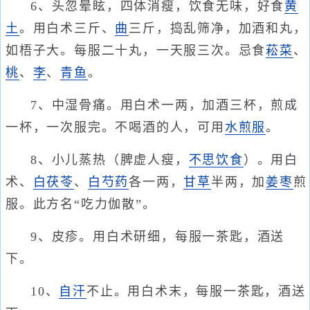
6、头忽晕眩，四体消瘦，饮食无味，好食
黄
土
。用白术三斤、
曲
三斤，捣乱筛净，加酒和丸，
如梧子大。每服二十丸，一天服三次。忌食
菘菜
、
桃
、
李
、
青鱼
。
7、中湿骨痛。用白术一两，加酒三杯，煎成
一杯，一次服完。不喝酒的人，可用
水煎服
。
8、小儿蒸热（脾虚人瘦，
不思饮食
）。用白
术、
白茯苓
、
白芍药
各一两，
甘草
半两，加
姜
枣
煎
服。此方名“吃力伽散”。
9、皮疹。用白术研细，每服一茶匙，酒送
下。
10、
自汗
不止。用白术末，每服一茶匙，酒送