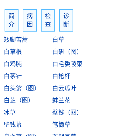
简
病
检
诊
介
因
查
断
矮脚苦蒿
白草
白草根
白矾（图）
白鸡肫
白毛委陵菜
白茅针
白枪杆
白头翁（图）
白云瓜叶
白芷（图）
蚌兰花
冰草
壁钱（图）
壁钱幕
笔筒草