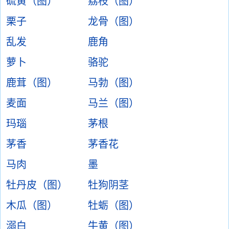
硫黄（图）
荔枝（图）
栗子
龙骨（图）
乱发
鹿角
萝卜
骆驼
鹿茸（图）
马勃（图）
麦面
马兰（图）
玛瑙
茅根
茅香
茅香花
马肉
墨
牡丹皮（图）
牡狗阴茎
木瓜（图）
牡蛎（图）
溺白
牛黄（图）