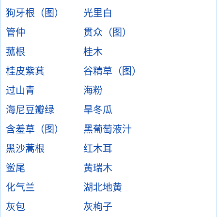
狗牙根（图）
光里白
管仲
贯众（图）
菰根
桂木
桂皮紫萁
谷精草（图）
过山青
海粉
海尼豆瓣绿
旱冬瓜
含羞草（图）
黑葡萄液汁
黑沙蒿根
红木耳
鲎尾
黄瑞木
化气兰
湖北地黄
灰包
灰栒子