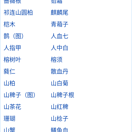
蔷薇根
铅霜
祁连山圆柏
麒麟尾
桤木
青葙子
鹊（图）
人血七
人指甲
人中白
榕树叶
榕须
蕤仁
散血丹
山柏
山白菊
山稗子（图）
山稗子根
山茶花
山红稗
珊瑚
山棯子
山蟹
鳝鱼血