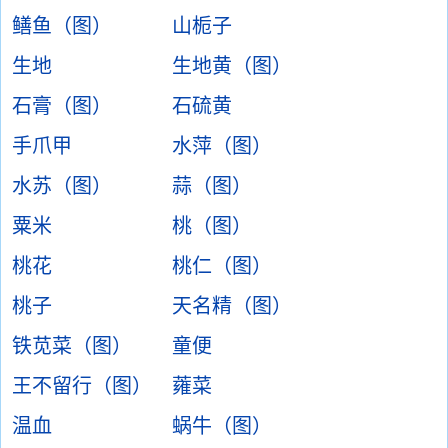
鳝鱼（图）
山栀子
生地
生地黄（图）
石膏（图）
石硫黄
手爪甲
水萍（图）
水苏（图）
蒜（图）
粟米
桃（图）
桃花
桃仁（图）
桃子
天名精（图）
铁苋菜（图）
童便
王不留行（图）
蕹菜
温血
蜗牛（图）