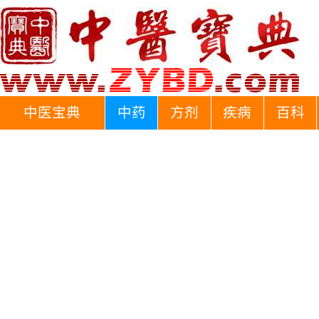
中医宝典
中药
方剂
疾病
百科