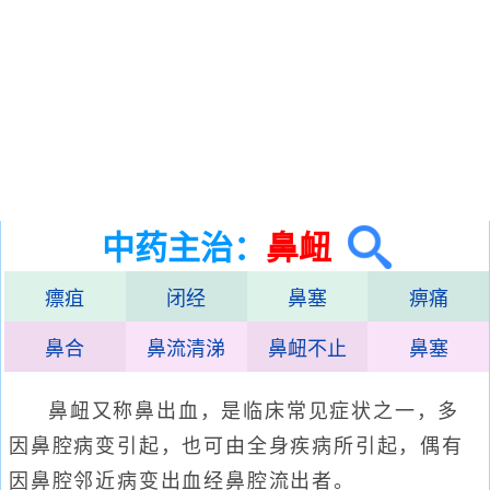
中药主治：
鼻衄
瘭疽
闭经
鼻塞
痹痛
鼻合
鼻流清涕
鼻衄不止
鼻塞
鼻衄又称鼻出血，是临床常见症状之一，多
因鼻腔病变引起，也可由全身疾病所引起，偶有
因鼻腔邻近病变出血经鼻腔流出者。