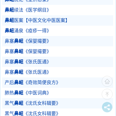
鼻衄
续法《医学纲目》
鼻衄
医案【中医文化中医医案】
鼻衄
涌泉《疫疹一得》
鼻塞
鼻衄
《保婴撮要》
鼻塞
鼻衄
《保婴撮要》
鼻塞
鼻衄
《张氏医通》
鼻塞
鼻衄
《张氏医通》
产后
鼻衄
《奇效简便良方》
肺热
鼻衄
《中医词典》
黑气
鼻衄
《沈氏女科辑要》
黑气
鼻衄
《沈氏女科辑要》