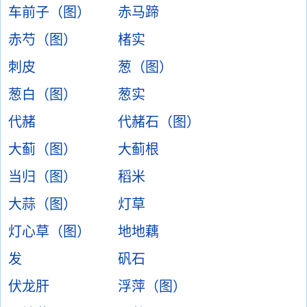
车前子（图）
赤马蹄
赤芍（图）
楮实
刺皮
葱（图）
葱白（图）
葱实
代赭
代赭石（图）
大蓟（图）
大蓟根
当归（图）
稻米
大蒜（图）
灯草
灯心草（图）
地地藕
发
矾石
伏龙肝
浮萍（图）