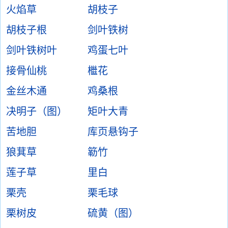
火焰草
胡枝子
胡枝子根
剑叶铁树
剑叶铁树叶
鸡蛋七叶
接骨仙桃
檵花
金丝木通
鸡桑根
决明子（图）
矩叶大青
苦地胆
库页悬钩子
狼萁草
簕竹
莲子草
里白
栗壳
栗毛球
栗树皮
硫黄（图）