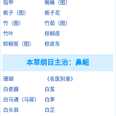
指甲
蜘蛛（图）
栀子（图）
栀子花
竹（图）
竹茹（图）
竹叶
棕榈皮
棕榈炭（图）
棕皮灰
本草纲目主治：鼻衄
珊瑚
《名医别录》
白瓷器
白芨
白马通（马屎）
白茅
白头翁
白芷