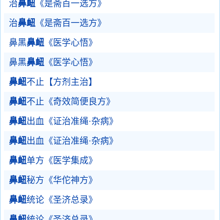
治
鼻衄
《是斋百一选方》
治
鼻衄
《是斋百一选方》
鼻黑
鼻衄
《医学心悟》
鼻黑
鼻衄
《医学心悟》
鼻衄
不止【方剂主治】
鼻衄
不止《奇效简便良方》
鼻衄
出血《证治准绳·杂病》
鼻衄
出血《证治准绳·杂病》
鼻衄
单方《医学集成》
鼻衄
秘方《华佗神方》
鼻衄
统论《圣济总录》
鼻衄
统论《圣济总录》