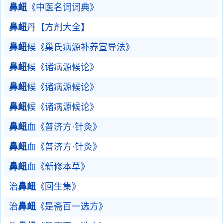
鼻衄
《中医名词词典》
鼻衄
丹【方剂大全】
鼻衄
候《巢氏病源补养宣导法》
鼻衄
候《诸病源候论》
鼻衄
候《诸病源候论》
鼻衄
候《诸病源候论》
鼻衄
血《普济方·针灸》
鼻衄
血《普济方·针灸》
鼻衄
血《新修本草》
治
鼻衄
《回生集》
治
鼻衄
《是斋百一选方》