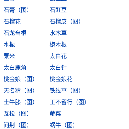
石膏（图）
石豇豆
石榴花
石榴皮（图）
石龙刍根
水木草
水栀
楤木根
粟米
太白花
太白鹿角
太白针
桃金娘（图）
桃金娘花
天名精（图）
铁线草（图）
土牛膝（图）
王不留行（图）
瓦松（图）
蕹菜
问荆（图）
蜗牛（图）