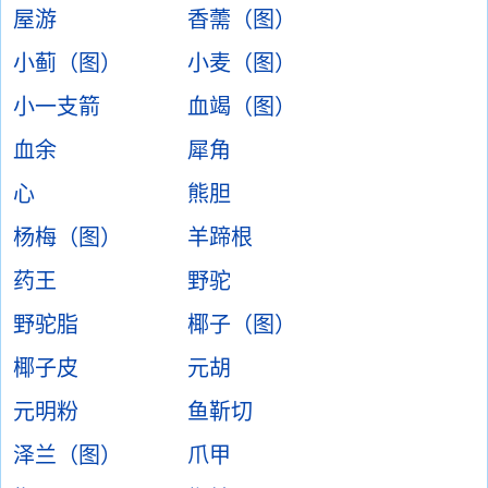
屋游
香薷（图）
小蓟（图）
小麦（图）
小一支箭
血竭（图）
血余
犀角
心
熊胆
杨梅（图）
羊蹄根
药王
野驼
野驼脂
椰子（图）
椰子皮
元胡
元明粉
鱼靳切
泽兰（图）
爪甲