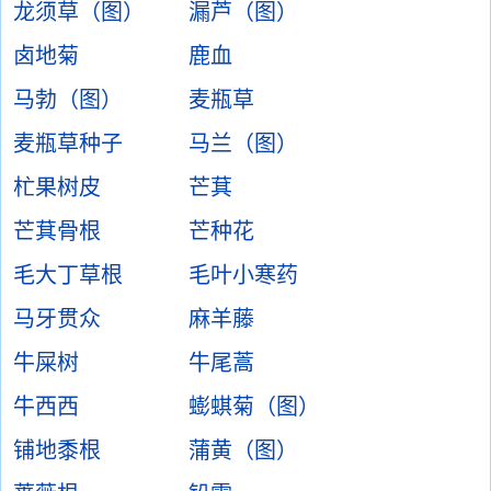
龙须草（图）
漏芦（图）
卤地菊
鹿血
马勃（图）
麦瓶草
麦瓶草种子
马兰（图）
杧果树皮
芒萁
芒萁骨根
芒种花
毛大丁草根
毛叶小寒药
马牙贯众
麻羊藤
牛屎树
牛尾蒿
牛西西
蟛蜞菊（图）
铺地黍根
蒲黄（图）