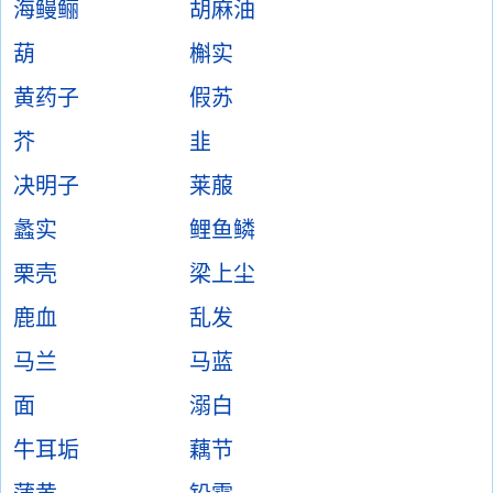
海鳗鲡
胡麻油
葫
槲实
黄药子
假苏
芥
韭
决明子
莱菔
蠡实
鲤鱼鳞
栗壳
梁上尘
鹿血
乱发
马兰
马蓝
面
溺白
牛耳垢
藕节