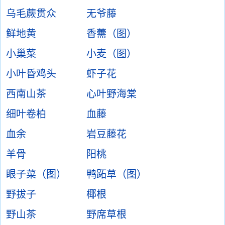
乌毛蕨贯众
无爷藤
鲜地黄
香薷（图）
小巢菜
小麦（图）
小叶昏鸡头
虾子花
西南山茶
心叶野海棠
细叶卷柏
血藤
血余
岩豆藤花
羊骨
阳桃
眼子菜（图）
鸭跖草（图）
野拔子
椰根
野山茶
野席草根