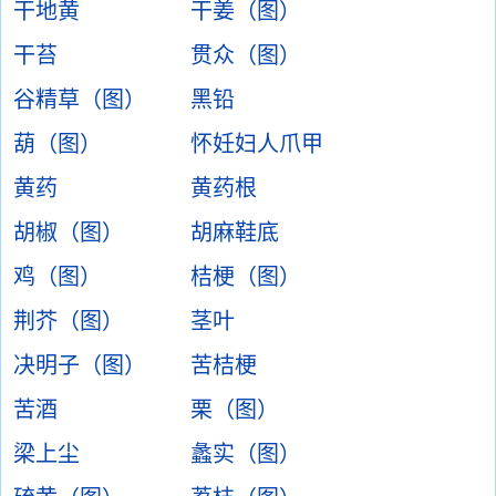
干地黄
干姜（图）
干苔
贯众（图）
谷精草（图）
黑铅
葫（图）
怀妊妇人爪甲
黄药
黄药根
胡椒（图）
胡麻鞋底
鸡（图）
桔梗（图）
荆芥（图）
茎叶
决明子（图）
苦桔梗
苦酒
栗（图）
梁上尘
蠡实（图）