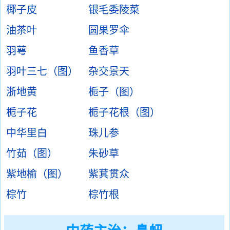
椰子皮
银毛委陵菜
油茶叶
圆果罗伞
羽萼
鱼香草
羽叶三七（图）
杂交景天
浙地黄
栀子（图）
栀子花
栀子花根（图）
中华里白
珠儿参
竹茹（图）
朱砂草
紫地榆（图）
紫萁贯众
棕竹
棕竹根