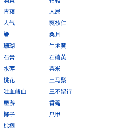
蒲黄
铅霜
青葙
人尿
人气
蕤核仁
箬
桑耳
珊瑚
生地黄
石膏
石硫黄
水萍
粟米
桃花
土马鬃
吐血衄血
王不留行
屋游
香薷
椰子
爪甲
棕榈