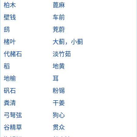
柏木
蓖麻
壁钱
车前
鸱
茺蔚
楮叶
大蓟，小蓟
代赭石
淡竹茹
稻
地黄
地榆
耳
矾石
粉锡
粪清
干姜
弓弩弦
狗心
谷精草
贯众