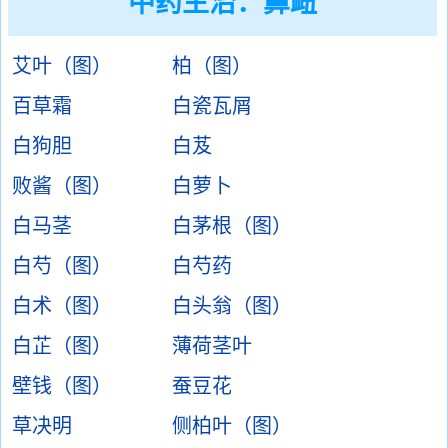
中药主治：
鼻衄
艾叶（图）
柏（图）
百草霜
白瓷瓦屑
白狗胆
白芨
败酱（图）
白萝卜
白马茎
白茅根（图）
白芍（图）
白芍药
白术（图）
白头翁（图）
白芷（图）
薄荷茎叶
壁钱（图）
蚕豆花
草决明
侧柏叶（图）