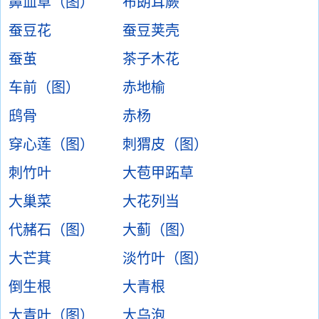
鼻血草（图）
布朗耳蕨
蚕豆花
蚕豆荚壳
蚕茧
茶子木花
车前（图）
赤地榆
鸱骨
赤杨
穿心莲（图）
刺猬皮（图）
刺竹叶
大苞甲跖草
大巢菜
大花列当
代赭石（图）
大蓟（图）
大芒萁
淡竹叶（图）
倒生根
大青根
大青叶（图）
大乌泡