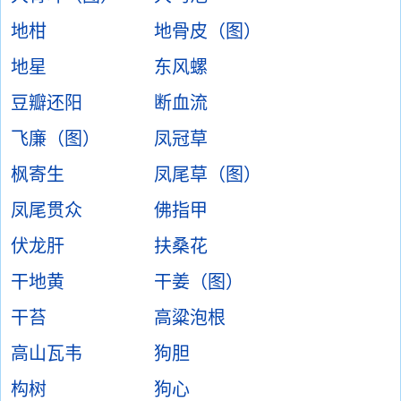
地柑
地骨皮（图）
地星
东风螺
豆瓣还阳
断血流
飞廉（图）
凤冠草
枫寄生
凤尾草（图）
凤尾贯众
佛指甲
伏龙肝
扶桑花
干地黄
干姜（图）
干苔
高粱泡根
高山瓦韦
狗胆
构树
狗心