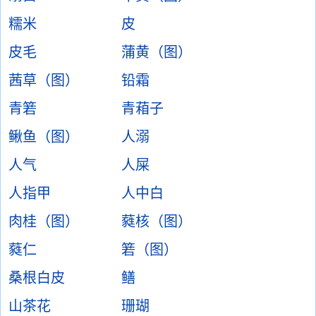
糯米
皮
皮毛
蒲黄（图）
茜草（图）
铅霜
青箬
青葙子
鳅鱼（图）
人溺
人气
人屎
人指甲
人中白
肉桂（图）
蕤核（图）
蕤仁
箬（图）
桑根白皮
鳝
山茶花
珊瑚