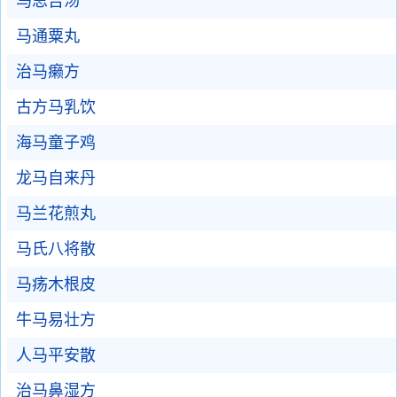
马思吉汤
马通粟丸
治马癞方
古方马乳饮
海马童子鸡
龙马自来丹
马兰花煎丸
马氏八将散
马疡木根皮
牛马易壮方
人马平安散
治马鼻湿方