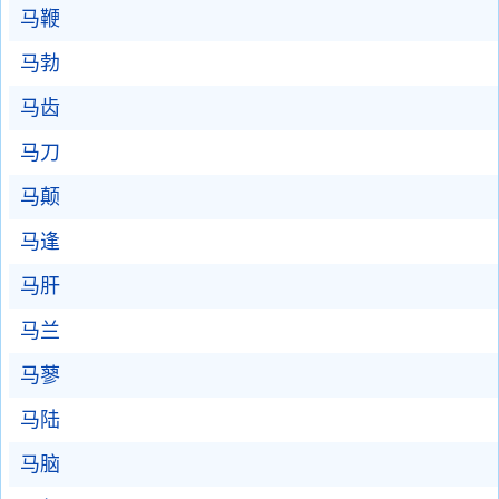
马鞭
马勃
马齿
马刀
马颠
马逢
马肝
马兰
马蓼
马陆
马脑