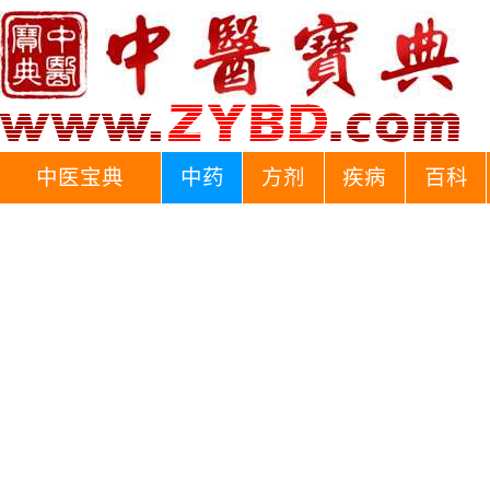
中医宝典
中药
方剂
疾病
百科