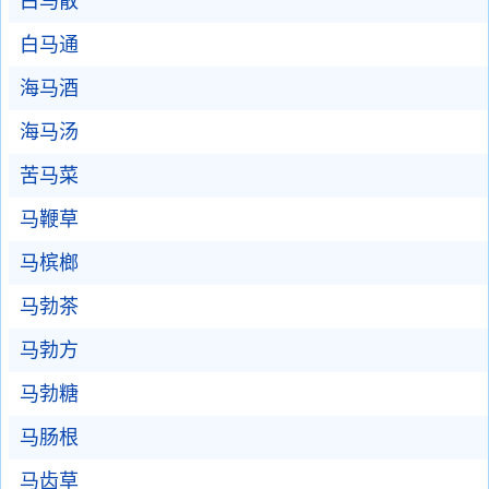
白马散
白马通
海马酒
海马汤
苦马菜
马鞭草
马槟榔
马勃茶
马勃方
马勃糖
马肠根
马齿草