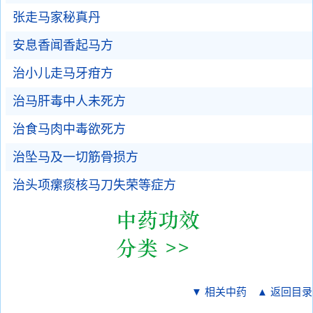
张走马家秘真丹
安息香闻香起马方
治小儿走马牙疳方
治马肝毒中人未死方
治食马肉中毒欲死方
治坠马及一切筋骨损方
治头项瘰痰核马刀失荣等症方
▼ 相关中药
▲ 返回目录