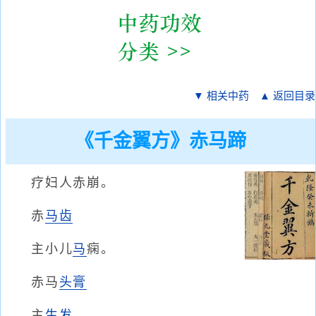
▼ 相关中药
▲ 返回目录
《千金翼方》赤马蹄
疗妇人赤崩。
赤
马齿
主小儿
马
痫。
赤马
头膏
主
生发
。