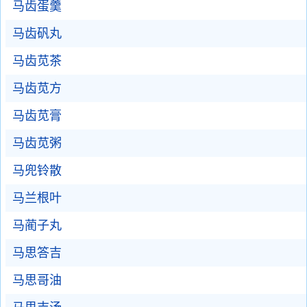
马齿蛋羹
马齿矾丸
马齿苋茶
马齿苋方
马齿苋膏
马齿苋粥
马兜铃散
马兰根叶
马蔺子丸
马思答吉
马思哥油