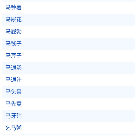
马铃薯
马尿花
马屁勃
马钱子
马芹子
马通汤
马通汁
马头骨
马先蒿
马牙硝
乞马粥