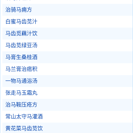
治骑马痈方
白蜜马齿苋汁
马齿觅藕汁饮
马齿苋绿豆汤
马膏生桑桂酒
马兰膏治痞积
一物马通浴汤
张走马玉霜丸
治马鞍压疮方
常山太守马灌酒
黄花菜马齿苋饮