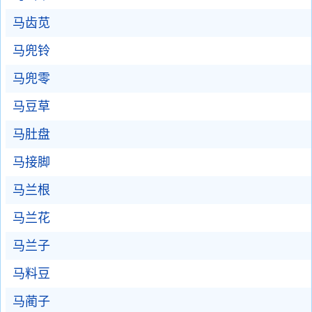
马齿苋
马兜铃
马兜零
马豆草
马肚盘
马接脚
马兰根
马兰花
马兰子
马料豆
马蔺子