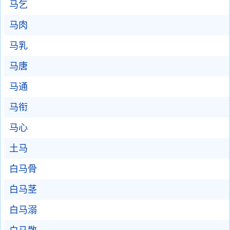
马乞
马肉
马乳
马唐
马通
马衔
马心
土马
白马骨
白马茎
白马溺