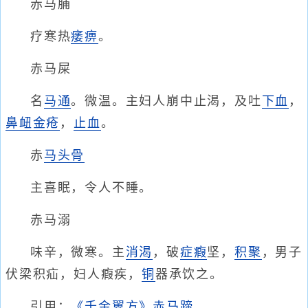
赤马脯
疗寒热
痿痹
。
赤马屎
名
马通
。微温。主妇人崩中止渴，及吐
下血
，
鼻衄
金疮
，
止血
。
赤
马头骨
主喜眠，令人不睡。
赤马溺
味辛，微寒。主
消渴
，破
症瘕
坚，
积聚
，男子
伏梁积疝，妇人瘕疾，
铜
器承饮之。
引用：
《千金翼方》赤马蹄