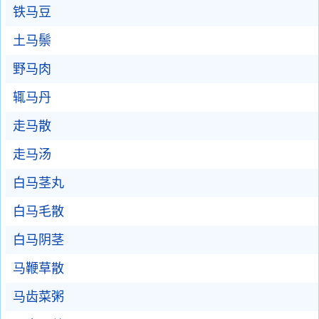
铁马豆
土马鬃
野马肉
辄马丹
走马散
走马汤
白马茎丸
白马毛散
白马阴茎
马鞭草散
马齿菜粥