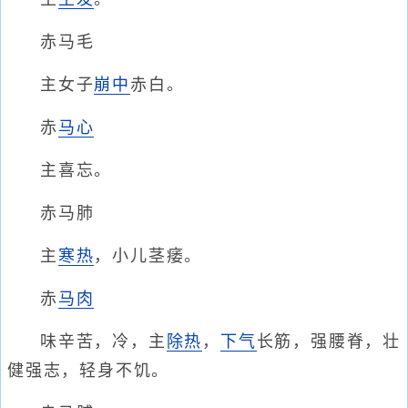
赤马毛
主女子
崩中
赤白。
赤
马心
主喜忘。
赤马肺
主
寒热
，小儿茎痿。
赤
马肉
味辛苦，冷，主
除热
，
下气
长筋，强腰脊，壮
健强志，轻身不饥。