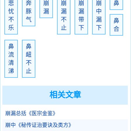
悲
奔
崩
崩
崩
崩
鼻
忧
豚
漏
漏
漏
中
不
气
不
带
漏
鼻
乐
止
下
下
合
鼻
鼻
流
衄
清
不
涕
止
相关文章
崩漏总括《医宗金鉴》
崩中《秘传证治要诀及类方》