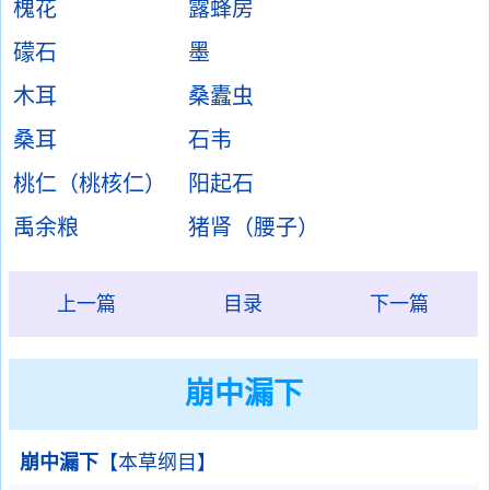
槐花
露蜂房
礞石
墨
木耳
桑蠹虫
桑耳
石韦
桃仁（桃核仁）
阳起石
禹余粮
猪肾（腰子）
上一篇
目录
下一篇
崩中漏下
崩中漏下
【本草纲目】