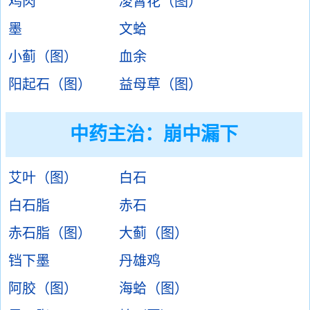
鸡肉
凌霄花（图）
墨
文蛤
小蓟（图）
血余
阳起石（图）
益母草（图）
中药主治：
崩中漏下
艾叶（图）
白石
白石脂
赤石
赤石脂（图）
大蓟（图）
铛下墨
丹雄鸡
阿胶（图）
海蛤（图）