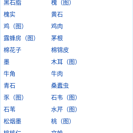
黑石脂
槐（图）
槐实
黄石
鸡（图）
鸡肉
露蜂房（图）
茅根
棉花子
棉锦皮
墨
木耳（图）
牛角
牛肉
青石
桑蠹虫
豕（图）
石韦（图）
石苇
水芹（图）
松烟墨
桃（图）