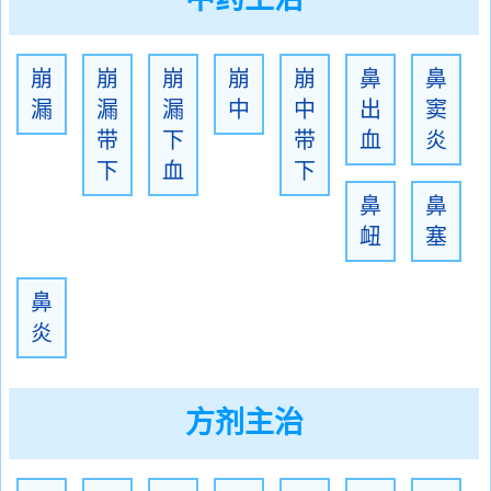
崩
崩
崩
崩
崩
鼻
鼻
漏
漏
漏
中
中
出
窦
带
下
带
血
炎
下
血
下
鼻
鼻
衄
塞
鼻
炎
方剂主治