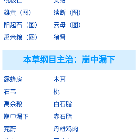
桃核仁
文蛤
雄黄（图）
续断（图）
阳起石（图）
云母（图）
禹余粮（图）
猪肾
本草纲目主治：崩中漏下
露蜂房
木耳
石韦
桃
禹余粮
白石脂
崩中漏下
赤石脂
茺蔚
丹雄鸡肉