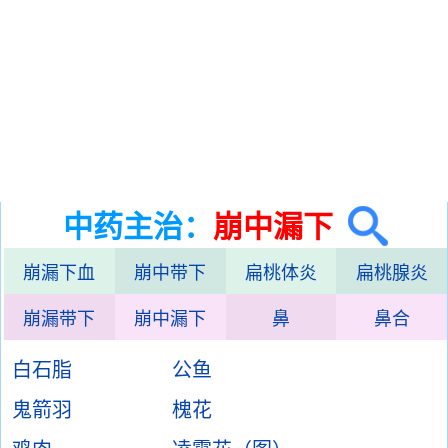
中药主治：
崩中漏下
崩漏下血
崩中带下
扁桃体炎
扁桃腺炎
崩漏带下
崩中漏下
鼻
鼻合
白石脂
公鱼
鬼箭羽
槐花