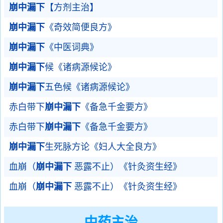
崩中漏下
【方剂主治】
崩中漏下
《奇效简便良方》
崩中漏下
《中医词典》
崩中漏下
候《诸病源候论》
崩中漏下
五色候《诸病源候论》
赤白带下
崩中漏下
《备急千金要方》
赤白带下
崩中漏下
《备急千金要方》
崩中漏下
生死脉方论《妇人大全良方》
血崩（
崩中漏下
恶露不止）《针灸资生经》
血崩（
崩中漏下
恶露不止）《针灸资生经》
中药主治