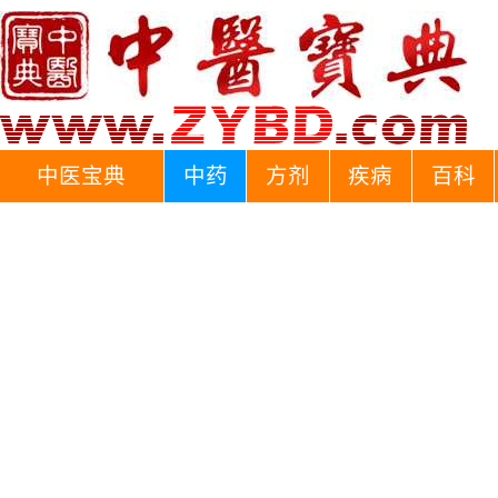
中医宝典
中药
方剂
疾病
百科