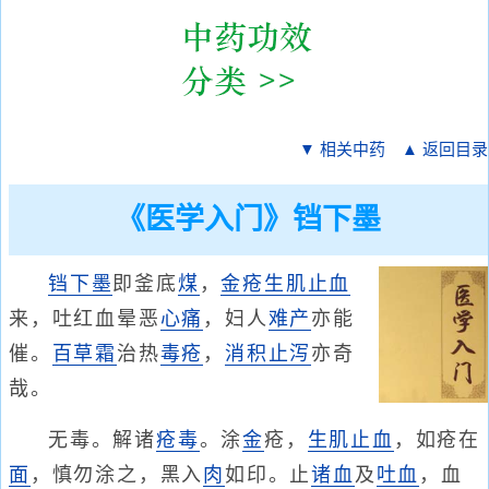
▼ 相关中药
▲ 返回目录
《医学入门》铛下墨
铛下墨
即釜底
煤
，
金疮
生肌止血
来，吐红血晕恶
心痛
，妇人
难产
亦能
催。
百草霜
治热
毒疮
，
消积
止泻
亦奇
哉。
无毒。解诸
疮毒
。涂
金
疮，
生肌
止血
，如疮在
面
，慎勿涂之，黑入
肉
如印。止
诸血
及
吐血
，血