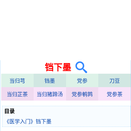
铛下墨
当归芎
铛墨
党参
刀豆
当归芷茶
当归猪蹄汤
党参鹌鹑
党参茶
目录
《医学入门》铛下墨