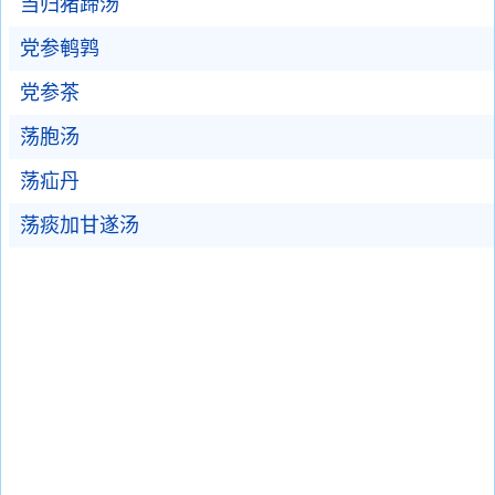
当归猪蹄汤
党参鹌鹑
党参茶
荡胞汤
荡疝丹
荡痰加甘遂汤