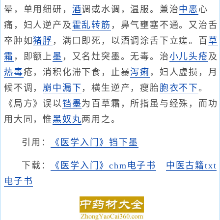
晕，单用细研，
酒
调或水调，温服。兼治
中恶
心
痛，妇人逆产及
霍乱转筋
，鼻气壅塞不通。又治舌
卒肿如
猪脬
，满口即死，以酒调涂舌下立瘥。百
草
霜
，即额上
墨
，又名灶突墨。无毒。治
小儿头疮
及
热毒
疮，消积化滞下食，止暴
泻痢
，妇人虚损，月
候不调，
崩中漏下
，横生逆产，瘦胎
胞衣不下
。
《局方》误以
铛墨
为百草霜，所指虽与经殊，而功
用大同，惟
黑奴丸
两用之。
引用：
《医学入门》铛下墨
下载：
《医学入门》chm电子书
中医古籍txt
电子书