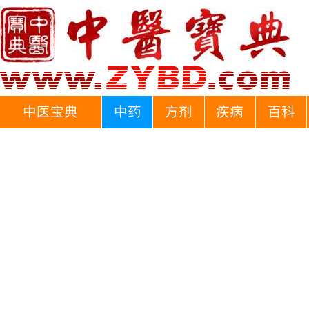
中医宝典
中药
方剂
疾病
百科