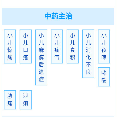
中药主治
小
小
小
小
小
小
小
儿
儿
儿
儿
儿
儿
儿
惊
口
麻
疝
食
消
夜
痫
疮
痹
气
积
化
啼
后
不
遗
良
哮
症
喘
胁
泄
痛
痢