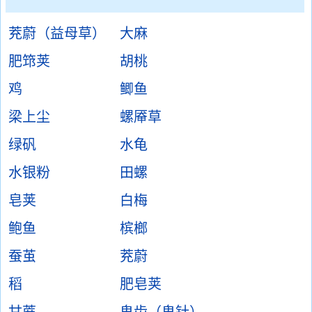
茺蔚（益母草）
大麻
肥筇荚
胡桃
鸡
鲫鱼
梁上尘
螺厣草
绿矾
水龟
水银粉
田螺
皂荚
白梅
鲍鱼
槟榔
蚕茧
茺蔚
稻
肥皂荚