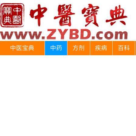
中医宝典
中药
方剂
疾病
百科