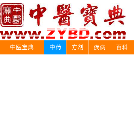
中医宝典
中药
方剂
疾病
百科