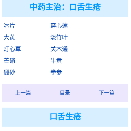
中药主治：口舌生疮
冰片
穿心莲
大黄
淡竹叶
灯心草
关木通
芒硝
牛黄
硼砂
拳参
上一篇
目录
下一篇
口舌生疮