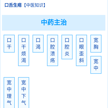
口舌生疮
【中医知识】
中药主治
口
口
口
口
口
口
宽
干
干
渴
腔
腔
眼
胸
烦
溃
炎
歪
渴
疡
斜
宽
中
宽
宽
中
中
理
下
气
气