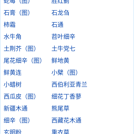
蛇莓（图）
胜红蓟
石膏（图）
石龙刍
柿霜
石通
水牛角
苕叶细辛
土荆芥（图）
土牛党七
尾花细辛（图）
鲜地黄
鲜黄连
小檗（图）
小蜡树
西伯利亚青兰
西瓜皮（图）
细花丁香蓼
新疆木通
熊尾草
细辛（图）
西藏花木通
玄明粉
熏衣草