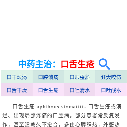
中药主治：
口舌生疮
口干烦渴
口腔溃疡
口眼歪斜
狂犬咬伤
口舌干燥
口舌生疮
口吐清水
口吐酸水
口舌生疮 aphthous stomatitis 口舌生疮或溃
烂、出现局部疼痛的口腔病。部分患者常反复发
作，甚至溃疡久不愈合。多由心脾积热，外感热