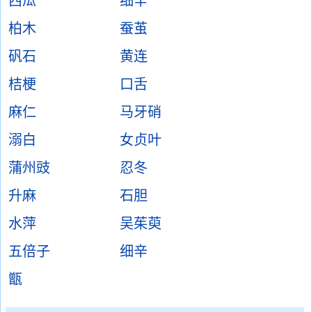
西瓜
细辛
柏木
蚕茧
矾石
黄连
桔梗
口舌
麻仁
马牙硝
溺白
女贞叶
蒲州豉
忍冬
升麻
石胆
水萍
吴茱萸
五倍子
细辛
甑