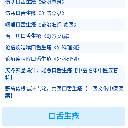
伤寒
口舌生疮
《圣济总录》
伤寒
口舌生疮
《圣济总录》
咽喉
口舌生疮
《证治准绳·疡医》
治一切
口舌生疮
《奇方类编》
论疽疾咽喉
口舌生疮
《外科理例》
论疽疾咽喉
口舌生疮
《外科理例》
天冬鲜品捣汁，能愈
口舌生疮
【中医临床中医五官
科】
野蔷薇根捣汁点涂，善医
口舌生疮
【中医文化中医医
案】
口舌生疮