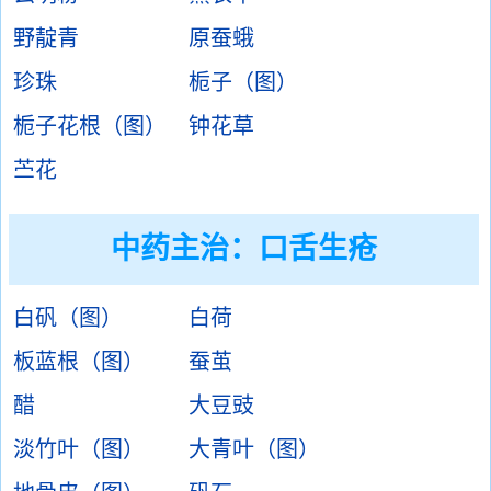
野靛青
原蚕蛾
珍珠
栀子（图）
栀子花根（图）
钟花草
苎花
中药主治：
口舌生疮
白矾（图）
白荷
板蓝根（图）
蚕茧
醋
大豆豉
淡竹叶（图）
大青叶（图）