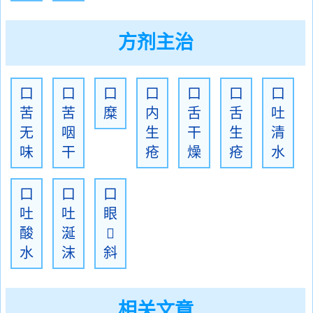
方剂主治
口
口
口
口
口
口
口
苦
苦
糜
内
舌
舌
吐
无
咽
生
干
生
清
味
干
疮
燥
疮
水
口
口
口
吐
吐
眼
酸
涎

水
沫
斜
相关文章