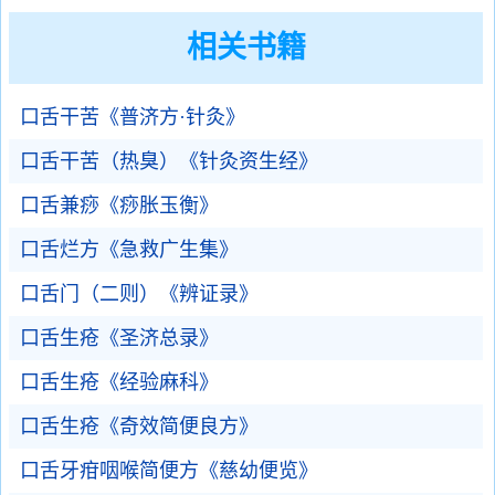
相关书籍
口舌干苦《普济方·针灸》
口舌干苦（热臭）《针灸资生经》
口舌兼痧《痧胀玉衡》
口舌烂方《急救广生集》
口舌门（二则）《辨证录》
口舌生疮《圣济总录》
口舌生疮《经验麻科》
口舌生疮《奇效简便良方》
口舌牙疳咽喉简便方《慈幼便览》