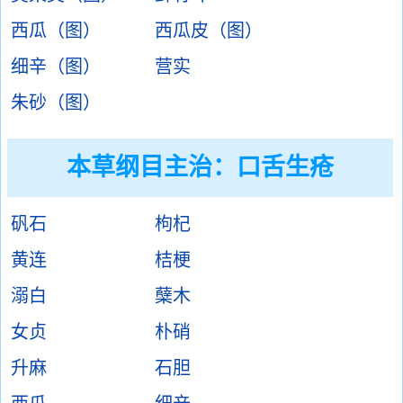
西瓜（图）
西瓜皮（图）
细辛（图）
营实
朱砂（图）
本草纲目主治：口舌生疮
矾石
枸杞
黄连
桔梗
溺白
蘖木
女贞
朴硝
升麻
石胆