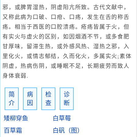
邪，或脾胃湿热，阴虚阳亢所致。古代文献中，
又称此病为口破、口疳、口疡，发生在舌的称舌
疡。相当于西医的口腔溃疡。疮疡皆属于火，但
有实火与虚火的区别，如因烟酒不节，或多食肥
甘厚味，留滞生热，或外感风热、湿热之邪，入
里化火，或情志郁结，久而化火，多属实火;素体
阴虚，热病伤阴，或睡眠不足，长期疲劳而致人
身体衰弱.
简
病
检
诊
介
因
查
断
矮柳穿鱼
白草莓
百草霜
白矾（图）