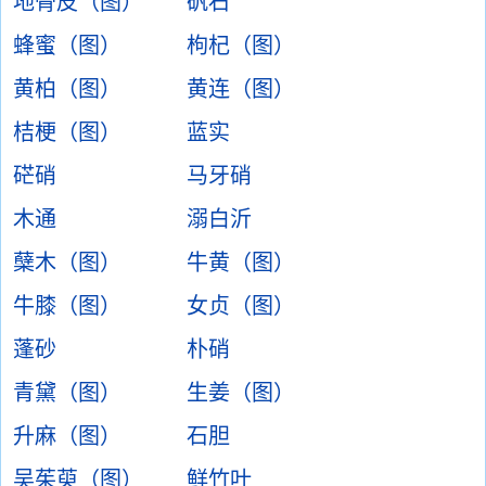
地骨皮（图）
矾石
蜂蜜（图）
枸杞（图）
黄柏（图）
黄连（图）
桔梗（图）
蓝实
硭硝
马牙硝
木通
溺白沂
蘖木（图）
牛黄（图）
牛膝（图）
女贞（图）
蓬砂
朴硝
青黛（图）
生姜（图）
升麻（图）
石胆
吴茱萸（图）
鲜竹叶