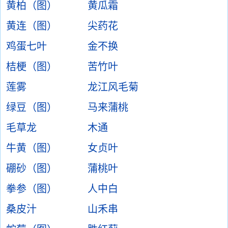
黄柏（图）
黄瓜霜
黄连（图）
尖药花
鸡蛋七叶
金不换
桔梗（图）
苦竹叶
莲雾
龙江风毛菊
绿豆（图）
马来蒲桃
毛草龙
木通
牛黄（图）
女贞叶
硼砂（图）
蒲桃叶
拳参（图）
人中白
桑皮汁
山禾串