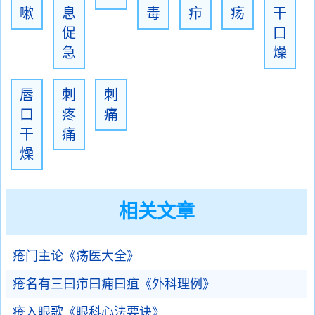
嗽
息
毒
疖
疡
干
促
口
急
燥
唇
刺
刺
口
疼
痛
干
痛
燥
相关文章
疮门主论《疡医大全》
疮名有三曰疖曰痈曰疽《外科理例》
疮入眼歌《眼科心法要诀》