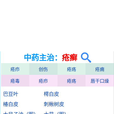
中药主治：
疮癣
疮疖
创伤
疮疡
疮痈
疮毒
疮疖
疮疡
唇干口燥
巴豆叶
樗白皮
椿白皮
刺楸树皮