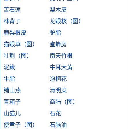
苦石莲
梨木皮
林背子
龙眼核（图）
鹿梨根皮
驴脂
猫眼草（图）
蜜蜂房
牡荆（图）
南天竹根
泥鳅
牛耳大黄
牛脂
泡桐花
铺山燕
清明菜
青葙子
商陆（图）
山猫儿
石花
使君子（图）
石脑油