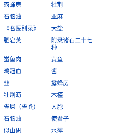
露蜂房
牡荆
石脑油
亚麻
《名医别录》
大盐
肥皂荚
附录诸石二十七
种
鲎鱼肉
黄鱼
鸡冠血
酱
韭
露蜂房
牡荆沥
木槿
雀屎（雀粪）
人胞
石脑油
使君子
似山矾
水萍