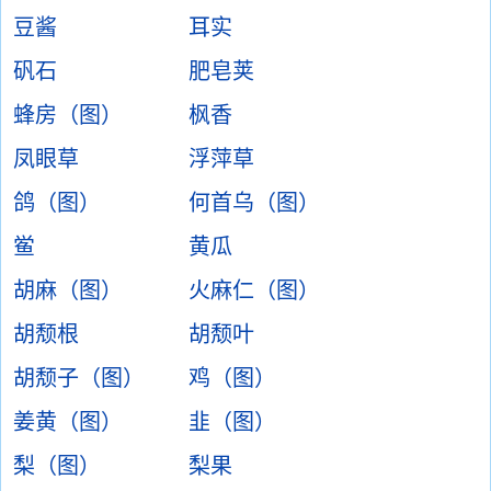
豆酱
耳实
矾石
肥皂荚
蜂房（图）
枫香
凤眼草
浮萍草
鸽（图）
何首乌（图）
鲎
黄瓜
胡麻（图）
火麻仁（图）
胡颓根
胡颓叶
胡颓子（图）
鸡（图）
姜黄（图）
韭（图）
梨（图）
梨果