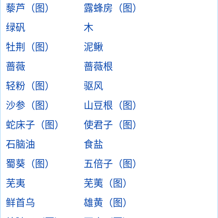
藜芦（图）
露蜂房（图）
绿矾
木
牡荆（图）
泥鳅
蔷薇
蔷薇根
轻粉（图）
驱风
沙参（图）
山豆根（图）
蛇床子（图）
使君子（图）
石脑油
食盐
蜀葵（图）
五倍子（图）
芜夷
芜荑（图）
鲜首乌
雄黄（图）