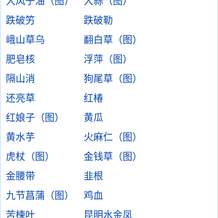
大风子油（图）
大蒜（图）
跌破竻
跌破勒
峨山草乌
翻白草（图）
肥皂核
浮萍（图）
隔山消
狗尾草（图）
还亮草
红椿
红娘子（图）
黄瓜
黄水芋
火麻仁（图）
虎杖（图）
金钱草（图）
金腰带
韭根
九节菖蒲（图）
鸡血
苦楝叶
昆明水金凤