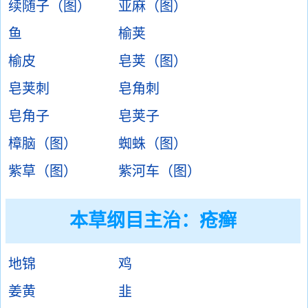
续随子（图）
亚麻（图）
鱼
榆荚
榆皮
皂荚（图）
皂荚刺
皂角刺
皂角子
皂荚子
樟脑（图）
蜘蛛（图）
紫草（图）
紫河车（图）
本草纲目主治：疮癣
地锦
鸡
姜黄
韭