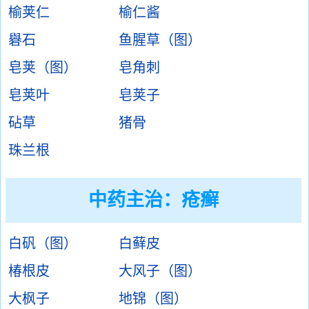
榆荚仁
榆仁酱
礜石
鱼腥草（图）
皂荚（图）
皂角刺
皂荚叶
皂荚子
砧草
猪骨
珠兰根
中药主治：
疮癣
白矾（图）
白藓皮
椿根皮
大风子（图）
大枫子
地锦（图）