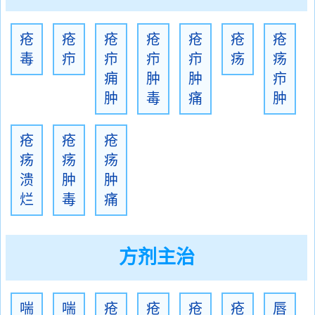
疮
疮
疮
疮
疮
疮
疮
毒
疖
疖
疖
疖
疡
疡
痈
肿
肿
疖
肿
毒
痛
肿
疮
疮
疮
疡
疡
疡
溃
肿
肿
烂
毒
痛
方剂主治
喘
喘
疮
疮
疮
疮
唇