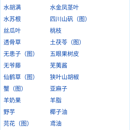
水胡满
水金凤茎叶
水苏根
四川山矾（图）
丝瓜叶
桃枝
透骨草
土茯苓（图）
无患子（图）
五眼果树皮
无爷藤
芜荑酱
仙鹤草（图）
狭叶山胡椒
蟹（图）
亚麻子
羊奶果
羊脂
野芋
椰子油
芫花（图）
鸢油