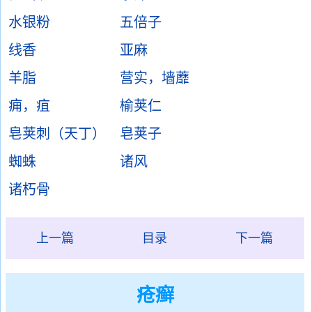
水银粉
五倍子
线香
亚麻
羊脂
营实，墙蘼
痈，疽
榆荚仁
皂荚刺（天丁）
皂荚子
蜘蛛
诸风
诸朽骨
上一篇
目录
下一篇
疮癣