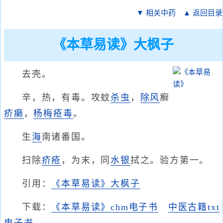
▼ 相关中药
▲ 返回目录
《本草易读》大枫子
去壳。
辛，热，有毒。攻蚊
杀虫
，
除风
癣
疥癞
，
杨梅
疮毒
。
生
海
南诸番国。
扫除
疥疮
，为末，同
水银
拭之。验方第一。
引用：
《本草易读》大枫子
下载：
《本草易读》chm电子书
中医古籍txt