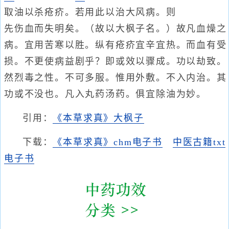
取油以杀疮疥。若用此以治大风病。则
先伤血而失明矣。（故以大枫子名。）故凡血燥之
病。宜用苦寒以胜。纵有疮疥宜辛宜热。而血有受
损。不更使病益剧乎？即或效以骤成。功以劫致。
然烈毒之性。不可多服。惟用外敷。不入内治。其
功或不没也。凡入丸药汤药。俱宜除油为妙。
引用：
《本草求真》大枫子
下载：
《本草求真》chm电子书
中医古籍txt
电子书