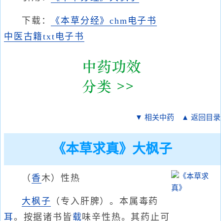
下载：
《本草分经》chm电子书
中医古籍txt电子书
▼ 相关中药
▲ 返回目录
《本草求真》大枫子
（
香
木）性热
大枫子
（专入肝脾）。本属毒药
耳
。按据诸书皆
载
味辛性热。其药止可