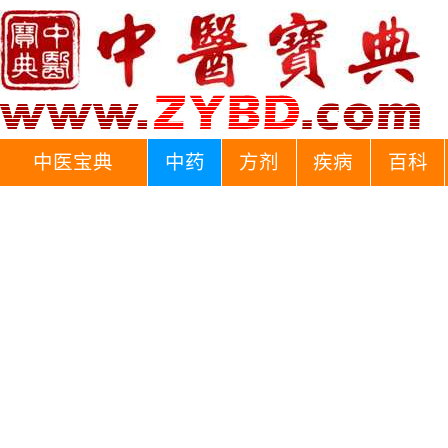
中医宝典
中药
方剂
疾病
百科