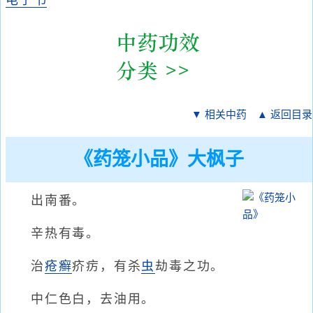
电子书
▼ 相关中药
▲ 返回目录
《药笼小品》大枫子
出南番。
辛热有毒。
治
疮癣
疥疠，有杀
虫
劫毒之功。
中仁色白，去油用。