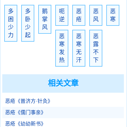
多
多
鹅
呃
恶
恶
恶
困
卧
掌
逆
疮
风
寒
少
少
风
力
起
恶
恶
恶
寒
寒
露
发
无
不
热
汗
下
相关文章
恶疮《普济方·针灸》
恶疮《儒门事亲》
恶疮《幼幼新书》