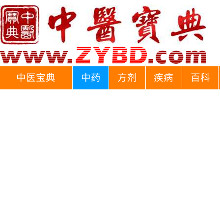
中医宝典
中药
方剂
疾病
百科