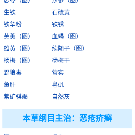
忍冬（图）
沙参（图）
生铁
石硫黄
铁华粉
铁锈
芜荑（图）
血竭（图）
雄黄（图）
续随子（图）
杨梅（图）
杨梅干
野狼毒
营实
鱼肝
皂矾
紫矿骐竭
自然灰
本草纲目主治：恶疮疥癣