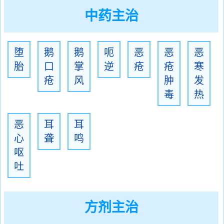
中药主治
堕
鹅
鹅
呃
恶
恶
恶
胎
口
掌
逆
疮
疮
寒
疮
风
肿
发
毒
热
恶
耳
耳
心
聋
鸣
呕
吐
方剂主治