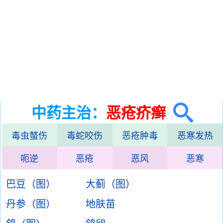
中药主治：
恶疮疥癣
毒虫螫伤
毒蛇咬伤
恶疮肿毒
恶寒发热
呃逆
恶疮
恶风
恶寒
巴豆（图）
大蓟（图）
丹参（图）
地肤苗