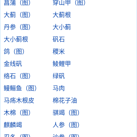
菖蒲（图）
穿山甲（图）
大蓟（图）
大蓟根
丹参（图）
大小蓟
大小蓟根
矾石
鸽（图）
稷米
金线矾
鲮鲤甲
络石（图）
绿矾
鳗鲡鱼（图）
马肉
马疡木根皮
棉花子油
木棉（图）
骐竭（图）
麒麟竭
人参（图）