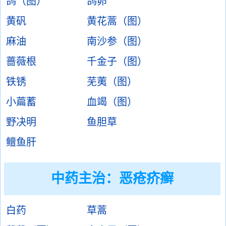
鸽（图）
鸽卵
黄矾
黄花蒿（图）
麻油
南沙参（图）
蔷薇根
千金子（图）
铁锈
芜荑（图）
小萹蓄
血竭（图）
野决明
鱼胆草
鳣鱼肝
中药主治：
恶疮疥癣
白药
草蒿