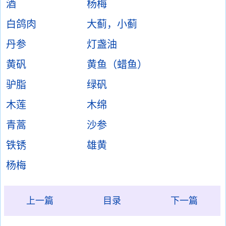
酒
杨梅
白鸽肉
大蓟，小蓟
丹参
灯盏油
黄矾
黄鱼（蜡鱼）
驴脂
绿矾
木莲
木绵
青蒿
沙参
铁锈
雄黄
杨梅
上一篇
目录
下一篇