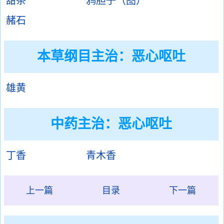
甜茶
鸦胆子（图）
赭石
本草纲目主治：恶心呕吐
雄黄
中药主治：恶心呕吐
丁香
青木香
上一篇
目录
下一篇