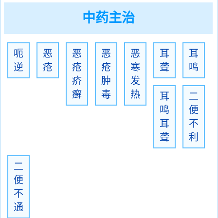
中药主治
呃
恶
恶
恶
恶
耳
耳
逆
疮
疮
疮
寒
聋
鸣
疥
肿
发
癣
毒
热
耳
二
鸣
便
耳
不
聋
利
二
便
不
通