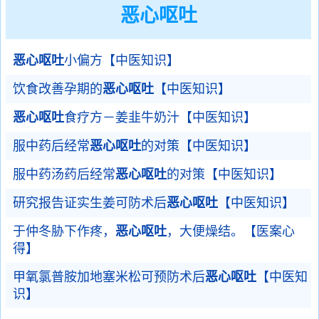
恶心呕吐
恶心呕吐
小偏方【中医知识】
饮食改善孕期的
恶心呕吐
【中医知识】
恶心呕吐
食疗方－姜韭牛奶汁【中医知识】
服中药后经常
恶心呕吐
的对策【中医知识】
服中药汤药后经常
恶心呕吐
的对策【中医知识】
研究报告证实生姜可防术后
恶心呕吐
【中医知识】
于仲冬胁下作疼，
恶心呕吐
，大便燥结。【医案心
得】
甲氧氯普胺加地塞米松可预防术后
恶心呕吐
【中医知
识】