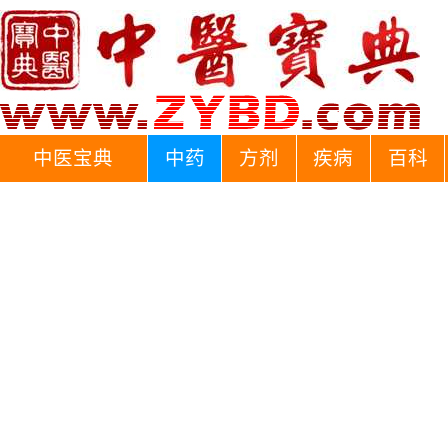
中医宝典
中药
方剂
疾病
百科