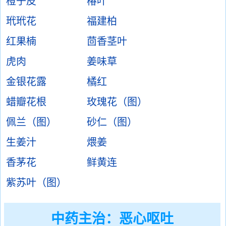
橙子皮
椿叶
玳玳花
福建柏
红果楠
茴香茎叶
虎肉
姜味草
金银花露
橘红
蜡瓣花根
玫瑰花（图）
佩兰（图）
砂仁（图）
生姜汁
煨姜
香茅花
鲜黄连
紫苏叶（图）
中药主治：
恶心呕吐