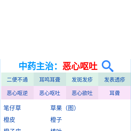
中药主治：
恶心呕吐
二便不通
耳鸣耳聋
发斑发疹
发表透疹
恶心呕逆
恶心呕吐
恶心欲吐
耳聋
笔仔草
草果（图）
橙皮
橙子