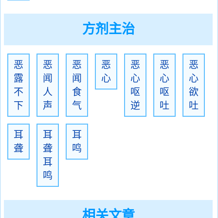
方剂主治
恶
恶
恶
恶
恶
恶
恶
露
闻
闻
心
心
心
心
不
人
食
呕
呕
欲
下
声
气
逆
吐
吐
耳
耳
耳
聋
聋
鸣
耳
鸣
相关文章