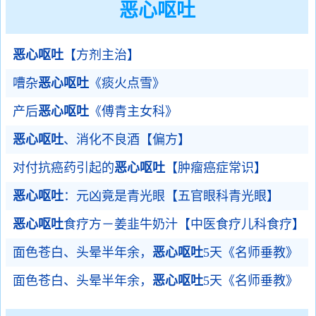
恶心呕吐
恶心呕吐
【方剂主治】
嘈杂
恶心呕吐
《痰火点雪》
产后
恶心呕吐
《傅青主女科》
恶心呕吐
、消化不良酒【偏方】
对付抗癌药引起的
恶心呕吐
【肿瘤癌症常识】
恶心呕吐
：元凶竟是青光眼【五官眼科青光眼】
恶心呕吐
食疗方－姜韭牛奶汁【中医食疗儿科食疗】
面色苍白、头晕半年余，
恶心呕吐
5天《名师垂教》
面色苍白、头晕半年余，
恶心呕吐
5天《名师垂教》