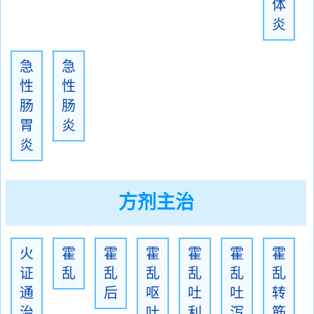
体
炎
急
急
性
性
肠
肠
胃
炎
炎
方剂主治
火
霍
霍
霍
霍
霍
霍
证
乱
乱
乱
乱
乱
乱
通
后
呕
吐
吐
转
治
吐
利
泻
筋