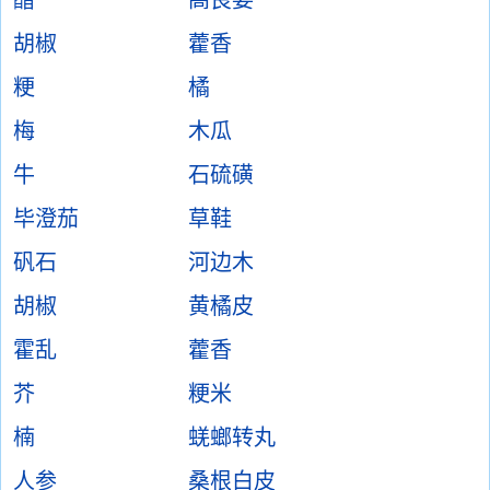
醋
高良姜
胡椒
藿香
粳
橘
梅
木瓜
牛
石硫磺
毕澄茄
草鞋
矾石
河边木
胡椒
黄橘皮
霍乱
藿香
芥
粳米
楠
蜣螂转丸
人参
桑根白皮