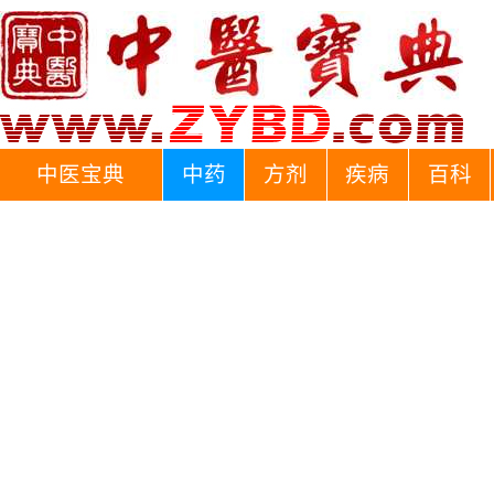
中医宝典
中药
方剂
疾病
百科