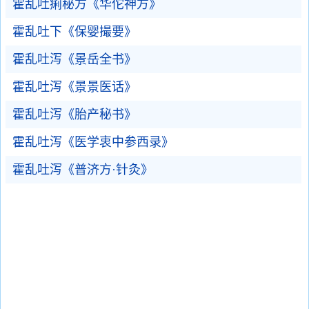
霍乱吐痢秘方《华佗神方》
霍乱吐下《保婴撮要》
霍乱吐泻《景岳全书》
霍乱吐泻《景景医话》
霍乱吐泻《胎产秘书》
霍乱吐泻《医学衷中参西录》
霍乱吐泻《普济方·针灸》