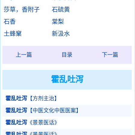
莎草，香附子
石硫黄
石香
棠梨
土蜂窠
新汲水
上一篇
目录
下一篇
霍乱吐泻
霍乱吐泻
【方剂主治】
霍乱吐泻
【中医文化中医医案】
霍乱吐泻
《景景医话》
霍乱吐泻
《景景医话》