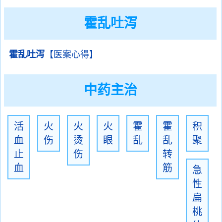
霍乱吐泻
霍乱吐泻
【医案心得】
中药主治
活
火
火
火
霍
霍
积
血
伤
烫
眼
乱
乱
聚
止
伤
转
血
筋
急
性
扁
桃