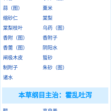
蒜（图）
粟米
缩砂仁
棠梨
棠梨枝叶
乌药（图）
香附（图）
香附子
香薷（图）
阴阳水
闸极木皮
蜇砂
制附子
朱砂（图）
诸水
本草纲目主治：霍乱吐泻