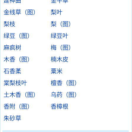
建神曲
金牛草
金线草（图）
梨叶
梨枝
梨（图）
绿豆（图）
绿豆叶
麻疯树
梅（图）
木香（图）
楠木皮
石香葇
粟米
棠梨枝叶
檀香（图）
土木香（图）
乌药（图）
香附（图）
香樟根
朱砂草