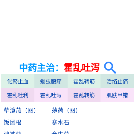
中药主治：
霍乱吐泻
化瘀止血
蛔虫腹痛
霍乱转筋
活络止痛
霍乱吐利
霍乱吐泻
霍乱转筋
肌肤甲错
荜澄茄（图）
薄荷（图）
饭团根
寒水石