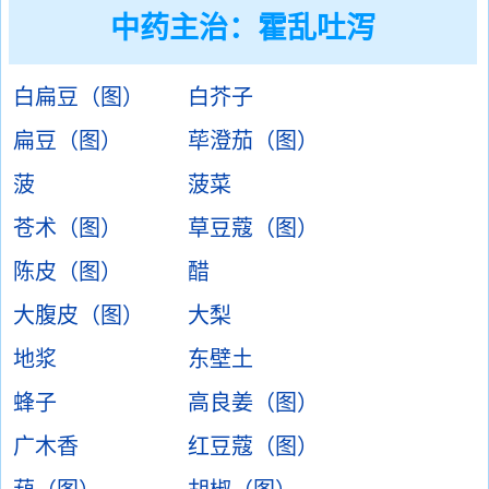
中药主治：
霍乱吐泻
白扁豆（图）
白芥子
扁豆（图）
荜澄茄（图）
菠
菠菜
苍术（图）
草豆蔻（图）
陈皮（图）
醋
大腹皮（图）
大梨
地浆
东壁土
蜂子
高良姜（图）
广木香
红豆蔻（图）