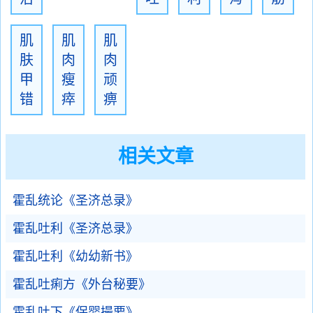
肌
肌
肌
肤
肉
肉
甲
瘦
顽
错
瘁
痹
相关文章
霍乱统论《圣济总录》
霍乱吐利《圣济总录》
霍乱吐利《幼幼新书》
霍乱吐痢方《外台秘要》
霍乱吐下《保婴撮要》