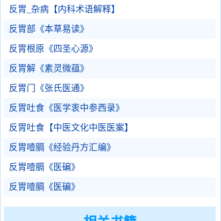
反胃_杂病【内科术语解释】
反胃部《本草易读》
反胃根原《四圣心源》
反胃解《素灵微蕴》
反胃门《张氏医通》
反胃吐食《医学衷中参西录》
反胃吐食【中医文化中医医案】
反胃噎膈《经验丹方汇编》
反胃噎膈《医碥》
反胃噎膈《医碥》