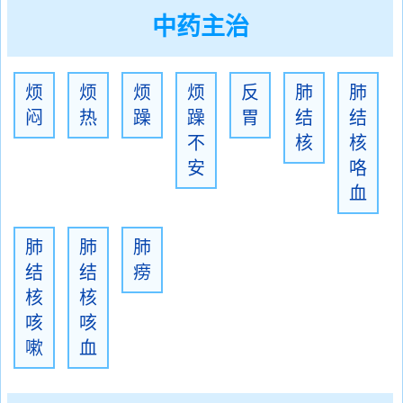
中药主治
烦
烦
烦
烦
反
肺
肺
闷
热
躁
躁
胃
结
结
不
核
核
安
咯
血
肺
肺
肺
结
结
痨
核
核
咳
咳
嗽
血