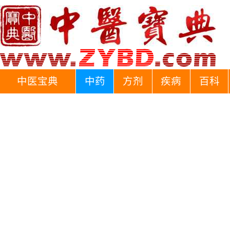
中医宝典
中药
方剂
疾病
百科