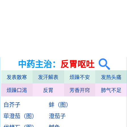
中药主治：
反胃呕吐
发表散寒
发汗解表
烦躁不安
发热头痛
烦躁口渴
反胃
芳香开窍
肺气不足
白芥子
蚌（图）
荜澄茄（图）
澄茄子