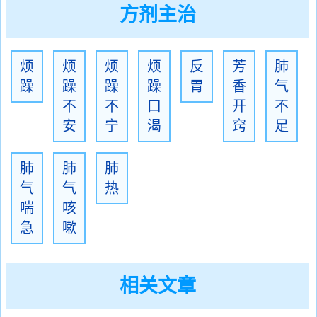
方剂主治
烦
烦
烦
烦
反
芳
肺
躁
躁
躁
躁
胃
香
气
不
不
口
开
不
安
宁
渴
窍
足
肺
肺
肺
气
气
热
喘
咳
急
嗽
相关文章