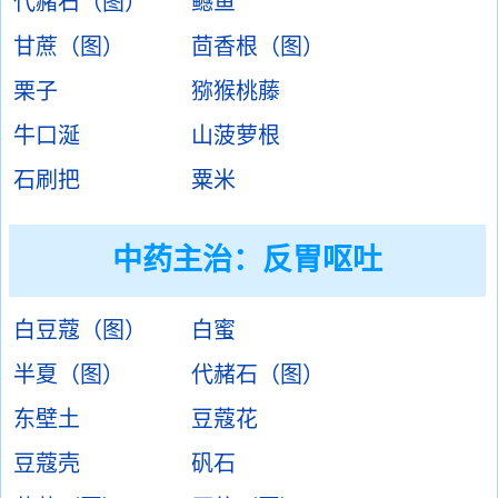
代赭石（图）
鳡鱼
甘蔗（图）
茴香根（图）
栗子
猕猴桃藤
牛口涎
山菠萝根
石刷把
粟米
中药主治：
反胃呕吐
白豆蔻（图）
白蜜
半夏（图）
代赭石（图）
东壁土
豆蔻花
豆蔻壳
矾石