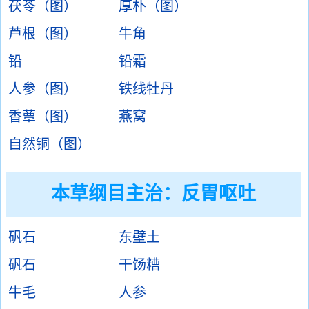
茯苓（图）
厚朴（图）
芦根（图）
牛角
铅
铅霜
人参（图）
铁线牡丹
香蕈（图）
燕窝
自然铜（图）
本草纲目主治：反胃呕吐
矾石
东壁土
矾石
干饧糟
牛毛
人参