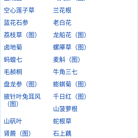
空心莲子草
兰花根
蓝花石参
老白花
荔枝草（图）
龙船花（图）
卤地菊
螺厣草（图）
蚂蝗七
麦斛（图）
毛赪桐
牛角三七
盘龙参（图）
蟛蜞菊（图）
披针叶兔耳风
千日红（图）
（图）
山菠萝根
山矾叶
蛇根草
肾蕨（图）
石上藕