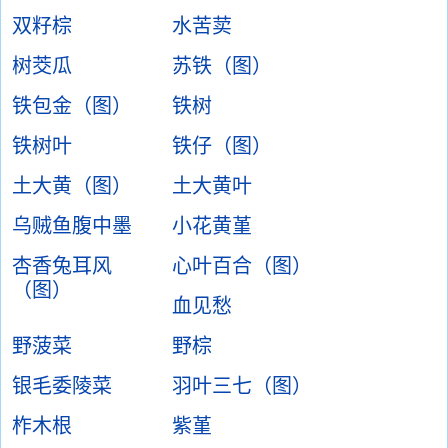
双籽棕
水苦荬
树茭瓜
苏铁（图）
铁包金（图）
铁树
铁树叶
铁仔（图）
土大黄（图）
土大黄叶
乌贼鱼腹中墨
小花黄堇
杏香兔耳风
心叶百合（图）
（图）
血见愁
野菠菜
野棕
银毛委陵菜
羽叶三七（图）
柞木根
紫堇