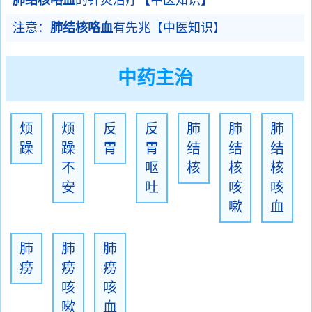
肺结核咯血
的针灸治疗【中医知识】
注意：
肺结核咯血
有先兆【中医知识】
中药主治
烦
烦
反
反
肺
肺
肺
躁
躁
胃
胃
结
结
结
不
呕
核
核
核
安
吐
咳
咳
嗽
血
肺
肺
肺
痨
痨
痨
咳
咳
嗽
血