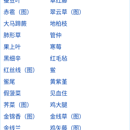
蚕豆叶
草红藤
赤雹（图）
翠云草（图）
大马蹄蕨
地柏枝
肺形草
管仲
果上叶
寒莓
黑细辛
红毛毡
红丝线（图）
鲎
鲎尾
黄紫堇
假菠菜
见血住
荠菜（图）
鸡大腿
金锦香（图）
金线草（图）
金线兰
鸡矢藤（图）