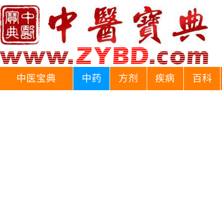
中医宝典
中药
方剂
疾病
百科