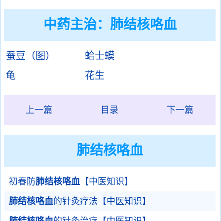
中药主治：
肺结核咯血
蚕豆（图）
蛤士蟆
龟
花生
上一篇
目录
下一篇
肺结核咯血
初春防
肺结核咯血
【中医知识】
肺结核咯血
的针灸疗法【中医知识】