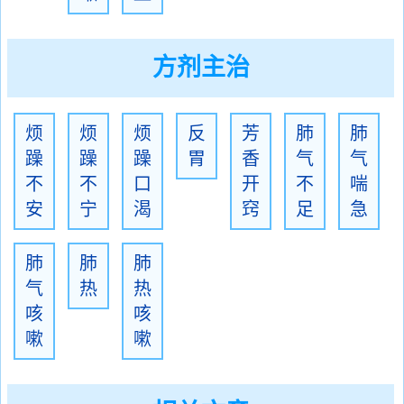
方剂主治
烦
烦
烦
反
芳
肺
肺
躁
躁
躁
胃
香
气
气
不
不
口
开
不
喘
安
宁
渴
窍
足
急
肺
肺
肺
气
热
热
咳
咳
嗽
嗽