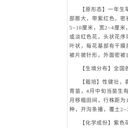
【原形态】一年生
部膨大，带紫红色，密
5~10厘米，宽2~4
或淡红色花，头状花序
叶状，每花基部有干膜
被片披针形，外面密被
【生境分布】全国
【栽培】性健壮，
育苗，4月中旬当苗生有
月移植田间，行株距为1
种，开沟条播，覆土2~
【化学成份】紫色花序