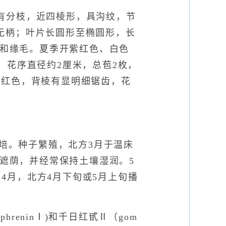
，有分枝，近四棱形，具沟纹，节
无柄；叶片长圆形至椭圆形，长
毛和缘毛。夏季开紫红色、白色
，花序直径约2厘米，总苞2枚，
紫红色，背棱有显明细锯齿，花
。
培。种子繁殖，北方3月于温床
当遮荫，并经常保持土壤湿润。5
、4月，北方4月下旬或5月上旬播
reninⅠ)和千日红甙Ⅱ（gom