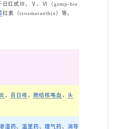
红甙Ⅲ、Ⅴ、Ⅵ（gomp-hre
菜
红素（isoamaranthin）等。
炎
，
百日咳
，
肺结核咯血
，
头
渗湿药
、
温里药
、
理气药
、
消导