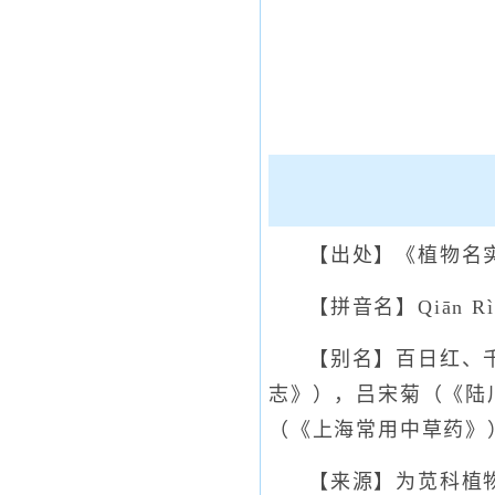
【出处】《植物名
【拼音名】Qiān Rì
【别名】百日红、
志》），吕宋菊（《陆
（《上海常用中草药》
【来源】为苋科植