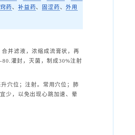
开窍药
、
补益药
、
固涩药
、
外用
。合并滤液，浓缩成流膏状，再
-80.灌封，灭菌，制成30%注射
3毫升穴位；注射。常用穴位；肺
位宜少，以免出现心跳加速、晕