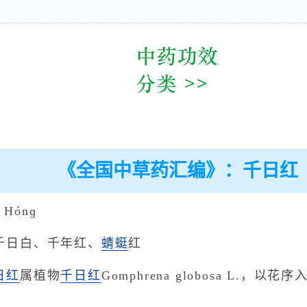
《全国中草药汇编》：千日红
 Hónɡ
千日白、千年红、
蜻蜓
红
日红
属植物
千日红
Gomphrena globosa L.，