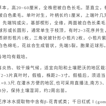
草本，高20~60厘米，全株密被白色长毛。茎直立
被白色柔毛。单叶对生，叶柄长约1厘米，上端叶几
厘米，先端钝或尖，基部楔形，全缘，两面被白色长柔
球形或长圆形，通常单生于枝顶，有时2~3花序并生
质卵形苞片1枚，三角状披针形小苞片2枚，小苞片
白色绵毛，花丝合生成管状，先端5裂。胞果近球形
各地均有栽培。
喜炎热、较干燥气候，适宜向阳和土壤肥沃的地区栽
2~3片真叶时，假植，株距2~3寸。假植后，须适
×0.3尺.在灌水方便的地区,也可采用直播法,南方3
3分，保持土壤湿润，约2周出苗。
冰水提取物中含有β-花青甙类；千日红甙Ⅰ(gomph