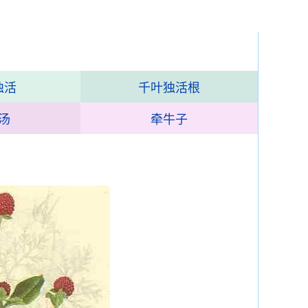
独活
千叶独活根
汤
牵牛子