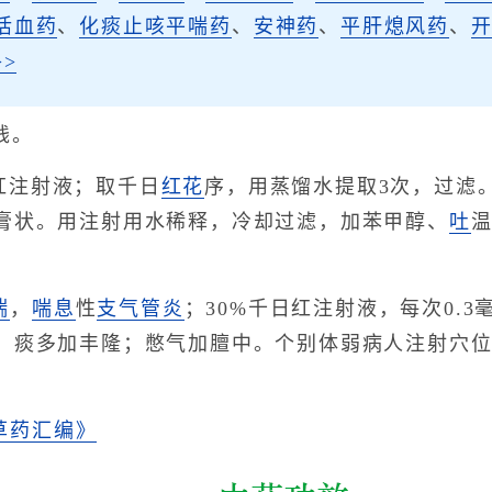
活血药
、
化痰止咳平喘药
、
安神药
、
平肝熄风药
、
>
钱。
红注射液；取千日
红花
序，用蒸馏水提取3次，过滤
膏状。用注射用水稀释，冷却过滤，加苯甲醇、
吐
温
喘
，
喘息
性
支气管炎
；30%千日红注射液，每次0.
；痰多加丰隆；憋气加膻中。个别体弱病人注射穴
草药汇编》