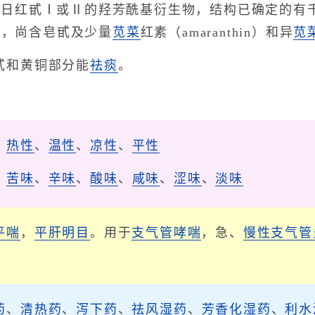
种为千日红甙Ⅰ或Ⅱ的羟芳酰基衍生物，结构已确定的有千日
外，尚含皂甙及少量
苋菜
红素（amaranthin）和异
苋
甙和黄铜部分能
祛痰
。
、
热性
、
温性
、
凉性
、
平性
、
苦味
、
辛味
、
酸味
、
咸味
、
涩味
、
淡味
平喘
，
平肝明目
。用于
支气管哮喘
，急、
慢性支气管
药
、
清热药
、
泻下药
、
祛风湿药
、
芳香化湿药
、
利水