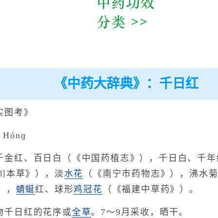
《中药大辞典》：千日红
实图考》
 Hónɡ
千金红、百日白（《中国药植志》），千日白、千年
川本草》），淡
水花
（《南宁市药物志》），沸水
），
蜻蜒
红、球形
鸡冠花
（《福建中草药》）。
物千日红的花序或
全草
。7～9月采收，晒干。