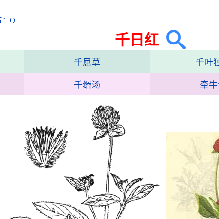
音：Q
千日红
千屈草
千叶
千缗汤
牵牛