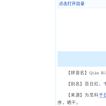
点击打开目录
【拼音名】Qiān Rì
【别名】百日红、
【来源】为苋科
千
序，晒干。