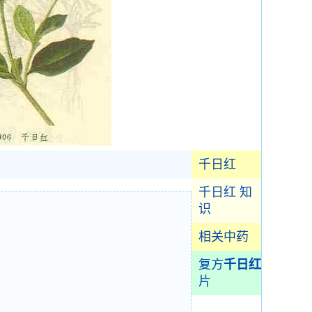
千日红
千日红 知
识
相关中药
复方
千日红
片