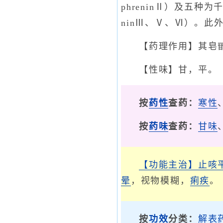
phreninⅡ）及五
ninⅢ、Ⅴ、Ⅵ）。此
【药理作用】其皂
【性味】甘，平。
按
药性
查药：
寒性
按
药味
查药：
甘味
【功能主治】
止咳
晕
，视物模糊，
痢疾
。
按
功效
分类：
解表