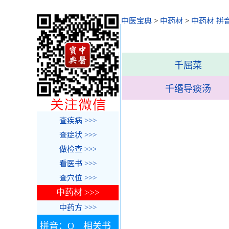
中医宝典
>
中药材
>
中药材 拼
千屈菜
千缗导痰汤
查疾病 >>>
查症状 >>>
做检查 >>>
看医书 >>>
查穴位 >>>
中药材 >>>
中药方 >>>
拼音：Q 相关书