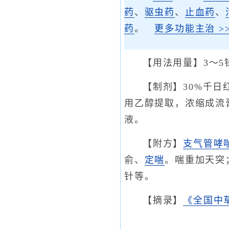
药
、
驱虫药
、
止血药
、
药
。
更多功能主治 >>
【用法用量】3～5
【制剂】30%千日
用乙醇提取，浓缩成流
液。
【附方】
支气管哮
俞、
定喘
。喘重加天突
针等。
【摘录】
《全国中