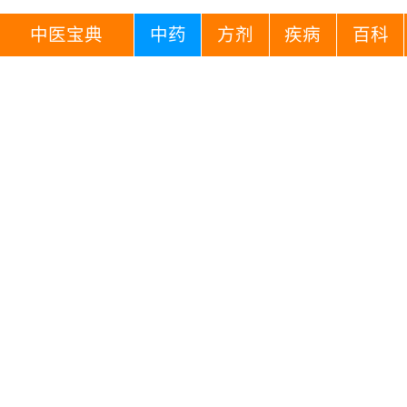
中医宝典
中药
方剂
疾病
百科