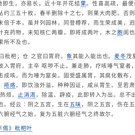
地即生，亦易长，近十年开花结
果
。性喜高疏，最便
丛约三五十枚，春半删除十之七，则果大肉肥。否
末倍于本，虽并列园林，同登樽荐，而生荣成美，
叶充药物，未知核仁两瓣，即将成两叶，木之
胞
阆
果所不及也。
曰枇杷；仓 之官曰胃府。
象
其能入能出也。
麦冬
茂
故入胃府，主卒 呕哕不止。兼走肺，疗咳唾气窒者
击成咳，而为唾为窒矣。固受盛属胃，其腐化敷布
；
疮疡
，即饮浊外溢。种种因证，咸从胃生。至若
热烦，
止消渴
，除温、辟疫，此即转入为出。总不
也。经云∶阴之五宫，生在
五味
，阴之五宫，伤在
六腑经气之始，复为五脏六腑经气之终故尔。
半偈》枇杷叶