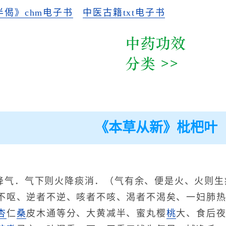
偈》chm电子书
中医古籍txt电子书
《本草从新》枇杷叶
降气．气下则火降痰消．（气有余、便是火、火则生
不呕、逆者不逆、咳者不咳、渴者不渴矣、一妇肺
杏
仁
桑
皮木通等分、大黄减半、蜜丸樱
桃
大、食后