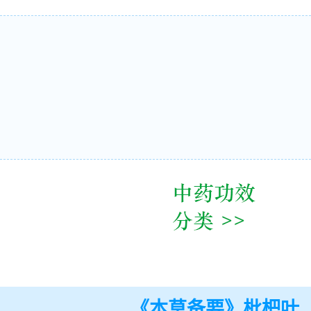
《本草备要》枇杷叶