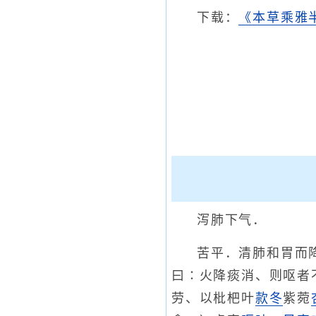
下载：
《本草乘雅半
泻肺下气．
苦平．清肺和胃而
曰∶火降痰消、则呕者
劳、以枇杷叶
款冬
紫菀