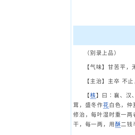
（别录上品）
【气味】甘苦平，
【主治】主卒 不
【
核
】曰∶襄、汉
茸，盛冬作
花
白色，仲
修治，每叶湿时重一两
干，每一两，用
酥
二钱