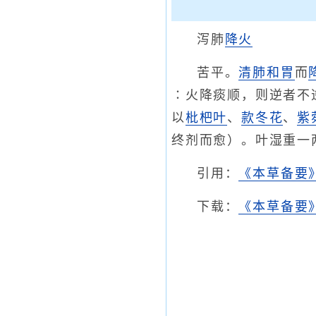
泻肺
降火
苦平。
清肺
和胃
而
∶火降痰顺，则逆者不
以
枇杷叶
、
款冬花
、
紫
终剂而愈）。叶湿重一
引用：
《本草备要
下载：
《本草备要》