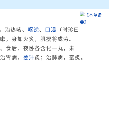
。治热咳、
呕逆
、
口渴
（时珍曰
久嗽，身如火炙，肌瘦将成劳。
大。食后、夜卧各含化一丸，未
。治胃病，
姜汁
炙；治肺病，蜜炙。