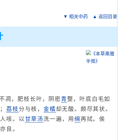
▼ 相关中药
▲ 返回目录
叶
不凋，肥枝长叶，阴密
青
整，叶底白毛如
盘；
荔枝
分与核，
金橘
却无酸。颇尽其状。
令人咳。以
甘草汤
洗一遍，用
绵
再拭。俟
炙亦良。