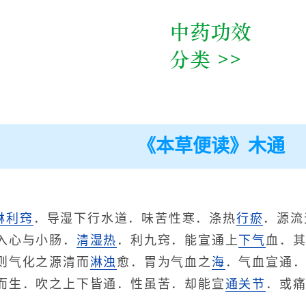
《本草便读》木通
淋
利窍
．导湿下行水道．味苦性寒．涤热
行瘀
．源流
入心与小肠．
清湿热
．利九窍．能宣通上
下气
血．
则气化之源清而
淋浊
愈．胃为气血之
海
．气血宣通
而生．吹之上下皆通．性虽苦．却能宣
通关节
．或