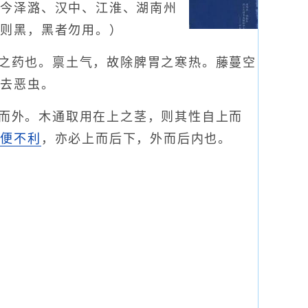
，今泽潞、汉中、江淮、湖南州
水则黑，黑者勿用。）
之药也。禀土气，故除脾胃之寒热。藤蔓空
故去恶虫。
而外。木通取用在上之茎，则其性自上而
小便不利
，亦必上而后下，外而后内也。