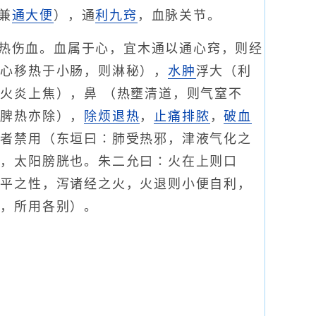
兼
通大便
），通
利九窍
，血脉关节。
热伤血。血属于心，宜木通以通心窍，则经
，心移热于小肠，则淋秘），
水肿
浮大（利
火炎上焦），鼻 （热壅清道，则气窒不
，脾热亦除），
除烦
退热
，
止痛
排脓
，
破血
多者禁用（东垣曰∶肺受热邪，津液气化之
水，太阳膀胱也。朱二允曰∶火在上则口
甘平之性，泻诸经之火，火退则小便自利，
同，所用各别）。