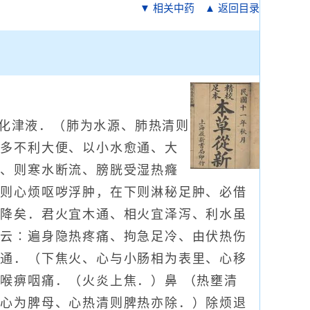
▼ 相关中药
▲ 返回目录
化津液．（肺为水源、肺热清则
、多不利大便、以小水愈通、大
绝、则寒水断流、膀胱受湿热癃
中则心烦呕哕浮肿，在下则淋秘足肿、必借
下降矣．君火宜木通、相火宜泽泻、利水虽
斋云∶遍身隐热疼痛、拘急足冷、由伏热伤
不通．（下焦火、心与小肠相为表里、心移
喉痹咽痛．（火炎上焦．）鼻 （热壅清
、心为脾母、心热清则脾热亦除．）除烦退