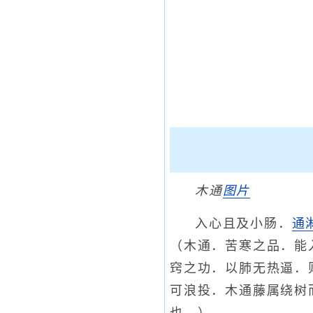
木通
图片
入心且及小肠．
通
（木通．苦寒之品．能
窍之功．以肺无热逼．
可浪投．木通藤属绕树