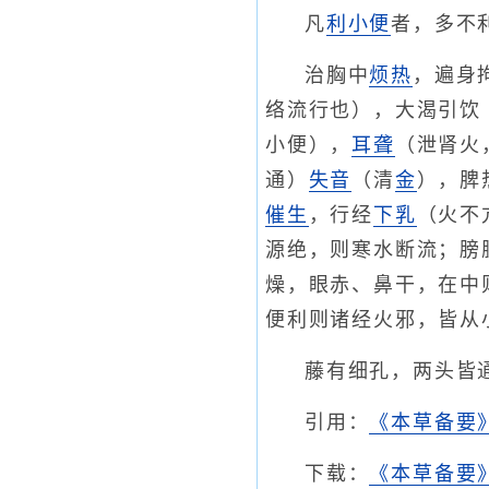
凡
利小便
者，多不
治胸中
烦热
，遍身
络流行也），大渴引饮
小便），
耳聋
（泄肾火
通）
失音
（清
金
），脾
催生
，行经
下乳
（火不
源绝，则寒水断流；膀
燥，眼赤、鼻干，在中
便利则诸经火邪，皆从
藤有细孔，两头皆
引用：
《本草备要
下载：
《本草备要》