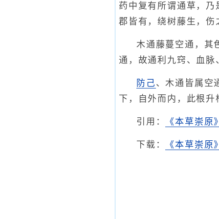
药中复有所谓通草，乃
郡皆有，绕树藤生，伤
木通藤蔓空通，其
通，故通利九窍、血脉
防己
、木通皆属空
下，自外而内，此根升
引用：
《本草崇原
下载：
《本草崇原》