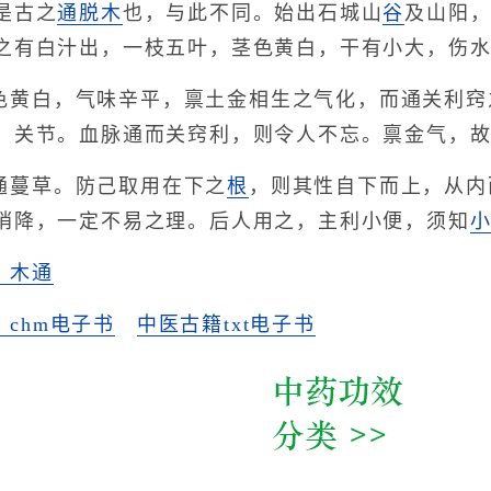
是古之
通脱木
也，与此不同。始出石城山
谷
及山阳
之有白汁出，一枝五叶，茎色黄白，干有小大，伤
色黄白，气味辛平，禀土金相生之气化，而通关利窍
、关节。血脉通而关窍利，则令人不忘。禀金气，
通蔓草。防己取用在下之
根
，则其性自下而上，从内
梢降，一定不易之理。后人用之，主利小便，须知
》木通
chm电子书
中医古籍txt电子书