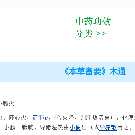
《本草备要》木通
小肠火
包，降心火，
清肺热
（心火降。则肺热清矣），化津
、小肠，膀胱，导诸湿热由
小便
出（故
导赤散
用之