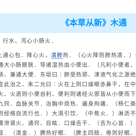
《本草从新》木通
、行水、泻心小肠火．
上通心包．降心火，
清肺
热．（心火降则肺热清．）
通大小肠膀胱．导诸湿热由小便出．（凡利小便者
肠、兼通大便．东垣曰∶肺受热邪、津液气化之源
宜此治之、朱二允曰∶火在上则口燥眼赤鼻干，在
火、火退则小便自利、便利则诸经火邪皆从小便而
九窍．血脉关节．治胸中烦热．遍身拘痛．（杨仁
则经络自流行也．）大渴引饮．（中焦火．）淋沥
聋泄肾火、通窍、目眩．口燥舌干．（舌为心苗．）
音．（清金．）脾热好眠．（脾主四肢、倦则好眠