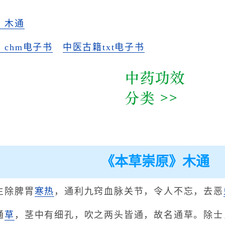
》木通
chm电子书
中医古籍txt电子书
《本草崇原》木通
主除脾胃
寒热
，通利九窍血脉关节，令人不忘，去恶
通
草
，茎中有细孔，吹之两头皆通，故名通草。除士