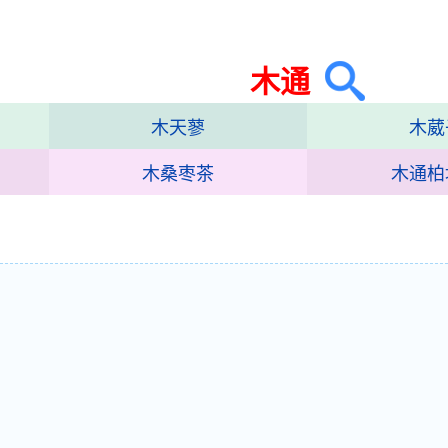
木通
木天蓼
木葳
木桑枣茶
木通柏