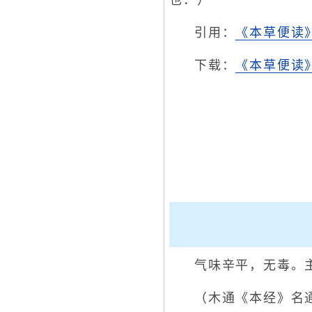
也．）
引用：
《本草便读
下载：
《本草便读》
气味辛平，无毒。
（木通《本经》名