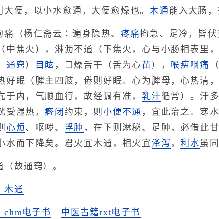
利大便，以小水愈通，大便愈燥也。
木通
能入大肠，
拘痛（杨仁斋云∶遍身隐热、
疼痛
拘急、足冷，皆伏
（中焦火），淋沥不通（下焦火，心与小肠相表里
，
通窍
）
目眩
，口燥舌干（舌为心
苗
），
喉痹
咽痛
（
热好眠（脾主四肢，倦则好眠。心为脾母，心热清
亢于内，气顺血行，故经调有准，
乳汁
循常）。汗
胱受湿热，
癃闭
约束，则
小便不通
，宜此治之。寒
则
心烦
、呕哕、
浮肿
，在下则淋秘、足肿，必借此
小水而下降矣。君火宜木通，相火宜
泽泻
，
利水
虽
通（故通窍）。
》木通
chm电子书
中医古籍txt电子书