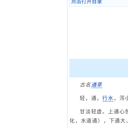
点击打开目录
古名
通草
轻，通，
行水
，泻
甘淡轻虚。上通心
化，水道通），下通大