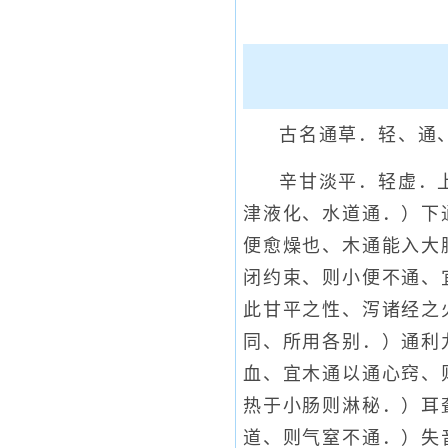
古名通草．轻、通
辛甘淡平．轻虚．
津液化、水道通．）下
便愈燥也、木通能入大
闭约束、则小便不通、
此甘平之性、泻诸经之
同、所用各别．）通利
血、宜木通以通心窍、
热于小肠则淋秘．）耳
道、则气窒不通．）失