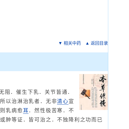
▼ 相关中药
▲ 返回目录
无阻．催生下乳．关节皆通．
其所以治淋治乳者．无非
清心
宣
．则乳病愈
耳
．然性极苦寒．不
痛或肿等证．皆可治之．不独降利之功而已