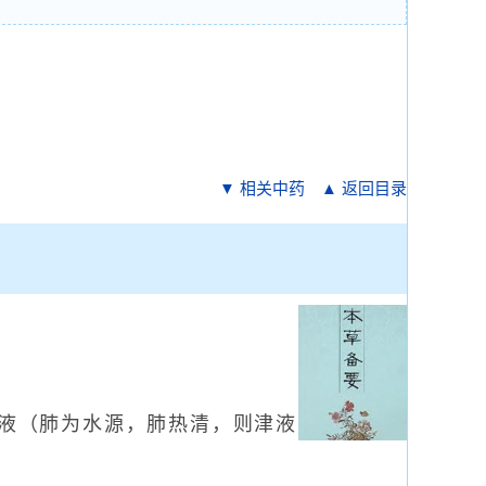
▼ 相关中药
▲ 返回目录
液（肺为水源，肺热清，则津液
。