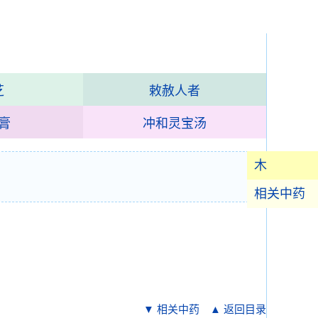
芝
敕赦人者
膏
冲和灵宝汤
木
相关中药
▼ 相关中药
▲ 返回目录