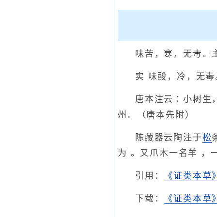
味苦，寒，无毒。
实 味酸，冷，无
唐本注云∶小树生
州。（唐本先附）
陈藏器云陶注于
松
为 。又爪木一名羊 ，
引用：
《证类本草
下载：
《证类本草》