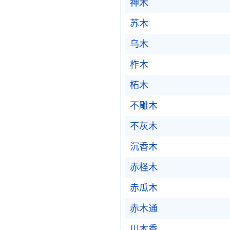
神木
苏木
乌木
柞木
柘木
不雕木
不灰木
沉香木
赤柽木
赤瓜木
赤木通
川木香