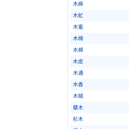
木麻
木虻
木蜜
木绵
木棉
木皮
木通
木香
木贼
蘖木
杉木