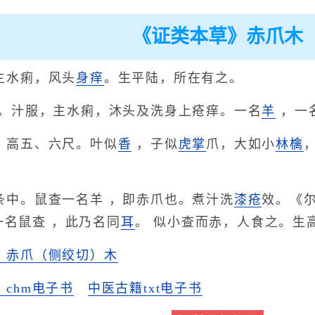
《证类本草》赤爪木
主水痢，风头
身痒
。生平陆，所在有之。
毒。汁服，主水痢，沐头及洗身上疮痒。一名
羊
，一
，高五、六尺。叶似
香
，子似
虎掌
爪，大如小
林檎
条中。鼠查一名羊 ，即赤爪也。煮汁洗
漆疮
效。《
一名鼠查 ，此乃名同
耳
。 似小查而赤，人食之。生
》赤爪（侧绞切）木
chm电子书
中医古籍txt电子书