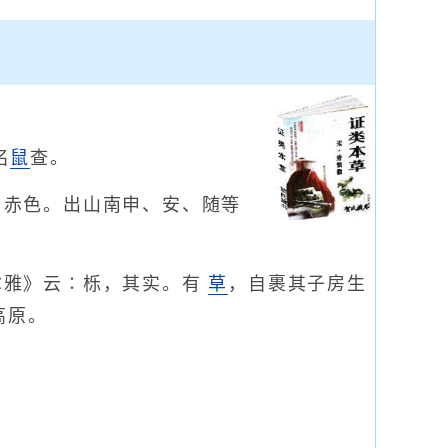
名
鼠
查。
，赤色。出山南申、安、随等
尔雅》云∶栎，其实。有
草
，自裹其子房生
高原。